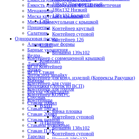
108х82 Прямоугольный
Ёмкость для продуктов ФРЕШ герметичная
186х132 Низкий
Менажница
138х102 Большой
Миска круглая с крышкой
СтП
Миска прямоугольная с крышкой
Прищепки
Контейнер круглый
Салатник
Контейнер суповой
Одноразовая посуда
Контейнер 126
Алюминиевые формы
С.П.Г.
Барные украшения
Большой 139х102
Ведра
Контейнер с совмещенной крышкой
Композит
Ланчбокс
ВСП Контейнер
Лотки
ВСП Стакан
Лоток под запайку
Контейнер для конд. изделий (Коррексы Ракушки)
Наборы
Контейнер для суши
Подложка (Лоток из ВСП)
Контейнер для тортов
Посуда «Кристалл»
Контейнер КОМУС
Соусник
Контейнера
Стакан 100мл
ВЗЛП
Стакан 180 мл
Банка плошка
Стакан 200мл
Контейнер суповой
Стакан пивной
Д-Полимер
Стаканы Бумажные
Большой 138х102
Стакан ПЭТ
Контейнер суповой
Тарелки