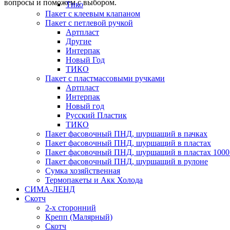
вопросы и поможем с выбором.
Тико
Пакет с клеевым клапаном
Пакет с петлевой ручкой
Артпласт
Другие
Интерпак
Новый Год
ТИКО
Пакет с пластмассовыми ручками
Артпласт
Интерпак
Новый год
Русский Пластик
ТИКО
Пакет фасовочный ПНД, шуршащий в пачках
Пакет фасовочный ПНД, шуршащий в пластах
Пакет фасовочный ПНД, шуршащий в пластах 1000
Пакет фасовочный ПНД, шуршащий в рулоне
Сумка хозяйственная
Термопакеты и Акк Холода
СИМА-ЛЕНД
Скотч
2-х сторонний
Крепп (Малярный)
Скотч