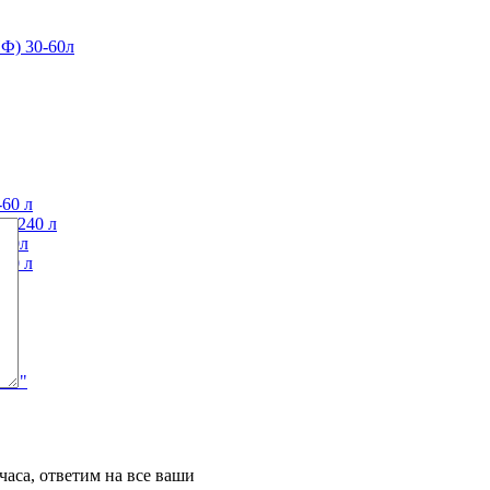
Ф) 30-60л
60 л
0-240 л
120л
40 л
АЙФ"
часа, ответим на все ваши