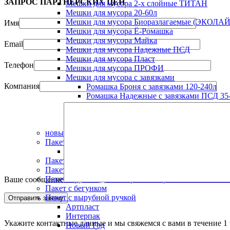
ЗАПРОС ПАРТНЁРСКИХ ЦЕН
Мешки для мусора 2-х слойные ТИТАН
Мешки для мусора 20-60л
Мешки для мусора Биоразлагаемые (ЭКОЛАЙ
Имя
Мешки для мусора Ё-Ромашка
Мешки для мусора Майка
Email
Мешки для мусора Надежные ПСД
Мешки для мусора Пласт
Телефон
Мешки для мусора ПРОФИ
Мешки для мусора с завязками
Компания
Ромашка Броня с завязками 120-240л
Ромашка Надежные с завязками ПСД 35-
Ромашка Практичные с завязками ПВД 9
Ромашка Премиум с завязками ПВД 30-
Ромашка Стандарт с завязками ПВД 35-2
новый год
Пакет "майка"
Пакет майка ПСД "НАДЕЖНЫЙ"
Пакет Zip Lock
Пакет без клапана
Пакет в рулоне для заморозки и хранения "ЭКОЛ
Ваше сообщение
Пакет с бегунком
Пакет с вырубной ручкой
Артпласт
Интерпак
Укажите контактные данные и мы свяжемся с вами в течение 1 
Новый Год