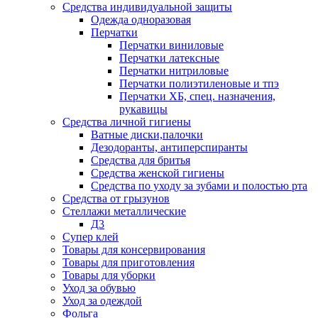
Средства индивидуальной защиты
Одежда одноразовая
Перчатки
Перчатки виниловые
Перчатки латексные
Перчатки нитриловые
Перчатки полиэтиленовые и тпэ
Перчатки ХБ, спец. назначения,
рукавицы
Средства личной гигиены
Ватные диски,палочки
Дезодоранты, антиперспиранты
Средства для бритья
Средства женской гигиены
Средства по уходу за зубами и полостью рта
Средства от грызунов
Стеллажи металлические
Д3
Супер клей
Товары для консервирования
Товары для приготовления
Товары для уборки
Уход за обувью
Уход за одеждой
Фольга