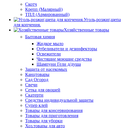
Скотч
Крепп (Малярный)
ТПЛ (Армированный)
Уголь,розжиг,щепа
для копчения.
Хозяйственные товары
Бытовая химия
Жидкое мыло
Отбеливатели и дезинфекторы
Освежители
Чистящие моющие средства
Шампуни Гели д/душа
Защита от насекомых
Канцтовары
Сад Огород
Свечи
Сетка для овощей
Скатерти
Средства индивидуальной защиты
Супер клей
Товары для консервирования
Товары для приготовления
Товары для уборки
Хоз.товары для авто