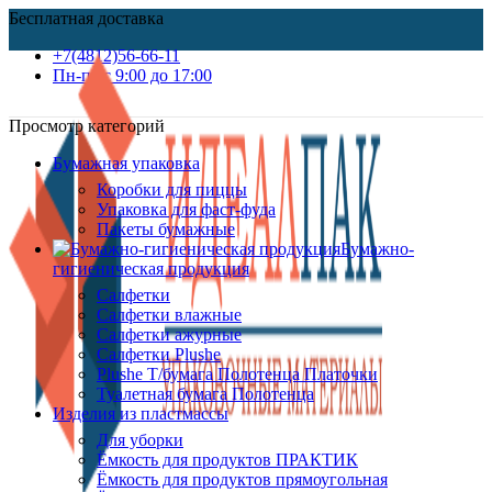
Бесплатная доставка
+7(4812)56-66-11
Пн-пт c 9:00 до 17:00
Просмотр категорий
Бумажная упаковка
Коробки для пиццы
Упаковка для фаст-фуда
Пакеты бумажные
Бумажно-
гигиеническая продукция
Салфетки
Салфетки влажные
Салфетки ажурные
Салфетки Plushe
Plushe Т/бумага Полотенца Платочки
Туалетная бумага Полотенца
Изделия из пластмассы
Для уборки
Ёмкость для продуктов ПРАКТИК
Ёмкость для продуктов прямоугольная