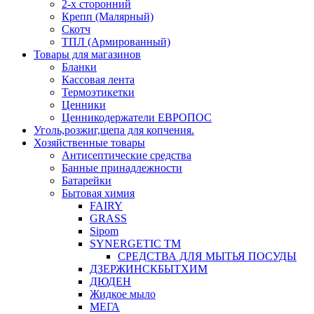
2-х сторонний
Крепп (Малярный)
Скотч
ТПЛ (Армированный)
Товары для магазинов
Бланки
Кассовая лента
Термоэтикетки
Ценники
Ценникодержатели ЕВРОПОС
Уголь,розжиг,щепа для копчения.
Хозяйственные товары
Антисептические средства
Банные принадлежности
Батарейки
Бытовая химия
FAIRY
GRASS
Sipom
SYNERGETIC TM
СРЕДСТВА ДЛЯ МЫТЬЯ ПОСУДЫ
ДЗЕРЖИНСКБЫТХИМ
ДЮДЕН
Жидкое мыло
МЕГА