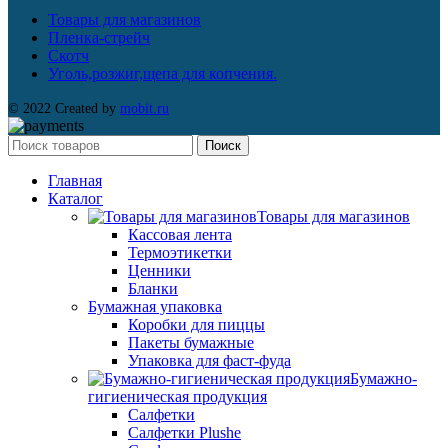
Товары для магазинов
Пленка-стрейч
Скотч
Уголь,розжиг,щепа для копчения.
© 2022 Created by
mobit.ru
Поиск
Главная
Каталог
Товары для магазинов
Кассовая лента
Термоэтикетки
Ценники
Бланки
Бумажная упаковка
Коробки для пиццы
Пакеты бумажные
Упаковка для фаст-фуда
Бумажно-
гигиеническая продукция
Салфетки
Салфетки Plushe