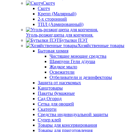
Скотч
Скотч
Крепп (Малярный)
2-х сторонний
ТПЛ (Армированный)
Уголь,розжиг,щепа для копчения.
Бутылки ПЭТ
Хозяйственные товары
Бытовая химия
Чистящие моющие средства
Шампуни Гели д/душа
Жидкое мыло
Освежители
Отбеливатели и дезинфекторы
Защита от насекомых
Канцтовары
Пакеты бумажные
Сад Огород
Сетка для овощей
Скатерти
Средства индивидуальной защиты
Супер клей
Товары для консервирования
Товары для приготовления