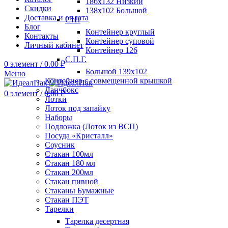
186х132 Низкий
Скидки
138х102 Большой
Доставка и оплата
СтП
Блог
Контейнер круглый
Контакты
Контейнер суповой
Личный кабинет
Контейнер 126
С.П.Г.
0
элемент
/
0.00
₽
Большой 139х102
Меню
Контейнер с совмещенной крышкой
Ланчбокс
0
элемент
/
0.00
₽
Лотки
Лоток под запайку
Наборы
Подложка (Лоток из ВСП)
Посуда «Кристалл»
Соусник
Стакан 100мл
Стакан 180 мл
Стакан 200мл
Стакан пивной
Стаканы Бумажные
Стакан ПЭТ
Тарелки
Тарелка десертная