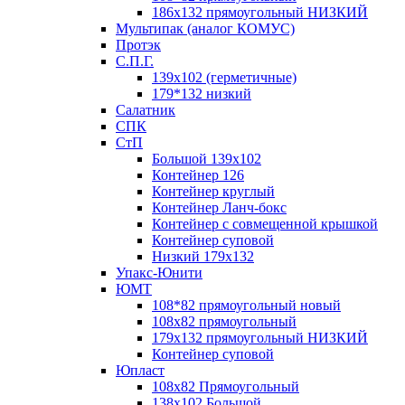
186х132 прямоугольный НИЗКИЙ
Мультипак (аналог КОМУС)
Протэк
С.П.Г.
139х102 (герметичные)
179*132 низкий
Салатник
СПК
СтП
Большой 139х102
Контейнер 126
Контейнер круглый
Контейнер Ланч-бокс
Контейнер с совмещенной крышкой
Контейнер суповой
Низкий 179х132
Упакс-Юнити
ЮМТ
108*82 прямоугольный новый
108х82 прямоугольный
179х132 прямоугольный НИЗКИЙ
Контейнер суповой
Юпласт
108х82 Прямоугольный
138х102 Большой