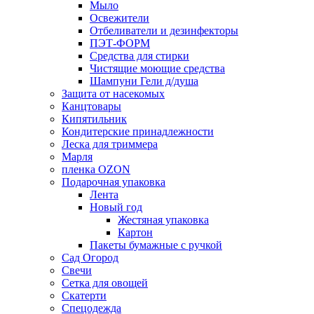
Мыло
Освежители
Отбеливатели и дезинфекторы
ПЭТ-ФОРМ
Средства для стирки
Чистящие моющие средства
Шампуни Гели д/душа
Защита от насекомых
Канцтовары
Кипятильник
Кондитерские принадлежности
Леска для триммера
Марля
пленка OZON
Подарочная упаковка
Лента
Новый год
Жестяная упаковка
Картон
Пакеты бумажные с ручкой
Сад Огород
Свечи
Сетка для овощей
Скатерти
Спецодежда