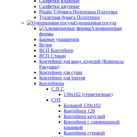
Салфетки влажные
Салфетки ажурные
Plushe Т/бумага Полотенца Платочки
Туалетная бумага Полотенца
Одноразовая посуда
Алюминиевые
формы
Барные украшения
Ведра
ВСП Контейнер
ВСП Стакан
Контейнер для конд. изделий (Коррексы
Ракушки)
Контейнер для суши
Контейнер для тортов
Контейнера
С.П.Г.
139х102 (герметичные)
СтП
Большой 139х102
Контейнер 126
Контейнер круглый
Контейнер с совмещенной
крышкой
Контейнер суповой