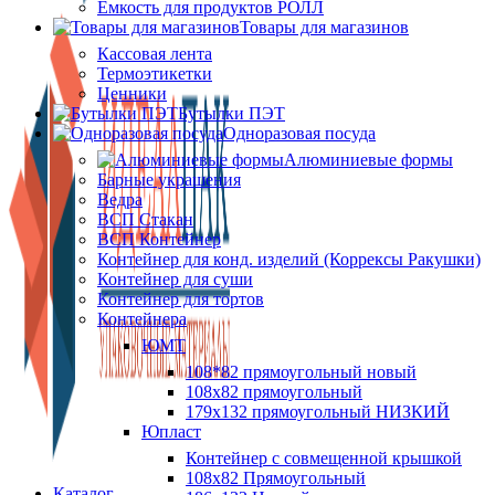
Ёмкость для продуктов РОЛЛ
Товары для магазинов
Кассовая лента
Термоэтикетки
Ценники
Бутылки ПЭТ
Одноразовая посуда
Алюминиевые формы
Барные украшения
Ведра
ВСП Стакан
ВСП Контейнер
Контейнер для конд. изделий (Коррексы Ракушки)
Контейнер для суши
Контейнер для тортов
Контейнера
ЮМТ
108*82 прямоугольный новый
108х82 прямоугольный
179х132 прямоугольный НИЗКИЙ
Юпласт
Контейнер с совмещенной крышкой
108х82 Прямоугольный
Каталог