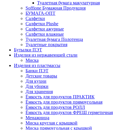
Туалетная бумага макулатурная
Soffione Бумажная Продукция
БУМАГА-ОПТ
Салфетки
Салфетки Plushe
Салфетки ажурные
Салфетки влажные
Туалетная бумага Полотенца
Туалетные покрытия
Бутылки ПЭТ
Изделия из нержавеющей стали
Миска
Изделия из пластмассы
Банки ПЭТ
Детские товары
Для кухни
Для уборки
Для хранения
Ёмкость для продуктов ПРАКТИК
Ёмкость для продуктов прямоугольная
Ёмкость для продуктов РОЛЛ
Ёмкость для продуктов ФРЕШ герметичная
Менажница
Миска круглая с крышкой
Миска прямоугольная с крышкой