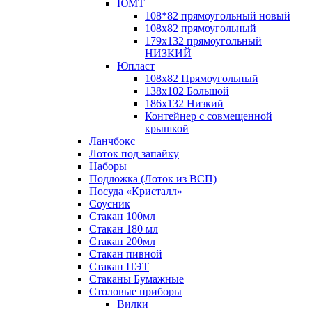
ЮМТ
108*82 прямоугольный новый
108х82 прямоугольный
179х132 прямоугольный
НИЗКИЙ
Юпласт
108х82 Прямоугольный
138х102 Большой
186х132 Низкий
Контейнер с совмещенной
крышкой
Ланчбокс
Лоток под запайку
Наборы
Подложка (Лоток из ВСП)
Посуда «Кристалл»
Соусник
Стакан 100мл
Стакан 180 мл
Стакан 200мл
Стакан пивной
Стакан ПЭТ
Стаканы Бумажные
Столовые приборы
Вилки