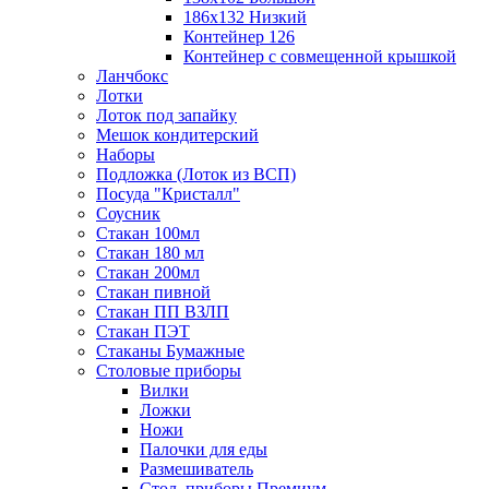
186х132 Низкий
Контейнер 126
Контейнер с совмещенной крышкой
Ланчбокс
Лотки
Лоток под запайку
Мешок кондитерский
Наборы
Подложка (Лоток из ВСП)
Посуда "Кристалл"
Соусник
Стакан 100мл
Стакан 180 мл
Стакан 200мл
Стакан пивной
Стакан ПП ВЗЛП
Стакан ПЭТ
Стаканы Бумажные
Столовые приборы
Вилки
Ложки
Ножи
Палочки для еды
Размешиватель
Стол. приборы Премиум