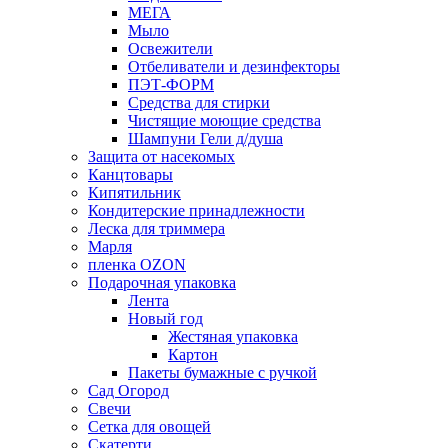
МЕГА
Мыло
Освежители
Отбеливатели и дезинфекторы
ПЭТ-ФОРМ
Средства для стирки
Чистящие моющие средства
Шампуни Гели д/душа
Защита от насекомых
Канцтовары
Кипятильник
Кондитерские принадлежности
Леска для триммера
Марля
пленка OZON
Подарочная упаковка
Лента
Новый год
Жестяная упаковка
Картон
Пакеты бумажные с ручкой
Сад Огород
Свечи
Сетка для овощей
Скатерти