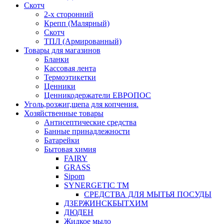
Скотч
2-х сторонний
Крепп (Малярный)
Скотч
ТПЛ (Армированный)
Товары для магазинов
Бланки
Кассовая лента
Термоэтикетки
Ценники
Ценникодержатели ЕВРОПОС
Уголь,розжиг,щепа для копчения.
Хозяйственные товары
Антисептические средства
Банные принадлежности
Батарейки
Бытовая химия
FAIRY
GRASS
Sipom
SYNERGETIC TM
СРЕДСТВА ДЛЯ МЫТЬЯ ПОСУДЫ
ДЗЕРЖИНСКБЫТХИМ
ДЮДЕН
Жидкое мыло