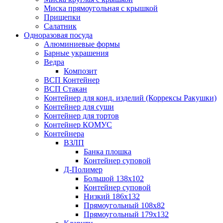
Миска прямоугольная с крышкой
Прищепки
Салатник
Одноразовая посуда
Алюминиевые формы
Барные украшения
Ведра
Композит
ВСП Контейнер
ВСП Стакан
Контейнер для конд. изделий (Коррексы Ракушки)
Контейнер для суши
Контейнер для тортов
Контейнер КОМУС
Контейнера
ВЗЛП
Банка плошка
Контейнер суповой
Д-Полимер
Большой 138х102
Контейнер суповой
Низкий 186х132
Прямоугольный 108х82
Прямоугольный 179х132