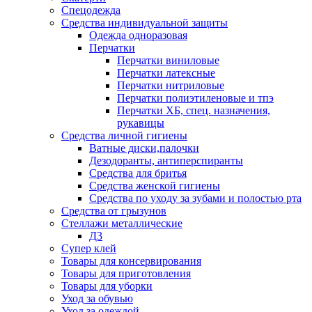
Спецодежда
Средства индивидуальной защиты
Одежда одноразовая
Перчатки
Перчатки виниловые
Перчатки латексные
Перчатки нитриловые
Перчатки полиэтиленовые и тпэ
Перчатки ХБ, спец. назначения,
рукавицы
Средства личной гигиены
Ватные диски,палочки
Дезодоранты, антиперспиранты
Средства для бритья
Средства женской гигиены
Средства по уходу за зубами и полостью рта
Средства от грызунов
Стеллажи металлические
Д3
Супер клей
Товары для консервирования
Товары для приготовления
Товары для уборки
Уход за обувью
Уход за одеждой