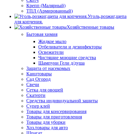
Скотч
Крепп (Малярный)
ТПЛ (Армированный)
Уголь,розжиг,щепа
для копчения.
Хозяйственные товары
Бытовая химия
Жидкое мыло
Отбеливатели и дезинфекторы
Освежители
Чистящие моющие средства
Шампуни Гели д/душа
Защита от насекомых
Канцтовары
Сад Огород
Свечи
Сетка для овощей
Скатерти
Средства индивидуальной защиты
Супер клей
Товары для консервирования
Товары для приготовления
Товары для уборки
Хоз.товары для авто
Шпагат