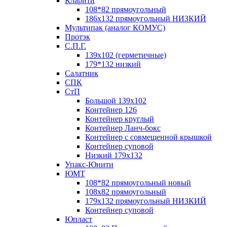
Кларити
108*82 прямоугольный
186х132 прямоугольный НИЗКИЙ
Мультипак (аналог КОМУС)
Протэк
С.П.Г.
139х102 (герметичные)
179*132 низкий
Салатник
СПК
СтП
Большой 139х102
Контейнер 126
Контейнер круглый
Контейнер Ланч-бокс
Контейнер с совмещенной крышкой
Контейнер суповой
Низкий 179х132
Упакс-Юнити
ЮМТ
108*82 прямоугольный новый
108х82 прямоугольный
179х132 прямоугольный НИЗКИЙ
Контейнер суповой
Юпласт