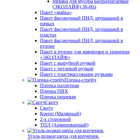
Мешки для мусора Биоразлагаемые
(ЭКОЛАЙФ) 30-60л
Пакет «майка»
Пакет фасовочный ПНД, шуршащий в
пачках
Пакет фасовочный ПНД, шуршащий в
пластах
Пакет фасовочный ПНД, шуршащий в
рулоне
Пакет в рулоне для заморозки и хранения
«ЭКОЛАЙФ»
Пакет с вырубной ручкой
Пакет с петлевой ручкой
Пакет с пластмассовыми ручками
Пленка-стрейч
Пленка паллетная
Пленка ПВХ
Пленка пищевая
Скотч
Скотч
Крепп (Малярный)
2-х сторонний
ТПЛ (Армированный)
Уголь,розжиг,щепа для копчения.