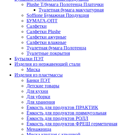
Plushe Т/бумага Полотенца Платочки
Туалетная бумага макулатурная
Soffione Бумажная Продукция
БУМАГА-ОПТ
Салфетки
Салфетки Plushe
Салфетки ажурные
Салфетки влажные
Туалетная бумага Полотенца
Туалетные покрытия
Бутылки ПЭТ
Изделия из нержавеющей стали
Миска
Изделия из пластмассы
Банки ПЭТ
Детские товары
Для кухни
Для уборки
Для хранения
Ёмкость для продуктов ПРАКТИК
Ёмкость для продуктов прямоугольная
Ёмкость для продуктов РОЛЛ
Ёмкость для продуктов ФРЕШ герметичная
Менажница
Миска круглая с крышкой