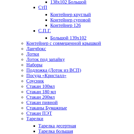
138х102 Большой
СтП
Контейнер круглый
Контейнер суповой
Контейнер 126
С.П.Г.
Большой 139х102
Контейнер с совмещенной крышкой
Ланчбокс
Лотки
Лоток под запайку
Наборы
Подложка (Лоток из ВСП)
Посуда «Кристалл»
Соусник
Стакан 100мл
Стакан 180 мл
Стакан 200мл
Стакан пивной
Стаканы Бумажные
Стакан ПЭТ
Тарелки
Тарелка десертная
Тарелка большая