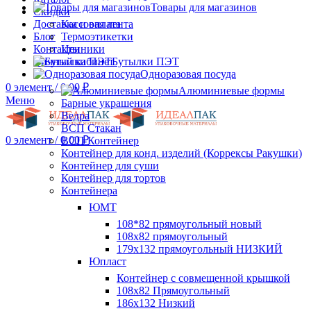
Товары для магазинов
Скидки
Доставка и оплата
Кассовая лента
Блог
Термоэтикетки
Контакты
Ценники
Личный кабинет
Бутылки ПЭТ
Одноразовая посуда
0
элемент
/
0.00
₽
Алюминиевые формы
Меню
Барные украшения
Ведра
ВСП Стакан
0
элемент
/
0.00
₽
ВСП Контейнер
Контейнер для конд. изделий (Коррексы Ракушки)
Контейнер для суши
Контейнер для тортов
Контейнера
ЮМТ
108*82 прямоугольный новый
108х82 прямоугольный
179х132 прямоугольный НИЗКИЙ
Юпласт
Контейнер с совмещенной крышкой
108х82 Прямоугольный
186х132 Низкий