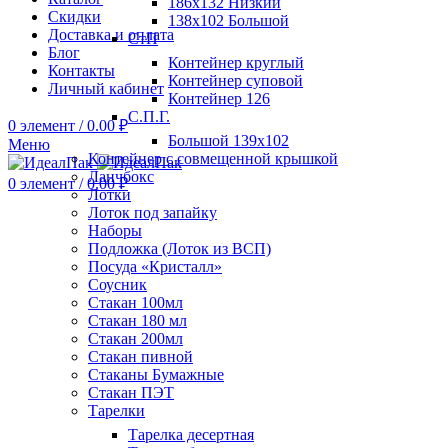
186х132 Низкий
Скидки
138х102 Большой
Доставка и оплата
СтП
Блог
Контейнер круглый
Контакты
Контейнер суповой
Личный кабинет
Контейнер 126
С.П.Г.
0
элемент
/
0.00
₽
Большой 139х102
Меню
Контейнер с совмещенной крышкой
Ланчбокс
0
элемент
/
0.00
₽
Лотки
Лоток под запайку
Наборы
Подложка (Лоток из ВСП)
Посуда «Кристалл»
Соусник
Стакан 100мл
Стакан 180 мл
Стакан 200мл
Стакан пивной
Стаканы Бумажные
Стакан ПЭТ
Тарелки
Тарелка десертная