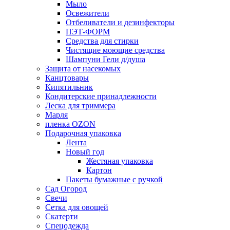
Мыло
Освежители
Отбеливатели и дезинфекторы
ПЭТ-ФОРМ
Средства для стирки
Чистящие моющие средства
Шампуни Гели д/душа
Защита от насекомых
Канцтовары
Кипятильник
Кондитерские принадлежности
Леска для триммера
Марля
пленка OZON
Подарочная упаковка
Лента
Новый год
Жестяная упаковка
Картон
Пакеты бумажные с ручкой
Сад Огород
Свечи
Сетка для овощей
Скатерти
Спецодежда