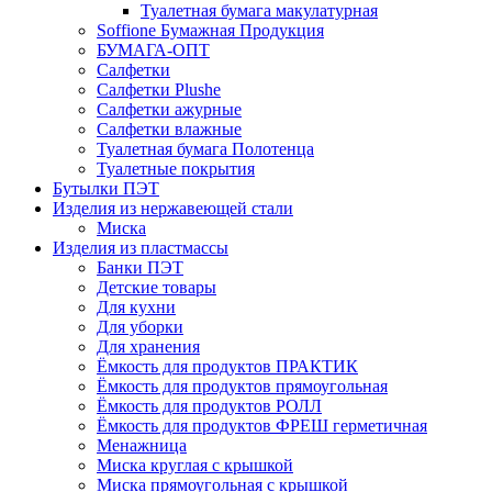
Туалетная бумага макулатурная
Soffione Бумажная Продукция
БУМАГА-ОПТ
Салфетки
Салфетки Plushe
Салфетки ажурные
Салфетки влажные
Туалетная бумага Полотенца
Туалетные покрытия
Бутылки ПЭТ
Изделия из нержавеющей стали
Миска
Изделия из пластмассы
Банки ПЭТ
Детские товары
Для кухни
Для уборки
Для хранения
Ёмкость для продуктов ПРАКТИК
Ёмкость для продуктов прямоугольная
Ёмкость для продуктов РОЛЛ
Ёмкость для продуктов ФРЕШ герметичная
Менажница
Миска круглая с крышкой
Миска прямоугольная с крышкой