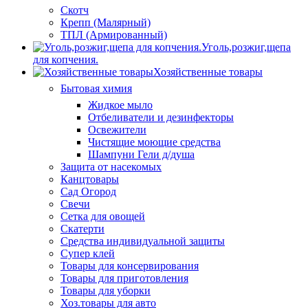
Скотч
Крепп (Малярный)
ТПЛ (Армированный)
Уголь,розжиг,щепа
для копчения.
Хозяйственные товары
Бытовая химия
Жидкое мыло
Отбеливатели и дезинфекторы
Освежители
Чистящие моющие средства
Шампуни Гели д/душа
Защита от насекомых
Канцтовары
Сад Огород
Свечи
Сетка для овощей
Скатерти
Средства индивидуальной защиты
Супер клей
Товары для консервирования
Товары для приготовления
Товары для уборки
Хоз.товары для авто