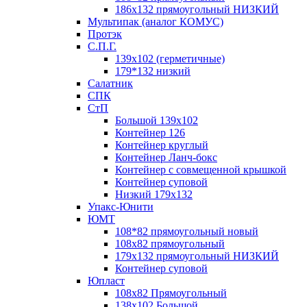
186х132 прямоугольный НИЗКИЙ
Мультипак (аналог КОМУС)
Протэк
С.П.Г.
139х102 (герметичные)
179*132 низкий
Салатник
СПК
СтП
Большой 139х102
Контейнер 126
Контейнер круглый
Контейнер Ланч-бокс
Контейнер с совмещенной крышкой
Контейнер суповой
Низкий 179х132
Упакс-Юнити
ЮМТ
108*82 прямоугольный новый
108х82 прямоугольный
179х132 прямоугольный НИЗКИЙ
Контейнер суповой
Юпласт
108х82 Прямоугольный
138х102 Большой