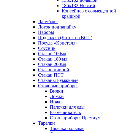
138х102 Большой
186х132 Низкий
Контейнер с совмещенной
крышкой
Ланчбокс
Лоток под запайку
Наборы
Подложка (Лоток из ВСП)
Посуда «Кристалл»
Соусник
Стакан 100мл
Стакан 180 мл
Стакан 200мл
Стакан пивной
Стакан ПЭТ
Стаканы Бумажные
Столовые приборы
Вилки
Ложки
Ножи
Палочки для еды
Размешиватель
Стол. приборы Премиум
Тарелки
Тарелка большая