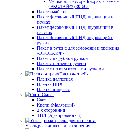
Мешки для мусора Биоразлагаемые
(ЭКОЛАЙФ) 30-60л
Пакет «майка»
Пакет фасовочный ПНД, шуршащий в
пачках
Пакет фасовочный ПНД, шуршащий в
пластах
Пакет фасовочный ПНД, шуршащий в
рулоне
Пакет в рулоне для заморозки и хранения
«ЭКОЛАЙФ»
Пакет с вырубной ручкой
Пакет с петлевой ручкой
Пакет с пластмассовыми ручками
Пленка-стрейч
Пленка паллетная
Пленка ПВХ
Пленка пищевая
Скотч
Скотч
Крепп (Малярный)
2-х сторонний
ТПЛ (Армированный)
Уголь,розжиг,щепа для копчения.