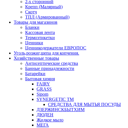
2-х сторонний
Крепп (Малярный)
Скотч
ТПЛ (Армированный)
Товары для магазинов
Бланки
Кассовая лента
Термоэтикетки
Ценники
Ценникодержатели ЕВРОПОС
Уголь,розжиг,щепа для копчения.
Хозяйственные товары
Антисептические средства
Банные принадлежности
Батарейки
Бытовая химия
FAIRY
GRASS
Sipom
SYNERGETIC TM
СРЕДСТВА ДЛЯ МЫТЬЯ ПОСУДЫ
ДЗЕРЖИНСКБЫТХИМ
ДЮДЕН
Жидкое мыло
МЕГА