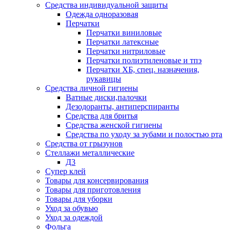
Средства индивидуальной защиты
Одежда одноразовая
Перчатки
Перчатки виниловые
Перчатки латексные
Перчатки нитриловые
Перчатки полиэтиленовые и тпэ
Перчатки ХБ, спец. назначения,
рукавицы
Средства личной гигиены
Ватные диски,палочки
Дезодоранты, антиперспиранты
Средства для бритья
Средства женской гигиены
Средства по уходу за зубами и полостью рта
Средства от грызунов
Стеллажи металлические
Д3
Супер клей
Товары для консервирования
Товары для приготовления
Товары для уборки
Уход за обувью
Уход за одеждой
Фольга