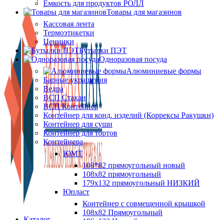
Ёмкость для продуктов РОЛЛ
Товары для магазинов
Кассовая лента
Термоэтикетки
Ценники
Бутылки ПЭТ
Одноразовая посуда
Алюминиевые формы
Барные украшения
Ведра
ВСП Стакан
ВСП Контейнер
Контейнер для конд. изделий (Коррексы Ракушки)
Контейнер для суши
Контейнер для тортов
Контейнера
ЮМТ
108*82 прямоугольный новый
108х82 прямоугольный
179х132 прямоугольный НИЗКИЙ
Юпласт
Контейнер с совмещенной крышкой
108х82 Прямоугольный
Каталог