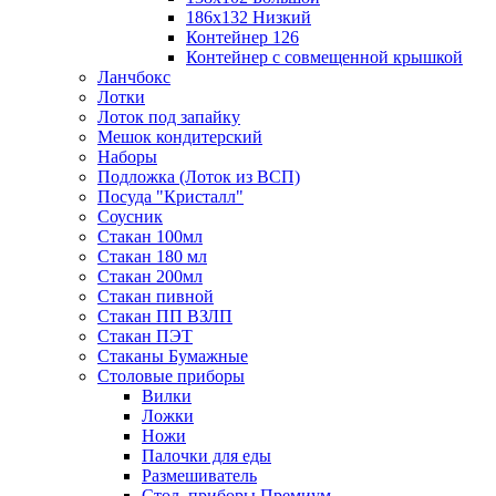
186х132 Низкий
Контейнер 126
Контейнер с совмещенной крышкой
Ланчбокс
Лотки
Лоток под запайку
Мешок кондитерский
Наборы
Подложка (Лоток из ВСП)
Посуда "Кристалл"
Соусник
Стакан 100мл
Стакан 180 мл
Стакан 200мл
Стакан пивной
Стакан ПП ВЗЛП
Стакан ПЭТ
Стаканы Бумажные
Столовые приборы
Вилки
Ложки
Ножи
Палочки для еды
Размешиватель
Стол. приборы Премиум