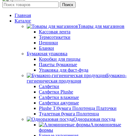
Поиск
Главная
Каталог
Товары для магазинов
Кассовая лента
Термоэтикетки
Ценники
Бланки
Бумажная упаковка
Коробки для пиццы
Пакеты бумажные
Упаковка для фаст-фуда
Бумажно-
гигиеническая продукция
Салфетки
Салфетки Plushe
Салфетки влажные
Салфетки ажурные
Plushe Т/бумага Полотенца Платочки
Туалетная бумага Полотенца
Одноразовая посуда
Алюминиевые
формы
Барные украшения