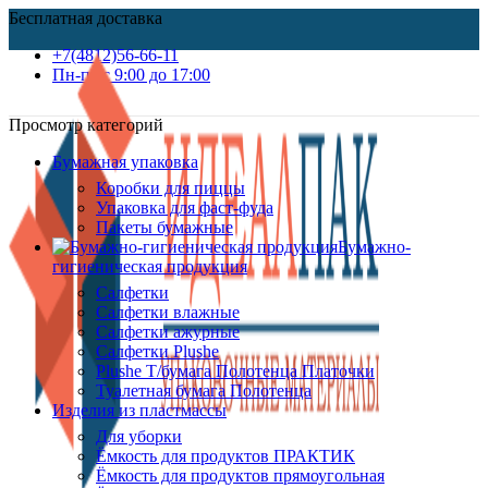
Бесплатная доставка
+7(4812)56-66-11
Пн-пт c 9:00 до 17:00
Просмотр категорий
Бумажная упаковка
Коробки для пиццы
Упаковка для фаст-фуда
Пакеты бумажные
Бумажно-
гигиеническая продукция
Салфетки
Салфетки влажные
Салфетки ажурные
Салфетки Plushe
Plushe Т/бумага Полотенца Платочки
Туалетная бумага Полотенца
Изделия из пластмассы
Для уборки
Ёмкость для продуктов ПРАКТИК
Ёмкость для продуктов прямоугольная