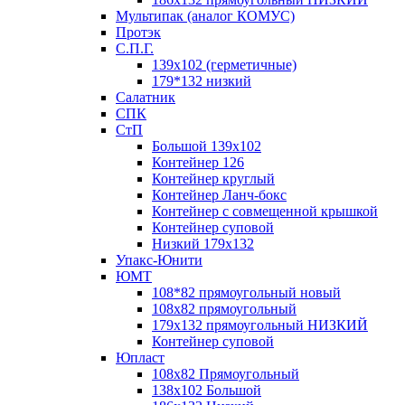
Мультипак (аналог КОМУС)
Протэк
С.П.Г.
139х102 (герметичные)
179*132 низкий
Салатник
СПК
СтП
Большой 139х102
Контейнер 126
Контейнер круглый
Контейнер Ланч-бокс
Контейнер с совмещенной крышкой
Контейнер суповой
Низкий 179х132
Упакс-Юнити
ЮМТ
108*82 прямоугольный новый
108х82 прямоугольный
179х132 прямоугольный НИЗКИЙ
Контейнер суповой
Юпласт
108х82 Прямоугольный
138х102 Большой