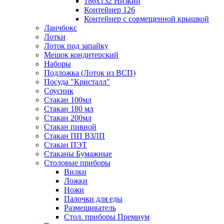
186х132 Низкий
Контейнер 126
Контейнер с совмещенной крышкой
Ланчбокс
Лотки
Лоток под запайку
Мешок кондитерский
Наборы
Подложка (Лоток из ВСП)
Посуда "Кристалл"
Соусник
Стакан 100мл
Стакан 180 мл
Стакан 200мл
Стакан пивной
Стакан ПП ВЗЛП
Стакан ПЭТ
Стаканы Бумажные
Столовые приборы
Вилки
Ложки
Ножи
Палочки для еды
Размешиватель
Стол. приборы Премиум