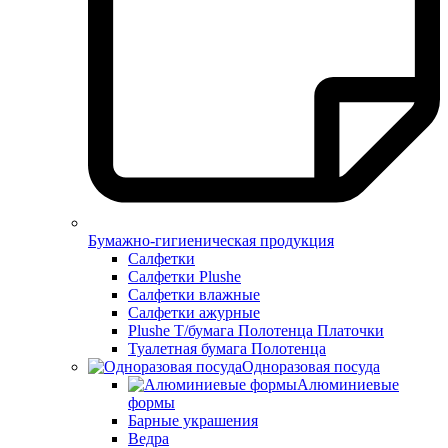
Бумажно-гигиеническая продукция
Салфетки
Салфетки Plushe
Салфетки влажные
Салфетки ажурные
Plushe Т/бумага Полотенца Платочки
Туалетная бумага Полотенца
Одноразовая посуда
Алюминиевые
формы
Барные украшения
Ведра