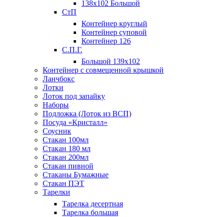
138х102 Большой
СтП
Контейнер круглый
Контейнер суповой
Контейнер 126
С.П.Г.
Большой 139х102
Контейнер с совмещенной крышкой
Ланчбокс
Лотки
Лоток под запайку
Наборы
Подложка (Лоток из ВСП)
Посуда «Кристалл»
Соусник
Стакан 100мл
Стакан 180 мл
Стакан 200мл
Стакан пивной
Стаканы Бумажные
Стакан ПЭТ
Тарелки
Тарелка десертная
Тарелка большая