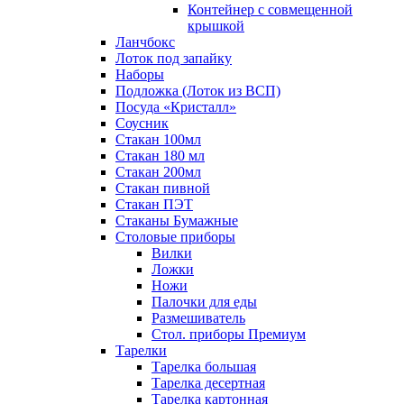
Контейнер с совмещенной
крышкой
Ланчбокс
Лоток под запайку
Наборы
Подложка (Лоток из ВСП)
Посуда «Кристалл»
Соусник
Стакан 100мл
Стакан 180 мл
Стакан 200мл
Стакан пивной
Стакан ПЭТ
Стаканы Бумажные
Столовые приборы
Вилки
Ложки
Ножи
Палочки для еды
Размешиватель
Стол. приборы Премиум
Тарелки
Тарелка большая
Тарелка десертная
Тарелка картонная