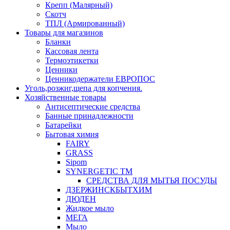
Крепп (Малярный)
Скотч
ТПЛ (Армированный)
Товары для магазинов
Бланки
Кассовая лента
Термоэтикетки
Ценники
Ценникодержатели ЕВРОПОС
Уголь,розжиг,щепа для копчения.
Хозяйственные товары
Антисептические средства
Банные принадлежности
Батарейки
Бытовая химия
FAIRY
GRASS
Sipom
SYNERGETIC TM
СРЕДСТВА ДЛЯ МЫТЬЯ ПОСУДЫ
ДЗЕРЖИНСКБЫТХИМ
ДЮДЕН
Жидкое мыло
МЕГА
Мыло