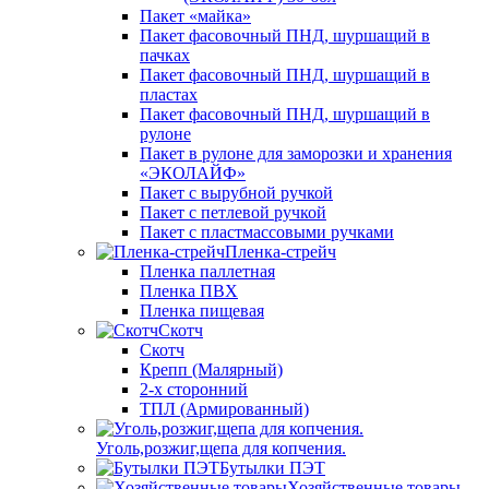
Пакет «майка»
Пакет фасовочный ПНД, шуршащий в
пачках
Пакет фасовочный ПНД, шуршащий в
пластах
Пакет фасовочный ПНД, шуршащий в
рулоне
Пакет в рулоне для заморозки и хранения
«ЭКОЛАЙФ»
Пакет с вырубной ручкой
Пакет с петлевой ручкой
Пакет с пластмассовыми ручками
Пленка-стрейч
Пленка паллетная
Пленка ПВХ
Пленка пищевая
Скотч
Скотч
Крепп (Малярный)
2-х сторонний
ТПЛ (Армированный)
Уголь,розжиг,щепа для копчения.
Бутылки ПЭТ
Хозяйственные товары