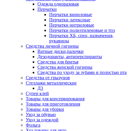
Одежда одноразовая
Перчатки
Перчатки виниловые
Перчатки латексные
Перчатки нитриловые
Перчатки полиэтиленовые и тпэ
Перчатки ХБ, спец. назначения,
рукавицы
Средства личной гигиены
Ватные диски,палочки
Дезодоранты, антиперспиранты
Средства для бритья
Средства женской гигиены
Средства по уходу за зубами и полостью рта
Средства от грызунов
Стеллажи металлические
Д3
Супер клей
Товары для консервирования
Товары для приготовления
Товары для уборки
Уход за обувью
Уход за одеждой
Фольга
Хоз.товары для авто