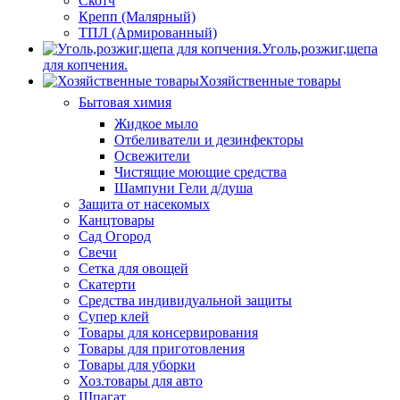
Скотч
Крепп (Малярный)
ТПЛ (Армированный)
Уголь,розжиг,щепа
для копчения.
Хозяйственные товары
Бытовая химия
Жидкое мыло
Отбеливатели и дезинфекторы
Освежители
Чистящие моющие средства
Шампуни Гели д/душа
Защита от насекомых
Канцтовары
Сад Огород
Свечи
Сетка для овощей
Скатерти
Средства индивидуальной защиты
Супер клей
Товары для консервирования
Товары для приготовления
Товары для уборки
Хоз.товары для авто
Шпагат