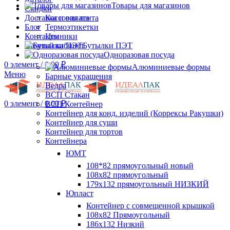
Товары для магазинов
Скидки
Доставка и оплата
Кассовая лента
Блог
Термоэтикетки
Контакты
Ценники
Личный кабинет
Бутылки ПЭТ
Одноразовая посуда
0
элемент
/
0.00
₽
Алюминиевые формы
Меню
Барные украшения
Ведра
ВСП Стакан
0
элемент
/
0.00
₽
ВСП Контейнер
Контейнер для конд. изделий (Коррексы Ракушки)
Контейнер для суши
Контейнер для тортов
Контейнера
ЮМТ
108*82 прямоугольный новый
108х82 прямоугольный
179х132 прямоугольный НИЗКИЙ
Юпласт
Контейнер с совмещенной крышкой
108х82 Прямоугольный
186х132 Низкий