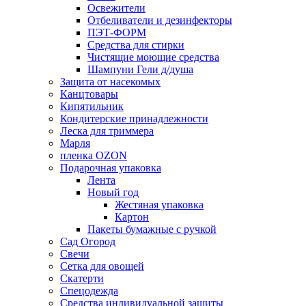
Освежители
Отбеливатели и дезинфекторы
ПЭТ-ФОРМ
Средства для стирки
Чистящие моющие средства
Шампуни Гели д/душа
Защита от насекомых
Канцтовары
Кипятильник
Кондитерские принадлежности
Леска для триммера
Марля
пленка OZON
Подарочная упаковка
Лента
Новый год
Жестяная упаковка
Картон
Пакеты бумажные с ручкой
Сад Огород
Свечи
Сетка для овощей
Скатерти
Спецодежда
Средства индивидуальной защиты