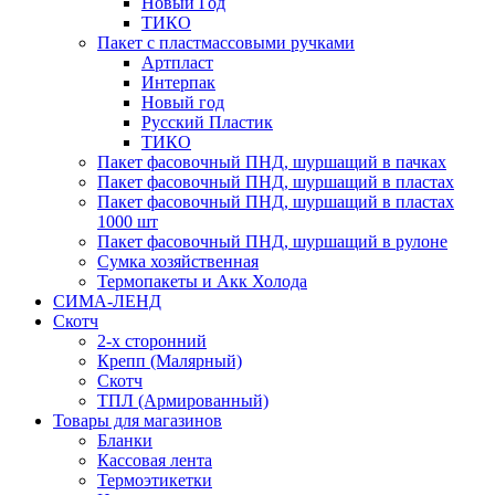
Новый Год
ТИКО
Пакет с пластмассовыми ручками
Артпласт
Интерпак
Новый год
Русский Пластик
ТИКО
Пакет фасовочный ПНД, шуршащий в пачках
Пакет фасовочный ПНД, шуршащий в пластах
Пакет фасовочный ПНД, шуршащий в пластах
1000 шт
Пакет фасовочный ПНД, шуршащий в рулоне
Сумка хозяйственная
Термопакеты и Акк Холода
СИМА-ЛЕНД
Скотч
2-х сторонний
Крепп (Малярный)
Скотч
ТПЛ (Армированный)
Товары для магазинов
Бланки
Кассовая лента
Термоэтикетки