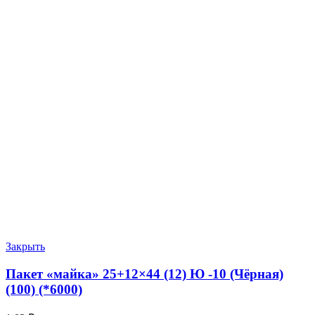
Закрыть
Пакет «майка» 25+12×44 (12) Ю -10 (Чёрная)
(100) (*6000)