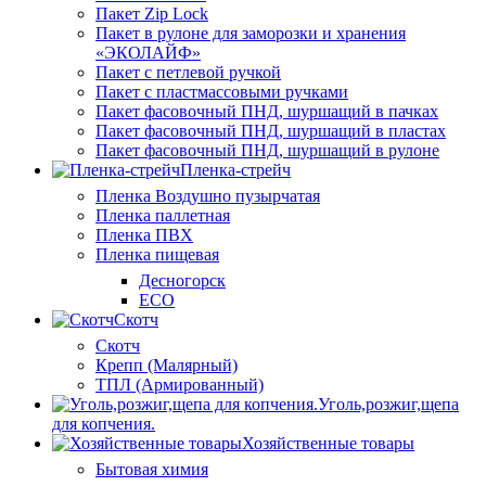
Пакет Zip Lock
Пакет в рулоне для заморозки и хранения
«ЭКОЛАЙФ»
Пакет с петлевой ручкой
Пакет с пластмассовыми ручками
Пакет фасовочный ПНД, шуршащий в пачках
Пакет фасовочный ПНД, шуршащий в пластах
Пакет фасовочный ПНД, шуршащий в рулоне
Пленка-стрейч
Пленка Воздушно пузырчатая
Пленка паллетная
Пленка ПВХ
Пленка пищевая
Десногорск
ECO
Скотч
Скотч
Крепп (Малярный)
ТПЛ (Армированный)
Уголь,розжиг,щепа
для копчения.
Хозяйственные товары
Бытовая химия