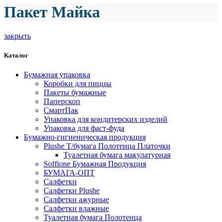
Пакет Майка
закрыть
Каталог
Бумажная упаковка
Коробки для пиццы
Пакеты бумажные
Паперскоп
СмартПак
Упаковка для кондитерских иэделий
Упаковка для фаст-фуда
Бумажно-гигиеническая продукция
Plushe Т/бумага Полотенца Платочки
Туалетная бумага макулатурная
Soffione Бумажная Продукция
БУМАГА-ОПТ
Салфетки
Салфетки Plushe
Салфетки ажурные
Салфетки влажные
Туалетная бумага Полотенца