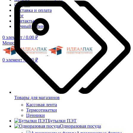
Скидки
Доставка и оплата
Блог
Контакты
Личный кабинет
0
элемент
/
0.00
₽
Меню
0
элемент
/
0.00
₽
Товары для магазинов
Кассовая лента
Термоэтикетки
Ценники
Бутылки ПЭТ
Одноразовая посуда