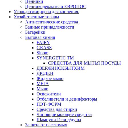
Ценники
Ценникодержатели ЕВРОПОС
Уголь,розжиг,щепа для копчения.
Хозяйственные товары
Антисептические средства
Банные принадлежности
Батарейки
Бытовая химия
FAIRY
GRASS
Sipom
SYNERGETIC TM
СРЕДСТВА ДЛЯ МЫТЬЯ ПОСУДЫ
ДЗЕРЖИНСКБЫТХИМ
ДЮДЕН
Жидкое мыло
МЕГА
Мыло
Освежители
Отбеливатели и дезинфекторы
ПЭТ-ФОРМ
Средства для стирки
Чистящие моющие средства
Шампуни Гели д/душа
Защита от насекомых