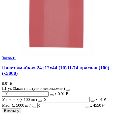
Закрыть
Пакет «майка» 24+12х44 (10) П-74 красная (100)
(х5000)
0.91
₽
Штук (Заказ поштучно невозможен)
х
0.91 ₽
Упаковок (x 100 шт)
х
91 ₽
Мест (x 5000 шт)
х
4550 ₽
В корзину