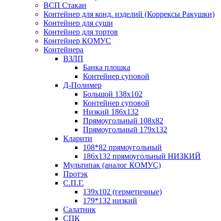
ВСП Стакан
Контейнер для конд. изделий (Коррексы Ракушки)
Контейнер для суши
Контейнер для тортов
Контейнер КОМУС
Контейнера
ВЗЛП
Банка плошка
Контейнер суповой
Д-Полимер
Большой 138х102
Контейнер суповой
Низкий 186х132
Прямоугольный 108х82
Прямоугольный 179х132
Кларити
108*82 прямоугольный
186х132 прямоугольный НИЗКИЙ
Мультипак (аналог КОМУС)
Протэк
С.П.Г.
139х102 (герметичные)
179*132 низкий
Салатник
СПК