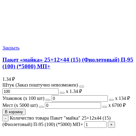
Закрыть
Пакет «майка» 25+12×44 (15) (Фиолетовый) П-95
(100) (*5000) МП+
1.34
₽
Штук (Заказ поштучно невозможен)
х
1.34 ₽
Упаковок (x 100 шт)
х
134 ₽
Мест (x 5000 шт)
х
6700 ₽
В корзину
Количество товара Пакет "майка" 25+12x44 (15)
(Фиолетовый) П-95 (100) (*5000) МП+