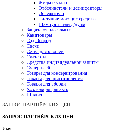
Жидкое мыло
Отбеливатели и дезинфекторы
Освежители
Чистящие моющие средства
Шампуни Гели д/душа
Защита от насекомых
Канцтовары
Сад Огород
Свечи
Сетка для овощей
Скатерти
Средства индивидуальной защиты
Супер клей
Товары для консервирования
Товары для приготовления
Товары для уборки
Хоз.товары для авто
Шпагат
ЗАПРОС ПАРТНЁРСКИХ ЦЕН
ЗАПРОС ПАРТНЁРСКИХ ЦЕН
Имя