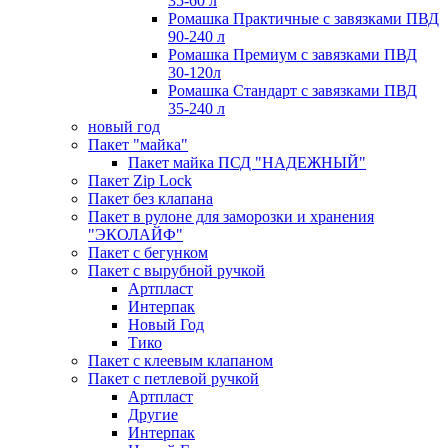
35-60 л
Ромашка Практичные с завязками ПВД
90-240 л
Ромашка Премиум с завязками ПВД
30-120л
Ромашка Стандарт с завязками ПВД
35-240 л
новый год
Пакет "майка"
Пакет майка ПСД "НАДЕЖНЫЙ"
Пакет Zip Lock
Пакет без клапана
Пакет в рулоне для заморозки и хранения
"ЭКОЛАЙФ"
Пакет с бегунком
Пакет с вырубной ручкой
Артпласт
Интерпак
Новый Год
Тико
Пакет с клеевым клапаном
Пакет с петлевой ручкой
Артпласт
Другие
Интерпак