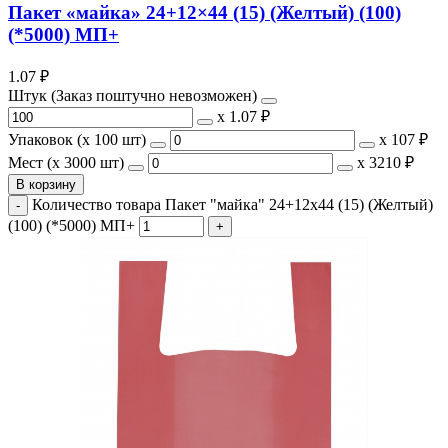
Пакет «майка» 24+12×44 (15) (Желтый) (100)
(*5000) МП+
1.07
₽
Штук (Заказ поштучно невозможен)
х
1.07 ₽
Упаковок (x 100 шт)
х
107 ₽
Мест (x 3000 шт)
х
3210 ₽
В корзину
Количество товара Пакет "майка" 24+12x44 (15) (Желтый)
(100) (*5000) МП+