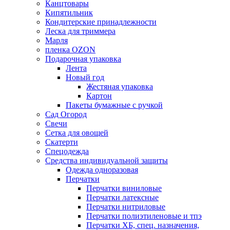
Канцтовары
Кипятильник
Кондитерские принадлежности
Леска для триммера
Марля
пленка OZON
Подарочная упаковка
Лента
Новый год
Жестяная упаковка
Картон
Пакеты бумажные с ручкой
Сад Огород
Свечи
Сетка для овощей
Скатерти
Спецодежда
Средства индивидуальной защиты
Одежда одноразовая
Перчатки
Перчатки виниловые
Перчатки латексные
Перчатки нитриловые
Перчатки полиэтиленовые и тпэ
Перчатки ХБ, спец. назначения,