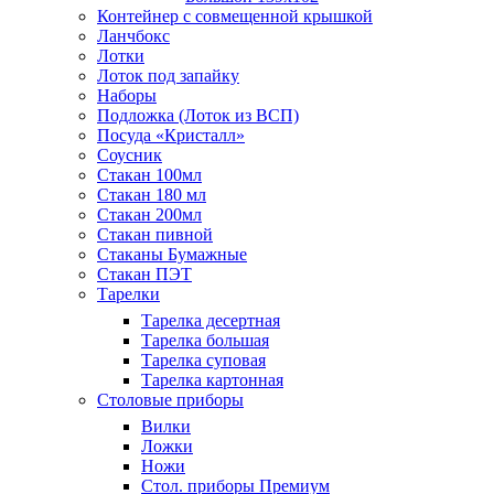
Контейнер с совмещенной крышкой
Ланчбокс
Лотки
Лоток под запайку
Наборы
Подложка (Лоток из ВСП)
Посуда «Кристалл»
Соусник
Стакан 100мл
Стакан 180 мл
Стакан 200мл
Стакан пивной
Стаканы Бумажные
Стакан ПЭТ
Тарелки
Тарелка десертная
Тарелка большая
Тарелка суповая
Тарелка картонная
Столовые приборы
Вилки
Ложки
Ножи
Стол. приборы Премиум