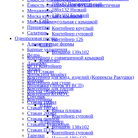
108х82 Прямоугольный
Ёмкость для продуктов ФРЕШ герметичная
186х132 Низкий
Менажница
138х102 Большой
Миска круглая с крышкой
СтП
Миска прямоугольная с крышкой
Прищепки
Контейнер круглый
Салатник
Контейнер суповой
Одноразовая посуда
Контейнер 126
Алюминиевые формы
С.П.Г.
Барные украшения
Большой 139х102
Ведра
Контейнер с совмещенной крышкой
Композит
Ланчбокс
ВСП Контейнер
Лотки
ВСП Стакан
Лоток под запайку
Контейнер для конд. изделий (Коррексы Ракушки)
Наборы
Контейнер для суши
Подложка (Лоток из ВСП)
Контейнер для тортов
Посуда «Кристалл»
Контейнер КОМУС
Соусник
Контейнера
Стакан 100мл
ВЗЛП
Стакан 180 мл
Банка плошка
Стакан 200мл
Контейнер суповой
Стакан пивной
Д-Полимер
Стаканы Бумажные
Большой 138х102
Стакан ПЭТ
Контейнер суповой
Тарелки