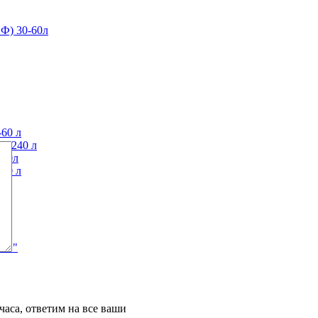
Ф) 30-60л
60 л
0-240 л
120л
40 л
АЙФ"
часа, ответим на все ваши