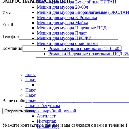
ЗАПРОС ПАРТНЁРСКИХ ЦЕН
Мешки для мусора 2-х слойные ТИТАН
Мешки для мусора 20-60л
Мешки для мусора Биоразлагаемые (ЭКОЛАЙ
Имя
Мешки для мусора Ё-Ромашка
Мешки для мусора Майка
Email
Мешки для мусора Надежные ПСД
Мешки для мусора Пласт
Телефон
Мешки для мусора ПРОФИ
Мешки для мусора с завязками
Компания
Ромашка Броня с завязками 120-240л
Ромашка Надежные с завязками ПСД 35-
Ромашка Практичные с завязками ПВД 9
Ромашка Премиум с завязками ПВД 30-
Ромашка Стандарт с завязками ПВД 35-2
новый год
Пакет "майка"
Пакет майка ПСД "НАДЕЖНЫЙ"
Пакет Zip Lock
Пакет без клапана
Пакет в рулоне для заморозки и хранения "ЭКОЛ
Ваше сообщение
Пакет с бегунком
Пакет с вырубной ручкой
Артпласт
Интерпак
Укажите контактные данные и мы свяжемся с вами в течение 1 
Новый Год