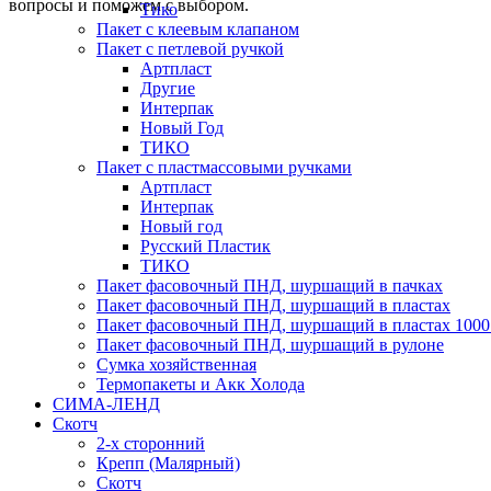
вопросы и поможем с выбором.
Тико
Пакет с клеевым клапаном
Пакет с петлевой ручкой
Артпласт
Другие
Интерпак
Новый Год
ТИКО
Пакет с пластмассовыми ручками
Артпласт
Интерпак
Новый год
Русский Пластик
ТИКО
Пакет фасовочный ПНД, шуршащий в пачках
Пакет фасовочный ПНД, шуршащий в пластах
Пакет фасовочный ПНД, шуршащий в пластах 1000
Пакет фасовочный ПНД, шуршащий в рулоне
Сумка хозяйственная
Термопакеты и Акк Холода
СИМА-ЛЕНД
Скотч
2-х сторонний
Крепп (Малярный)
Скотч