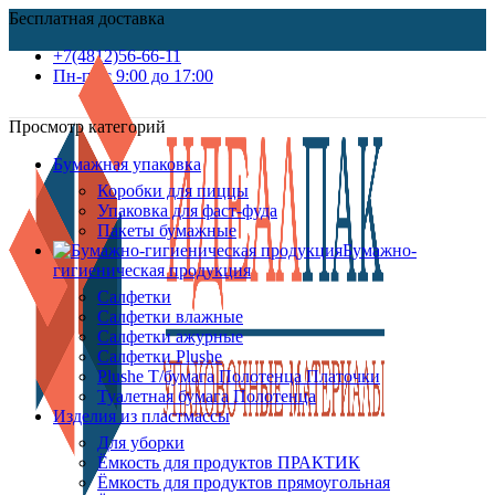
Бесплатная доставка
+7(4812)56-66-11
Пн-пт c 9:00 до 17:00
Просмотр категорий
Бумажная упаковка
Коробки для пиццы
Упаковка для фаст-фуда
Пакеты бумажные
Бумажно-
гигиеническая продукция
Салфетки
Салфетки влажные
Салфетки ажурные
Салфетки Plushe
Plushe Т/бумага Полотенца Платочки
Туалетная бумага Полотенца
Изделия из пластмассы
Для уборки
Ёмкость для продуктов ПРАКТИК
Ёмкость для продуктов прямоугольная