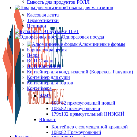
Ёмкость для продуктов РОЛЛ
Товары для магазинов
Кассовая лента
Термоэтикетки
Ценники
Бутылки ПЭТ
Одноразовая посуда
Алюминиевые формы
Барные украшения
Ведра
ВСП Стакан
ВСП Контейнер
Контейнер для конд. изделий (Коррексы Ракушки)
Контейнер для суши
Контейнер для тортов
Контейнера
ЮМТ
108*82 прямоугольный новый
108х82 прямоугольный
179х132 прямоугольный НИЗКИЙ
Юпласт
Контейнер с совмещенной крышкой
108х82 Прямоугольный
Каталог