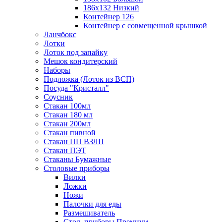
186х132 Низкий
Контейнер 126
Контейнер с совмещенной крышкой
Ланчбокс
Лотки
Лоток под запайку
Мешок кондитерский
Наборы
Подложка (Лоток из ВСП)
Посуда "Кристалл"
Соусник
Стакан 100мл
Стакан 180 мл
Стакан 200мл
Стакан пивной
Стакан ПП ВЗЛП
Стакан ПЭТ
Стаканы Бумажные
Столовые приборы
Вилки
Ложки
Ножи
Палочки для еды
Размешиватель
Стол. приборы Премиум