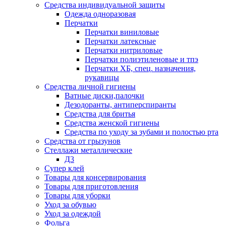
Средства индивидуальной защиты
Одежда одноразовая
Перчатки
Перчатки виниловые
Перчатки латексные
Перчатки нитриловые
Перчатки полиэтиленовые и тпэ
Перчатки ХБ, спец. назначения,
рукавицы
Средства личной гигиены
Ватные диски,палочки
Дезодоранты, антиперспиранты
Средства для бритья
Средства женской гигиены
Средства по уходу за зубами и полостью рта
Средства от грызунов
Стеллажи металлические
Д3
Супер клей
Товары для консервирования
Товары для приготовления
Товары для уборки
Уход за обувью
Уход за одеждой
Фольга