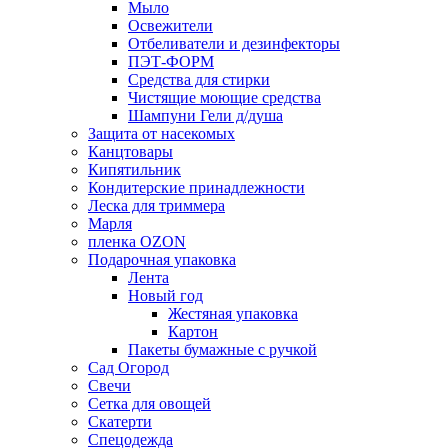
Мыло
Освежители
Отбеливатели и дезинфекторы
ПЭТ-ФОРМ
Средства для стирки
Чистящие моющие средства
Шампуни Гели д/душа
Защита от насекомых
Канцтовары
Кипятильник
Кондитерские принадлежности
Леска для триммера
Марля
пленка OZON
Подарочная упаковка
Лента
Новый год
Жестяная упаковка
Картон
Пакеты бумажные с ручкой
Сад Огород
Свечи
Сетка для овощей
Скатерти
Спецодежда