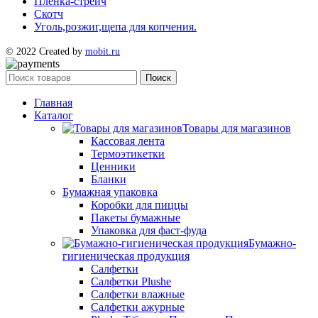
Пленка-стрейч
Скотч
Уголь,розжиг,щепа для копчения.
© 2022 Created by
mobit.ru
Поиск
Главная
Каталог
Товары для магазинов
Кассовая лента
Термоэтикетки
Ценники
Бланки
Бумажная упаковка
Коробки для пиццы
Пакеты бумажные
Упаковка для фаст-фуда
Бумажно-
гигиеническая продукция
Салфетки
Салфетки Plushe
Салфетки влажные
Салфетки ажурные