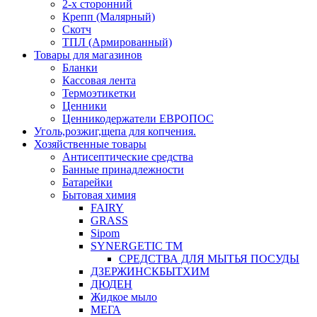
2-х сторонний
Крепп (Малярный)
Скотч
ТПЛ (Армированный)
Товары для магазинов
Бланки
Кассовая лента
Термоэтикетки
Ценники
Ценникодержатели ЕВРОПОС
Уголь,розжиг,щепа для копчения.
Хозяйственные товары
Антисептические средства
Банные принадлежности
Батарейки
Бытовая химия
FAIRY
GRASS
Sipom
SYNERGETIC TM
СРЕДСТВА ДЛЯ МЫТЬЯ ПОСУДЫ
ДЗЕРЖИНСКБЫТХИМ
ДЮДЕН
Жидкое мыло
МЕГА