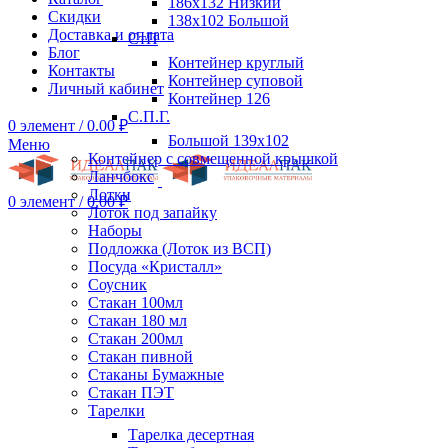
186х132 Низкий
Скидки
138х102 Большой
Доставка и оплата
СтП
Блог
Контейнер круглый
Контакты
Контейнер суповой
Личный кабинет
Контейнер 126
С.П.Г.
0
элемент
/
0.00
₽
Большой 139х102
Меню
Контейнер с совмещенной крышкой
Ланчбокс
Лотки
0
элемент
/
0.00
₽
Лоток под запайку
Наборы
Подложка (Лоток из ВСП)
Посуда «Кристалл»
Соусник
Стакан 100мл
Стакан 180 мл
Стакан 200мл
Стакан пивной
Стаканы Бумажные
Стакан ПЭТ
Тарелки
Тарелка десертная