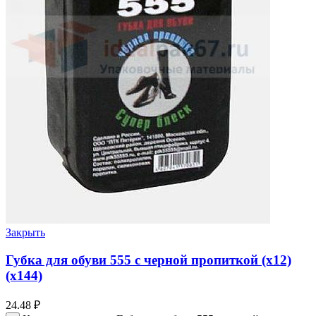
Закрыть
Губка для обуви 555 с черной пропиткой (х12)
(х144)
24.48
₽