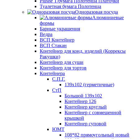
Plushe Т/бумага Полотенца Платочки
Туалетная бумага Полотенца
Одноразовая посуда
Алюминиевые
формы
Барные украшения
Ведра
ВСП Контейнер
ВСП Стакан
Контейнер для конд. изделий (Коррексы
Ракушки)
Контейнер для суши
Контейнер для тортов
Контейнера
С.П.Г.
139х102 (герметичные)
СтП
Большой 139х102
Контейнер 126
Контейнер круглый
Контейнер с совмещенной
крышкой
Контейнер суповой
ЮМТ
108*82 прямоугольный новый