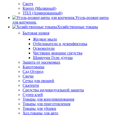
Скотч
Крепп (Малярный)
ТПЛ (Армированный)
Уголь,розжиг,щепа
для копчения.
Хозяйственные товары
Бытовая химия
Жидкое мыло
Отбеливатели и дезинфекторы
Освежители
Чистящие моющие средства
Шампуни Гели д/душа
Защита от насекомых
Канцтовары
Сад Огород
Свечи
Сетка для овощей
Скатерти
Средства индивидуальной защиты
Супер клей
Товары для консервирования
Товары для приготовления
Товары для уборки
Хоз.товары для авто