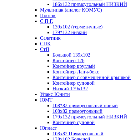
186х132 прямоугольный НИЗКИЙ
Мультипак (аналог КОМУС)
Протэк
С.П.Г.
139х102 (герметичные)
179*132 низкий
Салатник
СПК
СтП
Большой 139х102
Контейнер 126
Контейнер круглый
Контейнер Ланч-бокс
Контейнер с совмещенной крышкой
Контейнер суповой
Низкий 179х132
Упакс-Юнити
ЮМТ
108*82 прямоугольный новый
108х82 прямоугольный
179х132 прямоугольный НИЗКИЙ
Контейнер суповой
Юпласт
108х82 Прямоугольный
138х102 Большой