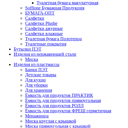
Туалетная бумага макулатурная
Soffione Бумажная Продукция
БУМАГА-ОПТ
Салфетки
Салфетки Plushe
Салфетки ажурные
Салфетки влажные
Туалетная бумага Полотенца
Туалетные покрытия
Бутылки ПЭТ
Изделия из нержавеющей стали
Миска
Изделия из пластмассы
Банки ПЭТ
Детские товары
Для кухни
Для уборки
Для хранения
Ёмкость для продуктов ПРАКТИК
Ёмкость для продуктов прямоугольная
Ёмкость для продуктов РОЛЛ
Ёмкость для продуктов ФРЕШ герметичная
Менажница
Миска круглая с крышкой
Миска прямоугольная с крышкой