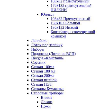
108х82 прямоугольный
179х132 прямоугольный
НИЗКИЙ
Юпласт
108х82 Прямоугольный
138х102 Большой
186х132 Низкий
Контейнер с совмещенной
крышкой
Ланчбокс
Лоток под запайку
Наборы
Подложка (Лоток из ВСП)
Посуда «Кристалл»
Соусник
Стакан 100мл
Стакан 180 мл
Стакан 200мл
Стакан пивной
Стакан ПЭТ
Стаканы Бумажные
Столовые приборы
Вилки
Ложки
Ножи