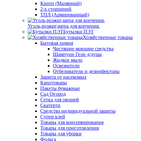
Крепп (Малярный)
2-х сторонний
ТПЛ (Армированный)
Уголь,розжиг,щепа для копчения.
Бутылки ПЭТ
Хозяйственные товары
Бытовая химия
Чистящие моющие средства
Шампуни Гели д/душа
Жидкое мыло
Освежители
Отбеливатели и дезинфекторы
Защита от насекомых
Канцтовары
Пакеты бумажные
Сад Огород
Сетка для овощей
Скатерти
Средства индивидуальной защиты
Супер клей
Товары для консервирования
Товары для приготовления
Товары для уборки
Фольга