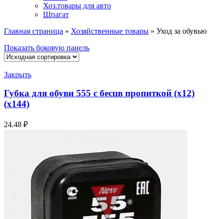
Хоз.товары для авто
Шпагат
Главная страница
»
Хозяйственные товары
»
Уход за обувью
Показать боковую панель
Закрыть
Губка для обуви 555 с бесцв пропиткой (х12)
(х144)
24.48
₽