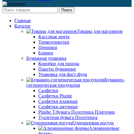
Поиск
Главная
Каталог
Товары для магазинов
Кассовая лента
Термоэтикетки
Ценники
Бланки
Бумажная упаковка
Коробки для пиццы
Пакеты бумажные
Упаковка для фаст-фуда
Бумажно-
гигиеническая продукция
Салфетки
Салфетки Plushe
Салфетки влажные
Салфетки ажурные
Plushe Т/бумага Полотенца Платочки
Туалетная бумага Полотенца
Одноразовая посуда
Алюминиевые
формы