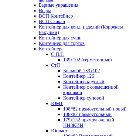
Барные украшения
Ведра
ВСП Контейнер
ВСП Стакан
Контейнер для конд. изделий (Коррексы
Ракушки)
Контейнер для суши
Контейнер для тортов
Контейнера
С.П.Г.
139х102 (герметичные)
СтП
Большой 139х102
Контейнер 126
Контейнер круглый
Контейнер с совмещенной
крышкой
Контейнер суповой
ЮМТ
108*82 прямоугольный новый
108х82 прямоугольный
179х132 прямоугольный
НИЗКИЙ
Юпласт