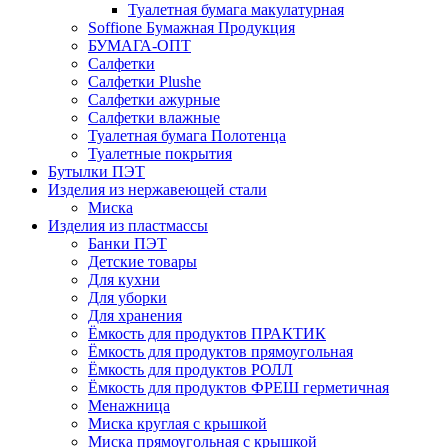
Туалетная бумага макулатурная
Soffione Бумажная Продукция
БУМАГА-ОПТ
Салфетки
Салфетки Plushe
Салфетки ажурные
Салфетки влажные
Туалетная бумага Полотенца
Туалетные покрытия
Бутылки ПЭТ
Изделия из нержавеющей стали
Миска
Изделия из пластмассы
Банки ПЭТ
Детские товары
Для кухни
Для уборки
Для хранения
Ёмкость для продуктов ПРАКТИК
Ёмкость для продуктов прямоугольная
Ёмкость для продуктов РОЛЛ
Ёмкость для продуктов ФРЕШ герметичная
Менажница
Миска круглая с крышкой
Миска прямоугольная с крышкой