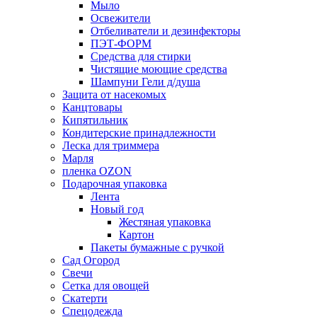
Мыло
Освежители
Отбеливатели и дезинфекторы
ПЭТ-ФОРМ
Средства для стирки
Чистящие моющие средства
Шампуни Гели д/душа
Защита от насекомых
Канцтовары
Кипятильник
Кондитерские принадлежности
Леска для триммера
Марля
пленка OZON
Подарочная упаковка
Лента
Новый год
Жестяная упаковка
Картон
Пакеты бумажные с ручкой
Сад Огород
Свечи
Сетка для овощей
Скатерти
Спецодежда