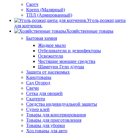
Скотч
Крепп (Малярный)
ТПЛ (Армированный)
Уголь,розжиг,щепа
для копчения.
Хозяйственные товары
Бытовая химия
Жидкое мыло
Отбеливатели и дезинфекторы
Освежители
Чистящие моющие средства
Шампуни Гели д/душа
Защита от насекомых
Канцтовары
Сад Огород
Свечи
Сетка для овощей
Скатерти
Средства индивидуальной защиты
Супер клей
Товары для консервирования
Товары для приготовления
Товары для уборки
Хоз.товары для авто