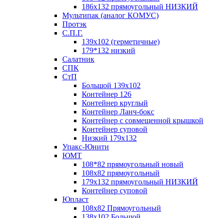
186х132 прямоугольный НИЗКИЙ
Мультипак (аналог КОМУС)
Протэк
С.П.Г.
139х102 (герметичные)
179*132 низкий
Салатник
СПК
СтП
Большой 139х102
Контейнер 126
Контейнер круглый
Контейнер Ланч-бокс
Контейнер с совмещенной крышкой
Контейнер суповой
Низкий 179х132
Упакс-Юнити
ЮМТ
108*82 прямоугольный новый
108х82 прямоугольный
179х132 прямоугольный НИЗКИЙ
Контейнер суповой
Юпласт
108х82 Прямоугольный
138х102 Большой