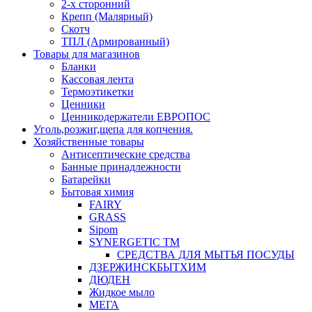
2-х сторонний
Крепп (Малярный)
Скотч
ТПЛ (Армированный)
Товары для магазинов
Бланки
Кассовая лента
Термоэтикетки
Ценники
Ценникодержатели ЕВРОПОС
Уголь,розжиг,щепа для копчения.
Хозяйственные товары
Антисептические средства
Банные принадлежности
Батарейки
Бытовая химия
FAIRY
GRASS
Sipom
SYNERGETIC TM
СРЕДСТВА ДЛЯ МЫТЬЯ ПОСУДЫ
ДЗЕРЖИНСКБЫТХИМ
ДЮДЕН
Жидкое мыло
МЕГА