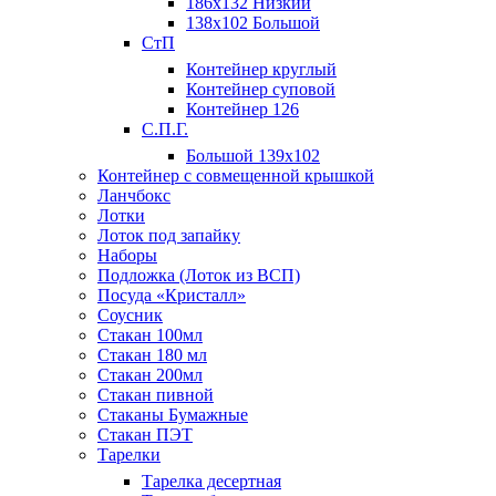
186х132 Низкий
138х102 Большой
СтП
Контейнер круглый
Контейнер суповой
Контейнер 126
С.П.Г.
Большой 139х102
Контейнер с совмещенной крышкой
Ланчбокс
Лотки
Лоток под запайку
Наборы
Подложка (Лоток из ВСП)
Посуда «Кристалл»
Соусник
Стакан 100мл
Стакан 180 мл
Стакан 200мл
Стакан пивной
Стаканы Бумажные
Стакан ПЭТ
Тарелки
Тарелка десертная