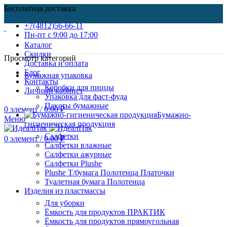
Бесплатная доставка
+7(4812)56-66-11
Пн-пт c 9:00 до 17:00
Каталог
Скидки
Просмотр категорий
Доставка и оплата
Блог
Бумажная упаковка
Контакты
Коробки для пиццы
Личный кабинет
Упаковка для фаст-фуда
Пакеты бумажные
0
элемент
/
0.00
₽
Бумажно-
Меню
гигиеническая продукция
Салфетки
0
элемент
/
0.00
₽
Салфетки влажные
Салфетки ажурные
Салфетки Plushe
Plushe Т/бумага Полотенца Платочки
Туалетная бумага Полотенца
Изделия из пластмассы
Для уборки
Ёмкость для продуктов ПРАКТИК
Ёмкость для продуктов прямоугольная