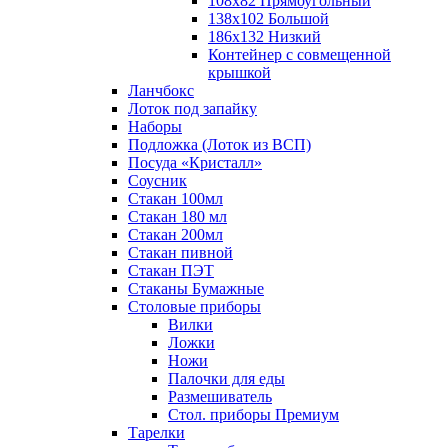
108х82 Прямоугольный
138х102 Большой
186х132 Низкий
Контейнер с совмещенной
крышкой
Ланчбокс
Лоток под запайку
Наборы
Подложка (Лоток из ВСП)
Посуда «Кристалл»
Соусник
Стакан 100мл
Стакан 180 мл
Стакан 200мл
Стакан пивной
Стакан ПЭТ
Стаканы Бумажные
Столовые приборы
Вилки
Ложки
Ножи
Палочки для еды
Размешиватель
Стол. приборы Премиум
Тарелки