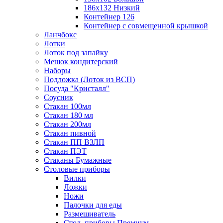
186х132 Низкий
Контейнер 126
Контейнер с совмещенной крышкой
Ланчбокс
Лотки
Лоток под запайку
Мешок кондитерский
Наборы
Подложка (Лоток из ВСП)
Посуда "Кристалл"
Соусник
Стакан 100мл
Стакан 180 мл
Стакан 200мл
Стакан пивной
Стакан ПП ВЗЛП
Стакан ПЭТ
Стаканы Бумажные
Столовые приборы
Вилки
Ложки
Ножи
Палочки для еды
Размешиватель
Стол. приборы Премиум