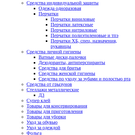
Средства индивидуальной защиты
Одежда одноразовая
Перчатки
Перчатки виниловые
Перчатки латексные
Перчатки нитриловые
Перчатки полиэтиленовые и тпэ
Перчатки ХБ, спец. назначения,
рукавицы
Средства личной гигиены
Ватные диски,палочки
Дезодоранты, антиперспиранты
Средства для бритья
Средства женской гигиены
Средства по уходу за зубами и полостью рта
Средства от грызунов
Стеллажи металлические
Д3
Супер клей
Товары для консервирования
Товары для приготовления
Товары для уборки
Уход за обувью
Уход за одеждой
Фольга