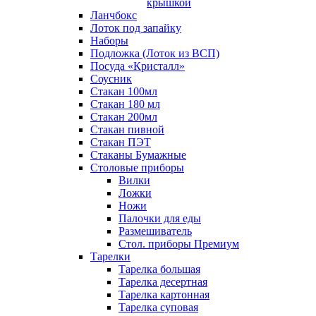
крышкой
Ланчбокс
Лоток под запайку
Наборы
Подложка (Лоток из ВСП)
Посуда «Кристалл»
Соусник
Стакан 100мл
Стакан 180 мл
Стакан 200мл
Стакан пивной
Стакан ПЭТ
Стаканы Бумажные
Столовые приборы
Вилки
Ложки
Ножи
Палочки для еды
Размешиватель
Стол. приборы Премиум
Тарелки
Тарелка большая
Тарелка десертная
Тарелка картонная
Тарелка суповая