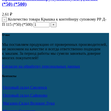
(*50) (*500)
2.61
₽
Количество товара Крышка к контейнеру суповому РР Д-
П 115 (*50) (*500)
О нас
Мы поставляем продукцию от проверенных производителей,
не экономим на качестве и всегда ответственно подходим
к заказам. За период работы мы сумели завоевать доверие
многих покупателей!
Согласие на обработку персональных данных
Контакты
Оптовый склад Смоленск
Оптовый склад Сафоново
Магазин-Склад Великие Луки