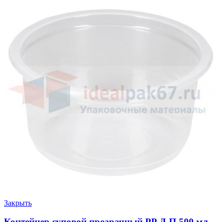
Закрыть
Контейнер суповой прозрачный РР Д-П 500 мл