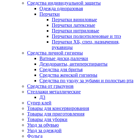
Средства индивидуальной защиты
Одежда одноразовая
Перчатки
Перчатки виниловые
Перчатки латексные
Перчатки нитриловые
Перчатки полиэтиленовые и тпэ
Перчатки ХБ, спец. назначения,
рукавицы
Средства личной гигиены
Ватные диски,палочки
Дезодоранты, антиперспиранты
Средства для бритья
Средства женской гигиены
Средства по уходу за зубами и полостью рта
Средства от грызунов
Стеллажи металлические
Д3
Супер клей
Товары для консервирования
Товары для приготовления
Товары для уборки
Уход за обувью
Уход за одеждой
Фольга