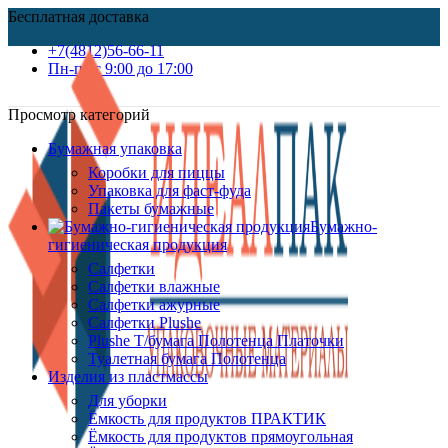
Бесплатная доставка
+7(4812)56-66-11
Пн-пт c 9:00 до 17:00
Просмотр категорий
Бумажная упаковка
Коробки для пиццы
Упаковка для фаст-фуда
Пакеты бумажные
Бумажно-
гигиеническая продукция
Салфетки
Салфетки влажные
Салфетки ажурные
Салфетки Plushe
Plushe Т/бумага Полотенца Платочки
Туалетная бумага Полотенца
Изделия из пластмассы
Для уборки
Ёмкость для продуктов ПРАКТИК
Ёмкость для продуктов прямоугольная