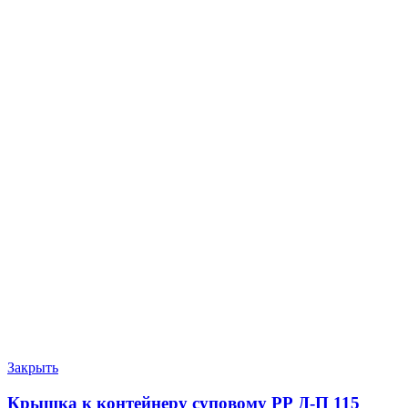
Закрыть
Крышка к контейнеру суповому РР Д-П 115