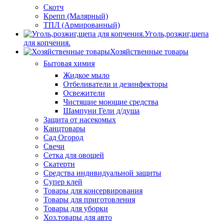
Скотч
Крепп (Малярный)
ТПЛ (Армированный)
Уголь,розжиг,щепа
для копчения.
Хозяйственные товары
Бытовая химия
Жидкое мыло
Отбеливатели и дезинфекторы
Освежители
Чистящие моющие средства
Шампуни Гели д/душа
Защита от насекомых
Канцтовары
Сад Огород
Свечи
Сетка для овощей
Скатерти
Средства индивидуальной защиты
Супер клей
Товары для консервирования
Товары для приготовления
Товары для уборки
Хоз.товары для авто