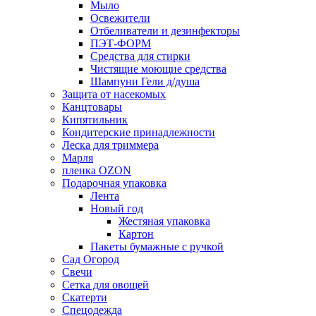
Мыло
Освежители
Отбеливатели и дезинфекторы
ПЭТ-ФОРМ
Средства для стирки
Чистящие моющие средства
Шампуни Гели д/душа
Защита от насекомых
Канцтовары
Кипятильник
Кондитерские принадлежности
Леска для триммера
Марля
пленка OZON
Подарочная упаковка
Лента
Новый год
Жестяная упаковка
Картон
Пакеты бумажные с ручкой
Сад Огород
Свечи
Сетка для овощей
Скатерти
Спецодежда