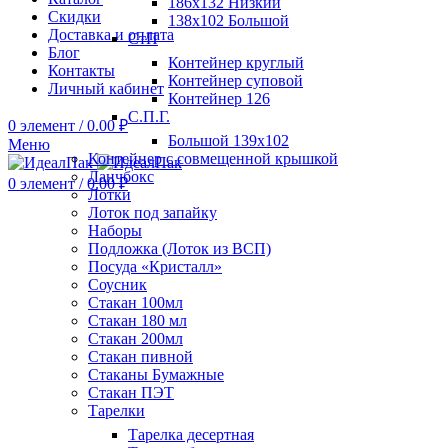
186х132 Низкий
Скидки
138х102 Большой
Доставка и оплата
СтП
Блог
Контейнер круглый
Контакты
Контейнер суповой
Личный кабинет
Контейнер 126
С.П.Г.
0
элемент
/
0.00
₽
Большой 139х102
Меню
Контейнер с совмещенной крышкой
Ланчбокс
0
элемент
/
0.00
₽
Лотки
Лоток под запайку
Наборы
Подложка (Лоток из ВСП)
Посуда «Кристалл»
Соусник
Стакан 100мл
Стакан 180 мл
Стакан 200мл
Стакан пивной
Стаканы Бумажные
Стакан ПЭТ
Тарелки
Тарелка десертная