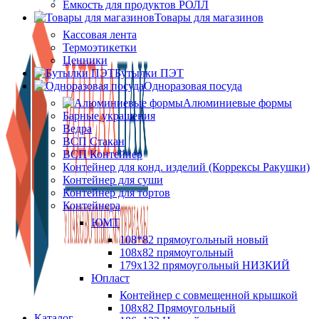
Ёмкость для продуктов РОЛЛ
Товары для магазинов
Кассовая лента
Термоэтикетки
Ценники
Бутылки ПЭТ
Одноразовая посуда
Алюминиевые формы
Барные украшения
Ведра
ВСП Стакан
ВСП Контейнер
Контейнер для конд. изделий (Коррексы Ракушки)
Контейнер для суши
Контейнер для тортов
Контейнера
ЮМТ
108*82 прямоугольный новый
108х82 прямоугольный
179х132 прямоугольный НИЗКИЙ
Юпласт
Контейнер с совмещенной крышкой
108х82 Прямоугольный
Каталог