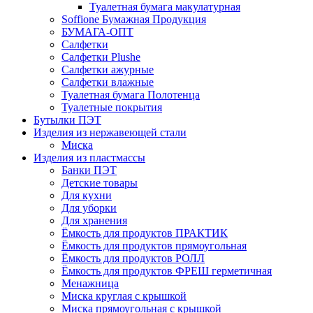
Туалетная бумага макулатурная
Soffione Бумажная Продукция
БУМАГА-ОПТ
Салфетки
Салфетки Plushe
Салфетки ажурные
Салфетки влажные
Туалетная бумага Полотенца
Туалетные покрытия
Бутылки ПЭТ
Изделия из нержавеющей стали
Миска
Изделия из пластмассы
Банки ПЭТ
Детские товары
Для кухни
Для уборки
Для хранения
Ёмкость для продуктов ПРАКТИК
Ёмкость для продуктов прямоугольная
Ёмкость для продуктов РОЛЛ
Ёмкость для продуктов ФРЕШ герметичная
Менажница
Миска круглая с крышкой
Миска прямоугольная с крышкой