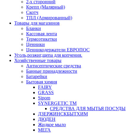
2-х сторонний
Крепп (Малярный)
Скотч
ТПЛ (Армированный)
Товары для магазинов
Бланки
Кассовая лента
Термоэтикетки
Ценники
Ценникодержатели ЕВРОПОС
Уголь,розжиг,щепа для копчения.
Хозяйственные товары
Антисептические средства
Банные принадлежности
Батарейки
Бытовая химия
FAIRY
GRASS
Sipom
SYNERGETIC TM
СРЕДСТВА ДЛЯ МЫТЬЯ ПОСУДЫ
ДЗЕРЖИНСКБЫТХИМ
ДЮДЕН
Жидкое мыло
МЕГА