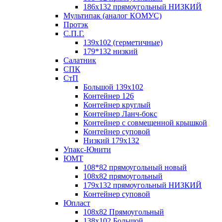
186х132 прямоугольный НИЗКИЙ
Мультипак (аналог КОМУС)
Протэк
С.П.Г.
139х102 (герметичные)
179*132 низкий
Салатник
СПК
СтП
Большой 139х102
Контейнер 126
Контейнер круглый
Контейнер Ланч-бокс
Контейнер с совмещенной крышкой
Контейнер суповой
Низкий 179х132
Упакс-Юнити
ЮМТ
108*82 прямоугольный новый
108х82 прямоугольный
179х132 прямоугольный НИЗКИЙ
Контейнер суповой
Юпласт
108х82 Прямоугольный
138х102 Большой