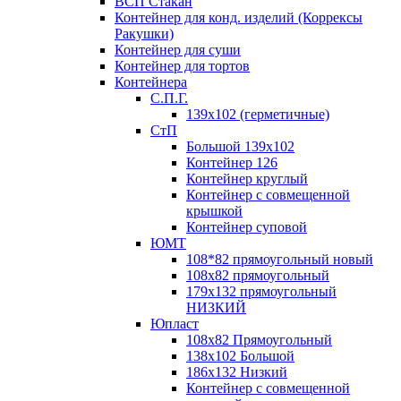
ВСП Стакан
Контейнер для конд. изделий (Коррексы
Ракушки)
Контейнер для суши
Контейнер для тортов
Контейнера
С.П.Г.
139х102 (герметичные)
СтП
Большой 139х102
Контейнер 126
Контейнер круглый
Контейнер с совмещенной
крышкой
Контейнер суповой
ЮМТ
108*82 прямоугольный новый
108х82 прямоугольный
179х132 прямоугольный
НИЗКИЙ
Юпласт
108х82 Прямоугольный
138х102 Большой
186х132 Низкий
Контейнер с совмещенной