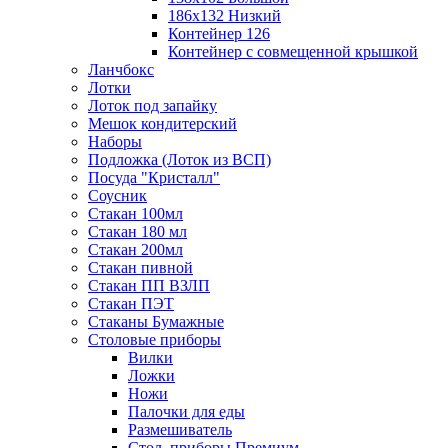
186х132 Низкий
Контейнер 126
Контейнер с совмещенной крышкой
Ланчбокс
Лотки
Лоток под запайку
Мешок кондитерский
Наборы
Подложка (Лоток из ВСП)
Посуда "Кристалл"
Соусник
Стакан 100мл
Стакан 180 мл
Стакан 200мл
Стакан пивной
Стакан ПП ВЗЛП
Стакан ПЭТ
Стаканы Бумажные
Столовые приборы
Вилки
Ложки
Ножи
Палочки для еды
Размешиватель
Стол. приборы Премиум