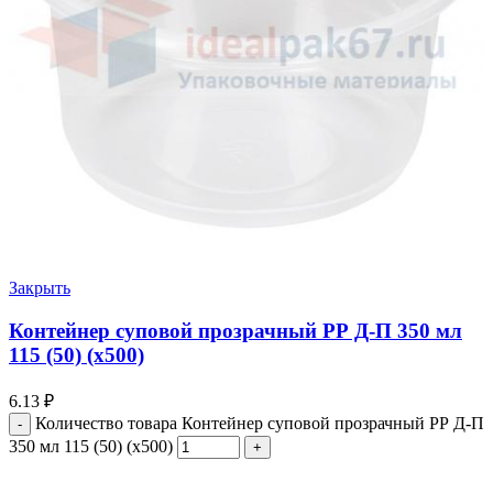
Закрыть
Контейнер суповой прозрачный РР Д-П 350 мл
115 (50) (х500)
6.13
₽
Количество товара Контейнер суповой прозрачный РР Д-П
350 мл 115 (50) (х500)