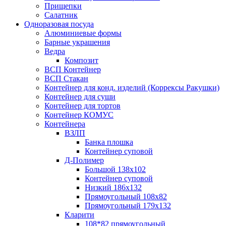
Прищепки
Салатник
Одноразовая посуда
Алюминиевые формы
Барные украшения
Ведра
Композит
ВСП Контейнер
ВСП Стакан
Контейнер для конд. изделий (Коррексы Ракушки)
Контейнер для суши
Контейнер для тортов
Контейнер КОМУС
Контейнера
ВЗЛП
Банка плошка
Контейнер суповой
Д-Полимер
Большой 138х102
Контейнер суповой
Низкий 186х132
Прямоугольный 108х82
Прямоугольный 179х132
Кларити
108*82 прямоугольный