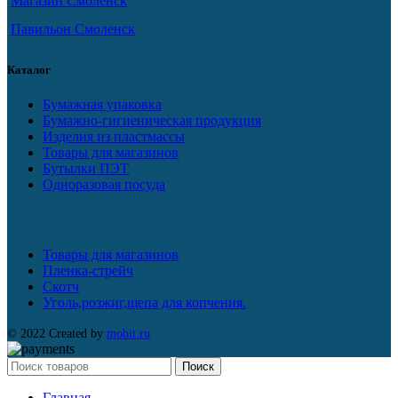
Магазин Смоленск
Павильон Смоленск
Каталог
Бумажная упаковка
Бумажно-гигиеническая продукция
Изделия из пластмассы
Товары для магазинов
Бутылки ПЭТ
Одноразовая посуда
Товары для магазинов
Пленка-стрейч
Скотч
Уголь,розжиг,щепа для копчения.
© 2022 Created by
mobit.ru
Поиск
Главная