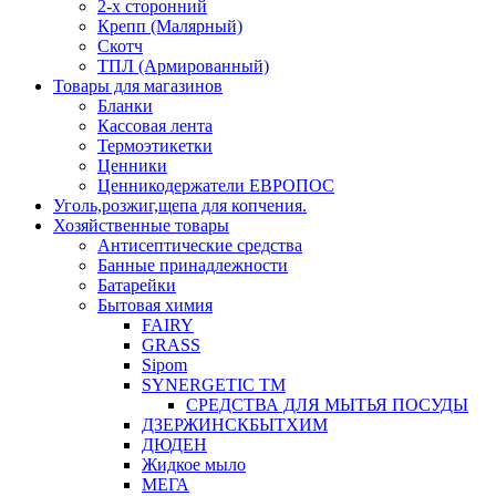
2-х сторонний
Крепп (Малярный)
Скотч
ТПЛ (Армированный)
Товары для магазинов
Бланки
Кассовая лента
Термоэтикетки
Ценники
Ценникодержатели ЕВРОПОС
Уголь,розжиг,щепа для копчения.
Хозяйственные товары
Антисептические средства
Банные принадлежности
Батарейки
Бытовая химия
FAIRY
GRASS
Sipom
SYNERGETIC TM
СРЕДСТВА ДЛЯ МЫТЬЯ ПОСУДЫ
ДЗЕРЖИНСКБЫТХИМ
ДЮДЕН
Жидкое мыло
МЕГА