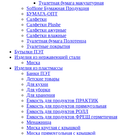
Туалетная бумага макулатурная
Soffione Бумажная Продукция
БУМАГА-ОПТ
Салфетки
Салфетки Plushe
Салфетки ажурные
Салфетки влажные
Туалетная бумага Полотенца
Туалетные покрытия
Бутылки ПЭТ
Изделия из нержавеющей стали
Миска
Изделия из пластмассы
Банки ПЭТ
Детские товары
Для кухни
Для уборки
Для хранения
Ёмкость для продуктов ПРАКТИК
Ёмкость для продуктов прямоугольная
Ёмкость для продуктов РОЛЛ
Ёмкость для продуктов ФРЕШ герметичная
Менажница
Миска круглая с крышкой
Миска прямоугольная с крышкой