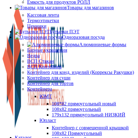
Ёмкость для продуктов РОЛЛ
Товары для магазинов
Кассовая лента
Термоэтикетки
Ценники
Бутылки ПЭТ
Одноразовая посуда
Алюминиевые формы
Барные украшения
Ведра
ВСП Стакан
ВСП Контейнер
Контейнер для конд. изделий (Коррексы Ракушки)
Контейнер для суши
Контейнер для тортов
Контейнера
ЮМТ
108*82 прямоугольный новый
108х82 прямоугольный
179х132 прямоугольный НИЗКИЙ
Юпласт
Контейнер с совмещенной крышкой
108х82 Прямоугольный
Каталог