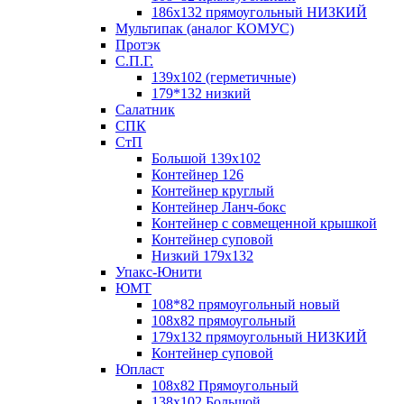
186х132 прямоугольный НИЗКИЙ
Мультипак (аналог КОМУС)
Протэк
С.П.Г.
139х102 (герметичные)
179*132 низкий
Салатник
СПК
СтП
Большой 139х102
Контейнер 126
Контейнер круглый
Контейнер Ланч-бокс
Контейнер с совмещенной крышкой
Контейнер суповой
Низкий 179х132
Упакс-Юнити
ЮМТ
108*82 прямоугольный новый
108х82 прямоугольный
179х132 прямоугольный НИЗКИЙ
Контейнер суповой
Юпласт
108х82 Прямоугольный
138х102 Большой