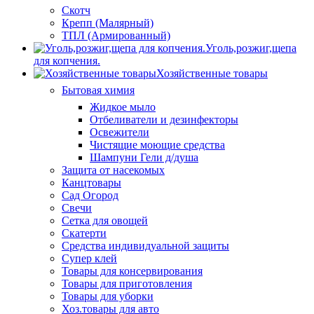
Скотч
Крепп (Малярный)
ТПЛ (Армированный)
Уголь,розжиг,щепа
для копчения.
Хозяйственные товары
Бытовая химия
Жидкое мыло
Отбеливатели и дезинфекторы
Освежители
Чистящие моющие средства
Шампуни Гели д/душа
Защита от насекомых
Канцтовары
Сад Огород
Свечи
Сетка для овощей
Скатерти
Средства индивидуальной защиты
Супер клей
Товары для консервирования
Товары для приготовления
Товары для уборки
Хоз.товары для авто