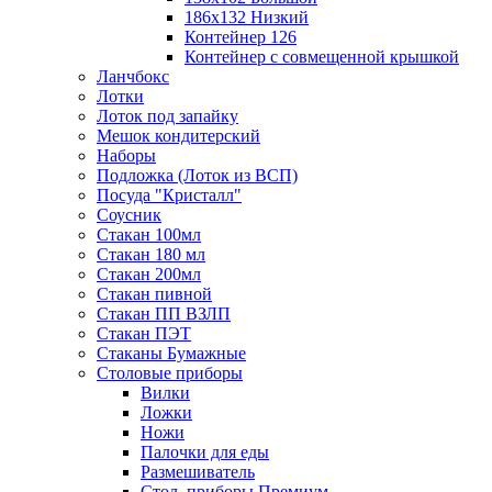
186х132 Низкий
Контейнер 126
Контейнер с совмещенной крышкой
Ланчбокс
Лотки
Лоток под запайку
Мешок кондитерский
Наборы
Подложка (Лоток из ВСП)
Посуда "Кристалл"
Соусник
Стакан 100мл
Стакан 180 мл
Стакан 200мл
Стакан пивной
Стакан ПП ВЗЛП
Стакан ПЭТ
Стаканы Бумажные
Столовые приборы
Вилки
Ложки
Ножи
Палочки для еды
Размешиватель
Стол. приборы Премиум