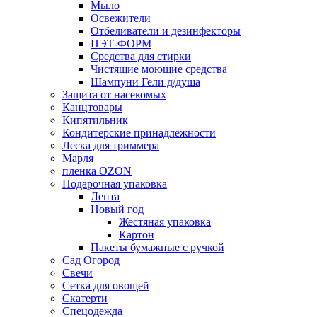
Мыло
Освежители
Отбеливатели и дезинфекторы
ПЭТ-ФОРМ
Средства для стирки
Чистящие моющие средства
Шампуни Гели д/душа
Защита от насекомых
Канцтовары
Кипятильник
Кондитерские принадлежности
Леска для триммера
Марля
пленка OZON
Подарочная упаковка
Лента
Новый год
Жестяная упаковка
Картон
Пакеты бумажные с ручкой
Сад Огород
Свечи
Сетка для овощей
Скатерти
Спецодежда