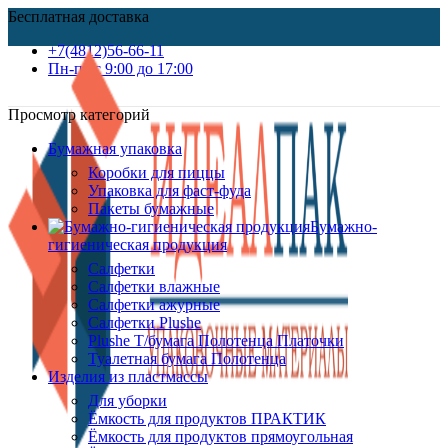
Бесплатная доставка
+7(4812)56-66-11
Пн-пт c 9:00 до 17:00
Просмотр категорий
Бумажная упаковка
Коробки для пиццы
Упаковка для фаст-фуда
Пакеты бумажные
Бумажно-
гигиеническая продукция
Салфетки
Салфетки влажные
Салфетки ажурные
Салфетки Plushe
Plushe Т/бумага Полотенца Платочки
Туалетная бумага Полотенца
Изделия из пластмассы
Для уборки
Ёмкость для продуктов ПРАКТИК
Ёмкость для продуктов прямоугольная