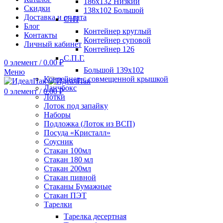
186х132 Низкий
Скидки
138х102 Большой
Доставка и оплата
СтП
Блог
Контейнер круглый
Контакты
Контейнер суповой
Личный кабинет
Контейнер 126
С.П.Г.
0
элемент
/
0.00
₽
Большой 139х102
Меню
Контейнер с совмещенной крышкой
Ланчбокс
0
элемент
/
0.00
₽
Лотки
Лоток под запайку
Наборы
Подложка (Лоток из ВСП)
Посуда «Кристалл»
Соусник
Стакан 100мл
Стакан 180 мл
Стакан 200мл
Стакан пивной
Стаканы Бумажные
Стакан ПЭТ
Тарелки
Тарелка десертная