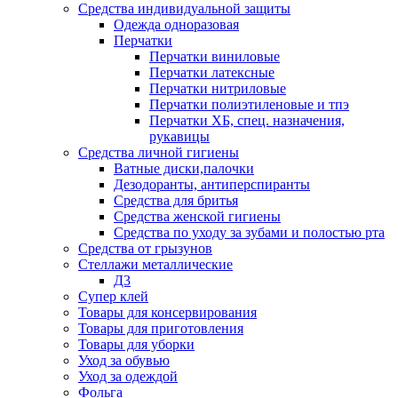
Средства индивидуальной защиты
Одежда одноразовая
Перчатки
Перчатки виниловые
Перчатки латексные
Перчатки нитриловые
Перчатки полиэтиленовые и тпэ
Перчатки ХБ, спец. назначения,
рукавицы
Средства личной гигиены
Ватные диски,палочки
Дезодоранты, антиперспиранты
Средства для бритья
Средства женской гигиены
Средства по уходу за зубами и полостью рта
Средства от грызунов
Стеллажи металлические
Д3
Супер клей
Товары для консервирования
Товары для приготовления
Товары для уборки
Уход за обувью
Уход за одеждой
Фольга