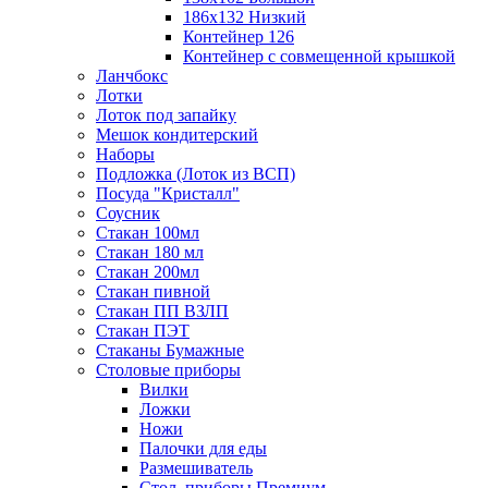
186х132 Низкий
Контейнер 126
Контейнер с совмещенной крышкой
Ланчбокс
Лотки
Лоток под запайку
Мешок кондитерский
Наборы
Подложка (Лоток из ВСП)
Посуда "Кристалл"
Соусник
Стакан 100мл
Стакан 180 мл
Стакан 200мл
Стакан пивной
Стакан ПП ВЗЛП
Стакан ПЭТ
Стаканы Бумажные
Столовые приборы
Вилки
Ложки
Ножи
Палочки для еды
Размешиватель
Стол. приборы Премиум