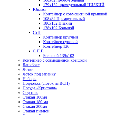
108х82 прямоугольный
179х132 прямоугольный НИЗКИЙ
Юпласт
Контейнер с совмещенной крышкой
108х82 Прямоугольный
186х132 Низкий
138х102 Большой
СтП
Контейнер круглый
Контейнер суповой
Контейнер 126
С.П.Г.
Большой 139х102
Контейнер с совмещенной крышкой
Ланчбокс
Лотки
Лоток под запайку
Наборы
Подложка (Лоток из ВСП)
Посуда «Кристалл»
Соусник
Стакан 100мл
Стакан 180 мл
Стакан 200мл
Стакан пивной