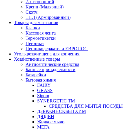
2-х сторонний
Крепп (Малярный)
Скотч
ТПЛ (Армированный)
Товары для магазинов
Бланки
Кассовая лента
Термоэтикетки
Ценники
Ценникодержатели ЕВРОПОС
Уголь,розжиг,щепа для копчения.
Хозяйственные товары
Антисептические средства
Банные принадлежности
Батарейки
Бытовая химия
FAIRY
GRASS
Sipom
SYNERGETIC TM
СРЕДСТВА ДЛЯ МЫТЬЯ ПОСУДЫ
ДЗЕРЖИНСКБЫТХИМ
ДЮДЕН
Жидкое мыло
МЕГА