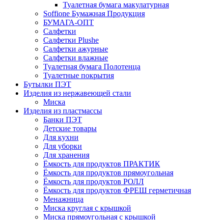
Туалетная бумага макулатурная
Soffione Бумажная Продукция
БУМАГА-ОПТ
Салфетки
Салфетки Plushe
Салфетки ажурные
Салфетки влажные
Туалетная бумага Полотенца
Туалетные покрытия
Бутылки ПЭТ
Изделия из нержавеющей стали
Миска
Изделия из пластмассы
Банки ПЭТ
Детские товары
Для кухни
Для уборки
Для хранения
Ёмкость для продуктов ПРАКТИК
Ёмкость для продуктов прямоугольная
Ёмкость для продуктов РОЛЛ
Ёмкость для продуктов ФРЕШ герметичная
Менажница
Миска круглая с крышкой
Миска прямоугольная с крышкой