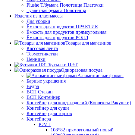
Plushe Т/бумага Полотенца Платочки
Туалетная бумага Полотенца
Изделия из пластмассы
Для уборки
Ёмкость для продуктов ПРАКТИК
Ёмкость для продуктов прямоугольная
Ёмкость для продуктов РОЛЛ
Товары для магазинов
Кассовая лента
Термоэтикетки
Ценники
Бутылки ПЭТ
Одноразовая посуда
Алюминиевые формы
Барные украшения
Ведра
ВСП Стакан
ВСП Контейнер
Контейнер для конд. изделий (Коррексы Ракушки)
Контейнер для суши
Контейнер для тортов
Контейнера
ЮМТ
108*82 прямоугольный новый