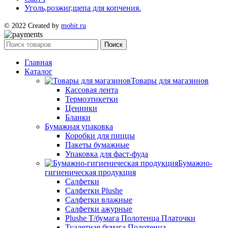
Уголь,розжиг,щепа для копчения.
© 2022 Created by
mobit.ru
Поиск
Главная
Каталог
Товары для магазинов
Кассовая лента
Термоэтикетки
Ценники
Бланки
Бумажная упаковка
Коробки для пиццы
Пакеты бумажные
Упаковка для фаст-фуда
Бумажно-
гигиеническая продукция
Салфетки
Салфетки Plushe
Салфетки влажные
Салфетки ажурные
Plushe Т/бумага Полотенца Платочки
Туалетная бумага Полотенца