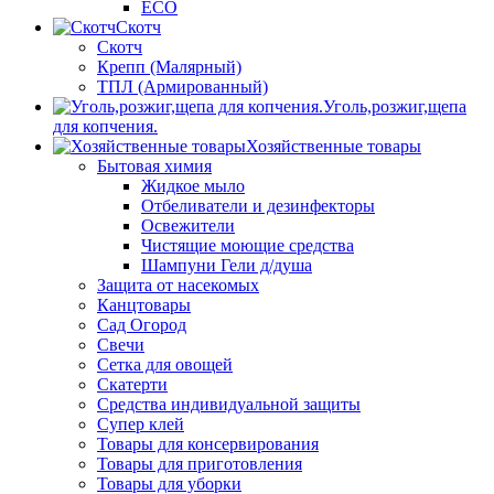
ECO
Скотч
Скотч
Крепп (Малярный)
ТПЛ (Армированный)
Уголь,розжиг,щепа
для копчения.
Хозяйственные товары
Бытовая химия
Жидкое мыло
Отбеливатели и дезинфекторы
Освежители
Чистящие моющие средства
Шампуни Гели д/душа
Защита от насекомых
Канцтовары
Сад Огород
Свечи
Сетка для овощей
Скатерти
Средства индивидуальной защиты
Супер клей
Товары для консервирования
Товары для приготовления
Товары для уборки