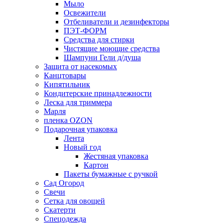
Мыло
Освежители
Отбеливатели и дезинфекторы
ПЭТ-ФОРМ
Средства для стирки
Чистящие моющие средства
Шампуни Гели д/душа
Защита от насекомых
Канцтовары
Кипятильник
Кондитерские принадлежности
Леска для триммера
Марля
пленка OZON
Подарочная упаковка
Лента
Новый год
Жестяная упаковка
Картон
Пакеты бумажные с ручкой
Сад Огород
Свечи
Сетка для овощей
Скатерти
Спецодежда