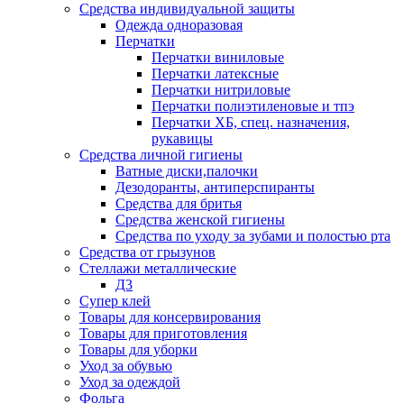
Средства индивидуальной защиты
Одежда одноразовая
Перчатки
Перчатки виниловые
Перчатки латексные
Перчатки нитриловые
Перчатки полиэтиленовые и тпэ
Перчатки ХБ, спец. назначения,
рукавицы
Средства личной гигиены
Ватные диски,палочки
Дезодоранты, антиперспиранты
Средства для бритья
Средства женской гигиены
Средства по уходу за зубами и полостью рта
Средства от грызунов
Стеллажи металлические
Д3
Супер клей
Товары для консервирования
Товары для приготовления
Товары для уборки
Уход за обувью
Уход за одеждой
Фольга