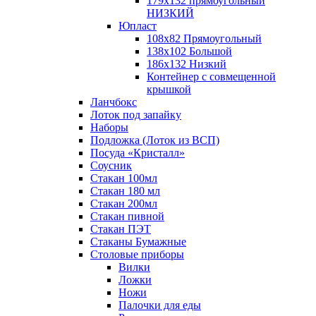
179х132 прямоугольный
НИЗКИЙ
Юпласт
108х82 Прямоугольный
138х102 Большой
186х132 Низкий
Контейнер с совмещенной
крышкой
Ланчбокс
Лоток под запайку
Наборы
Подложка (Лоток из ВСП)
Посуда «Кристалл»
Соусник
Стакан 100мл
Стакан 180 мл
Стакан 200мл
Стакан пивной
Стакан ПЭТ
Стаканы Бумажные
Столовые приборы
Вилки
Ложки
Ножи
Палочки для еды