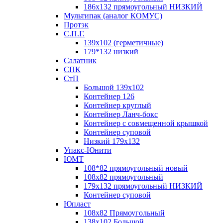
186х132 прямоугольный НИЗКИЙ
Мультипак (аналог КОМУС)
Протэк
С.П.Г.
139х102 (герметичные)
179*132 низкий
Салатник
СПК
СтП
Большой 139х102
Контейнер 126
Контейнер круглый
Контейнер Ланч-бокс
Контейнер с совмещенной крышкой
Контейнер суповой
Низкий 179х132
Упакс-Юнити
ЮМТ
108*82 прямоугольный новый
108х82 прямоугольный
179х132 прямоугольный НИЗКИЙ
Контейнер суповой
Юпласт
108х82 Прямоугольный
138х102 Большой