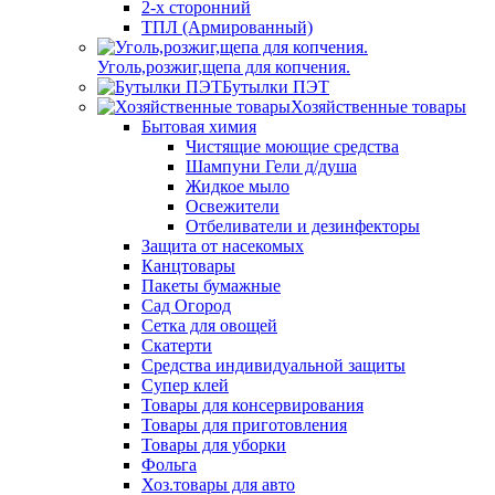
2-х сторонний
ТПЛ (Армированный)
Уголь,розжиг,щепа для копчения.
Бутылки ПЭТ
Хозяйственные товары
Бытовая химия
Чистящие моющие средства
Шампуни Гели д/душа
Жидкое мыло
Освежители
Отбеливатели и дезинфекторы
Защита от насекомых
Канцтовары
Пакеты бумажные
Сад Огород
Сетка для овощей
Скатерти
Средства индивидуальной защиты
Супер клей
Товары для консервирования
Товары для приготовления
Товары для уборки
Фольга
Хоз.товары для авто