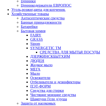
Ценники
Ценникодержатели ЕВРОПОС
Уголь,розжиг,щепа для копчения.
Хозяйственные товары
Антисептические средства
Банные принадлежности
Батарейки
Бытовая химия
FAIRY
GRASS
Sipom
SYNERGETIC TM
СРЕДСТВА ДЛЯ МЫТЬЯ ПОСУДЫ
ДЗЕРЖИНСКБЫТХИМ
ДЮДЕН
Жидкое мыло
МЕГА
Мыло
Освежители
Отбеливатели и дезинфекторы
ПЭТ-ФОРМ
Средства для стирки
Чистящие моющие средства
Шампуни Гели д/душа
Защита от насекомых