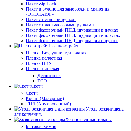
Пакет Zip Lock
Пакет в рулоне для заморозки и хранения
«ЭКОЛАЙФ»
Пакет с петлевой ручкой
Пакет с пластмассовыми ручками
Пакет фасовочный ПНД, шуршащий в пачках
Пакет фасовочный ПНД, шуршащий в пластах
Пакет фасовочный ПНД, шуршащий в рулоне
Пленка-стрейч
Пленка Воздушно пузырчатая
Пленка паллетная
Пленка ПВХ
Пленка пищевая
Десногорск
ECO
Скотч
Скотч
Крепп (Малярный)
ТПЛ (Армированный)
Уголь,розжиг,щепа
для копчения.
Хозяйственные товары
Бытовая химия