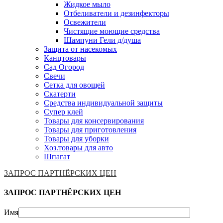
Жидкое мыло
Отбеливатели и дезинфекторы
Освежители
Чистящие моющие средства
Шампуни Гели д/душа
Защита от насекомых
Канцтовары
Сад Огород
Свечи
Сетка для овощей
Скатерти
Средства индивидуальной защиты
Супер клей
Товары для консервирования
Товары для приготовления
Товары для уборки
Хоз.товары для авто
Шпагат
ЗАПРОС ПАРТНЁРСКИХ ЦЕН
ЗАПРОС ПАРТНЁРСКИХ ЦЕН
Имя