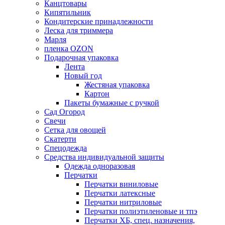
Канцтовары
Кипятильник
Кондитерские принадлежности
Леска для триммера
Марля
пленка OZON
Подарочная упаковка
Лента
Новый год
Жестяная упаковка
Картон
Пакеты бумажные с ручкой
Сад Огород
Свечи
Сетка для овощей
Скатерти
Спецодежда
Средства индивидуальной защиты
Одежда одноразовая
Перчатки
Перчатки виниловые
Перчатки латексные
Перчатки нитриловые
Перчатки полиэтиленовые и тпэ
Перчатки ХБ, спец. назначения,