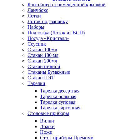
Контейнер с совмещенной крышкой
Ланчбокс
Лотки
Лоток под запайку
Наборы
Подложка (Лоток из ВСП)
Посуда «Кристалл»
Соусник
Стакан 100мл
Стакан 180 мл
Стакан 200мл
Стакан пивной
Стаканы Бумажные
Стакан ПЭТ
Тарелки
Тарелка десертная
Тарелка большая
Тарелка суповая
Тарелка картонная
Столовые приборы
Вилки
Ложки
Ножи
Стол. приборы Премиум