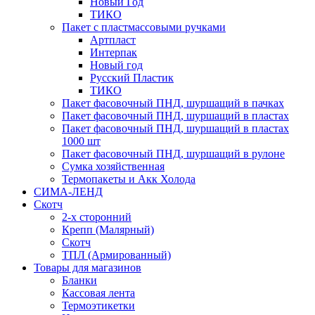
Новый Год
ТИКО
Пакет с пластмассовыми ручками
Артпласт
Интерпак
Новый год
Русский Пластик
ТИКО
Пакет фасовочный ПНД, шуршащий в пачках
Пакет фасовочный ПНД, шуршащий в пластах
Пакет фасовочный ПНД, шуршащий в пластах
1000 шт
Пакет фасовочный ПНД, шуршащий в рулоне
Сумка хозяйственная
Термопакеты и Акк Холода
СИМА-ЛЕНД
Скотч
2-х сторонний
Крепп (Малярный)
Скотч
ТПЛ (Армированный)
Товары для магазинов
Бланки
Кассовая лента
Термоэтикетки