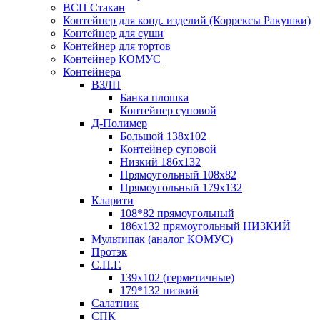
ВСП Стакан
Контейнер для конд. изделий (Коррексы Ракушки)
Контейнер для суши
Контейнер для тортов
Контейнер КОМУС
Контейнера
ВЗЛП
Банка плошка
Контейнер суповой
Д-Полимер
Большой 138х102
Контейнер суповой
Низкий 186х132
Прямоугольный 108х82
Прямоугольный 179х132
Кларити
108*82 прямоугольный
186х132 прямоугольный НИЗКИЙ
Мультипак (аналог КОМУС)
Протэк
С.П.Г.
139х102 (герметичные)
179*132 низкий
Салатник
СПК