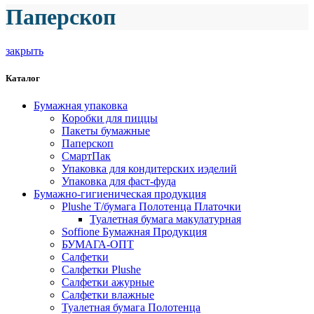
Паперскоп
закрыть
Каталог
Бумажная упаковка
Коробки для пиццы
Пакеты бумажные
Паперскоп
СмартПак
Упаковка для кондитерских иэделий
Упаковка для фаст-фуда
Бумажно-гигиеническая продукция
Plushe Т/бумага Полотенца Платочки
Туалетная бумага макулатурная
Soffione Бумажная Продукция
БУМАГА-ОПТ
Салфетки
Салфетки Plushe
Салфетки ажурные
Салфетки влажные
Туалетная бумага Полотенца