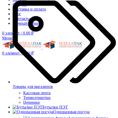
Скидки
Доставка и оплата
Блог
Контакты
Личный кабинет
0
элемент
/
0.00
₽
Меню
0
элемент
/
0.00
₽
Товары для магазинов
Кассовая лента
Термоэтикетки
Ценники
Бутылки ПЭТ
Одноразовая посуда