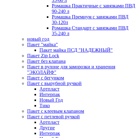
35-60 л
Ромашка Практичные с завязками ПВД
90-240 л
Ромашка Премиум с завязками ПВД
30-120л
Ромашка Стандарт с завязками ПВД
35-240 л
новый год
Пакет "майка"
Пакет майка ПСД "НАДЕЖНЫЙ"
Пакет Zip Lock
Пакет без клапана
Пакет в рулоне для заморозки и хранения
"ЭКОЛАЙФ"
Пакет с бегунком
Пакет с вырубной ручкой
Артпласт
Интерпак
Новый Год
Тико
Пакет с клеевым клапаном
Пакет с петлевой ручкой
Артпласт
Другие
Интерпак