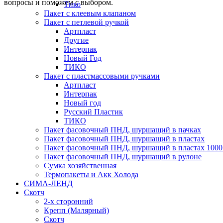
вопросы и поможем с выбором.
Тико
Пакет с клеевым клапаном
Пакет с петлевой ручкой
Артпласт
Другие
Интерпак
Новый Год
ТИКО
Пакет с пластмассовыми ручками
Артпласт
Интерпак
Новый год
Русский Пластик
ТИКО
Пакет фасовочный ПНД, шуршащий в пачках
Пакет фасовочный ПНД, шуршащий в пластах
Пакет фасовочный ПНД, шуршащий в пластах 1000
Пакет фасовочный ПНД, шуршащий в рулоне
Сумка хозяйственная
Термопакеты и Акк Холода
СИМА-ЛЕНД
Скотч
2-х сторонний
Крепп (Малярный)
Скотч