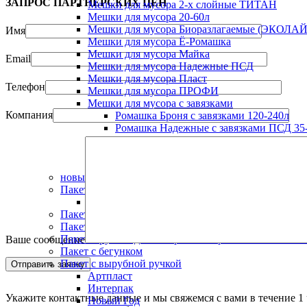
ЗАПРОС ПАРТНЁРСКИХ ЦЕН
Мешки для мусора 2-х слойные ТИТАН
Мешки для мусора 20-60л
Мешки для мусора Биоразлагаемые (ЭКОЛАЙ
Имя
Мешки для мусора Ё-Ромашка
Мешки для мусора Майка
Email
Мешки для мусора Надежные ПСД
Мешки для мусора Пласт
Телефон
Мешки для мусора ПРОФИ
Мешки для мусора с завязками
Компания
Ромашка Броня с завязками 120-240л
Ромашка Надежные с завязками ПСД 35-
Ромашка Практичные с завязками ПВД 9
Ромашка Премиум с завязками ПВД 30-
Ромашка Стандарт с завязками ПВД 35-2
новый год
Пакет "майка"
Пакет майка ПСД "НАДЕЖНЫЙ"
Пакет Zip Lock
Пакет без клапана
Пакет в рулоне для заморозки и хранения "ЭКОЛ
Ваше сообщение
Пакет с бегунком
Пакет с вырубной ручкой
Артпласт
Интерпак
Укажите контактные данные и мы свяжемся с вами в течение 1 
Новый Год