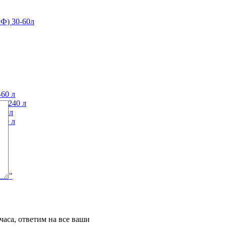
Ф) 30-60л
60 л
0-240 л
120л
40 л
АЙФ"
часа, ответим на все ваши