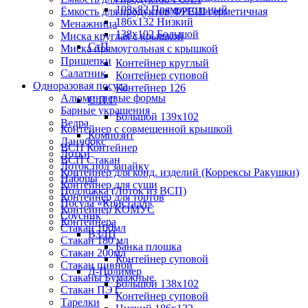
108х82 Прямоугольный
Ёмкость для продуктов ФРЕШ герметичная
186х132 Низкий
Менажница
138х102 Большой
Миска круглая с крышкой
СтП
Миска прямоугольная с крышкой
Прищепки
Контейнер круглый
Салатник
Контейнер суповой
Одноразовая посуда
Контейнер 126
Алюминиевые формы
С.П.Г.
Барные украшения
Большой 139х102
Ведра
Контейнер с совмещенной крышкой
Композит
Ланчбокс
ВСП Контейнер
Лотки
ВСП Стакан
Лоток под запайку
Контейнер для конд. изделий (Коррексы Ракушки)
Наборы
Контейнер для суши
Подложка (Лоток из ВСП)
Контейнер для тортов
Посуда «Кристалл»
Контейнер КОМУС
Соусник
Контейнера
Стакан 100мл
ВЗЛП
Стакан 180 мл
Банка плошка
Стакан 200мл
Контейнер суповой
Стакан пивной
Д-Полимер
Стаканы Бумажные
Большой 138х102
Стакан ПЭТ
Контейнер суповой
Тарелки