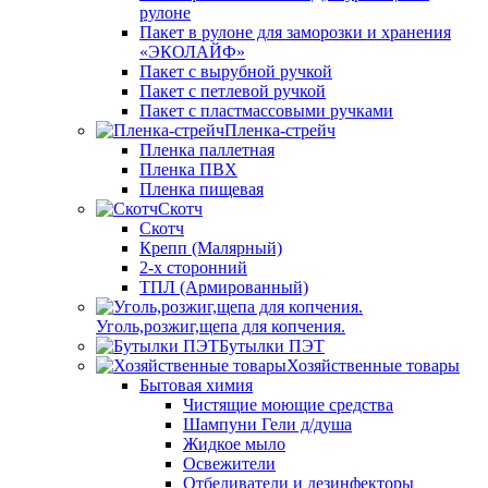
рулоне
Пакет в рулоне для заморозки и хранения
«ЭКОЛАЙФ»
Пакет с вырубной ручкой
Пакет с петлевой ручкой
Пакет с пластмассовыми ручками
Пленка-стрейч
Пленка паллетная
Пленка ПВХ
Пленка пищевая
Скотч
Скотч
Крепп (Малярный)
2-х сторонний
ТПЛ (Армированный)
Уголь,розжиг,щепа для копчения.
Бутылки ПЭТ
Хозяйственные товары
Бытовая химия
Чистящие моющие средства
Шампуни Гели д/душа
Жидкое мыло
Освежители
Отбеливатели и дезинфекторы