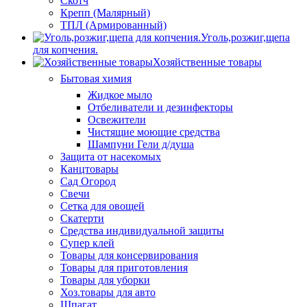
Скотч
Крепп (Малярный)
ТПЛ (Армированный)
Уголь,розжиг,щепа
для копчения.
Хозяйственные товары
Бытовая химия
Жидкое мыло
Отбеливатели и дезинфекторы
Освежители
Чистящие моющие средства
Шампуни Гели д/душа
Защита от насекомых
Канцтовары
Сад Огород
Свечи
Сетка для овощей
Скатерти
Средства индивидуальной защиты
Супер клей
Товары для консервирования
Товары для приготовления
Товары для уборки
Хоз.товары для авто
Шпагат