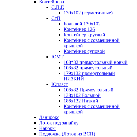
Контейнера
С.П.Г.
139х102 (герметичные)
СтП
Большой 139х102
Контейнер 126
Контейнер круглый
Контейнер с совмещенной
крышкой
Контейнер суповой
ЮМТ
108*82 прямоугольный новый
108х82 прямоугольный
179х132 прямоугольный
НИЗКИЙ
Юпласт
108х82 Прямоугольный
138х102 Большой
186х132 Низкий
Контейнер с совмещенной
крышкой
Ланчбокс
Лоток под запайку
Наборы
Подложка (Лоток из ВСП)