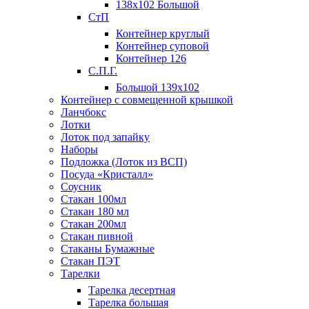
138х102 Большой
СтП
Контейнер круглый
Контейнер суповой
Контейнер 126
С.П.Г.
Большой 139х102
Контейнер с совмещенной крышкой
Ланчбокс
Лотки
Лоток под запайку
Наборы
Подложка (Лоток из ВСП)
Посуда «Кристалл»
Соусник
Стакан 100мл
Стакан 180 мл
Стакан 200мл
Стакан пивной
Стаканы Бумажные
Стакан ПЭТ
Тарелки
Тарелка десертная
Тарелка большая