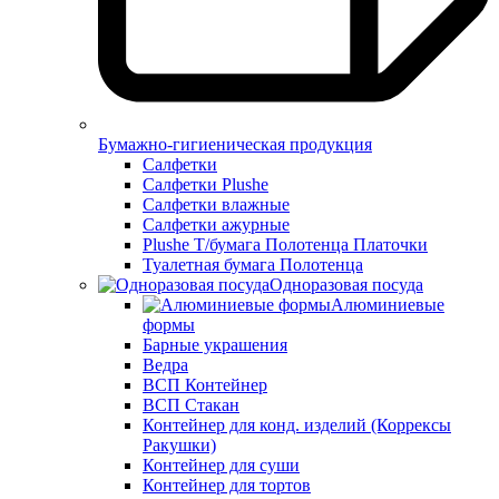
Бумажно-гигиеническая продукция
Салфетки
Салфетки Plushe
Салфетки влажные
Салфетки ажурные
Plushe Т/бумага Полотенца Платочки
Туалетная бумага Полотенца
Одноразовая посуда
Алюминиевые
формы
Барные украшения
Ведра
ВСП Контейнер
ВСП Стакан
Контейнер для конд. изделий (Коррексы
Ракушки)
Контейнер для суши
Контейнер для тортов