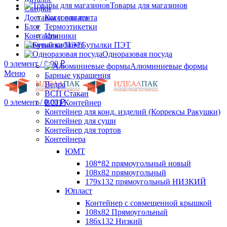
Товары для магазинов
Скидки
Доставка и оплата
Кассовая лента
Блог
Термоэтикетки
Контакты
Ценники
Личный кабинет
Бутылки ПЭТ
Одноразовая посуда
0
элемент
/
0.00
₽
Алюминиевые формы
Меню
Барные украшения
Ведра
ВСП Стакан
0
элемент
/
0.00
₽
ВСП Контейнер
Контейнер для конд. изделий (Коррексы Ракушки)
Контейнер для суши
Контейнер для тортов
Контейнера
ЮМТ
108*82 прямоугольный новый
108х82 прямоугольный
179х132 прямоугольный НИЗКИЙ
Юпласт
Контейнер с совмещенной крышкой
108х82 Прямоугольный
186х132 Низкий