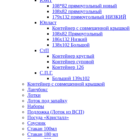
ЮМТ
108*82 прямоугольный новый
108х82 прямоугольный
179х132 прямоугольный НИЗКИЙ
Юпласт
Контейнер с совмещенной крышкой
108х82 Прямоугольный
186х132 Низкий
138х102 Большой
СтП
Контейнер круглый
Контейнер суповой
Контейнер 126
С.П.Г.
Большой 139х102
Контейнер с совмещенной крышкой
Ланчбокс
Лотки
Лоток под запайку
Наборы
Подложка (Лоток из ВСП)
Посуда «Кристалл»
Соусник
Стакан 100мл
Стакан 180 мл