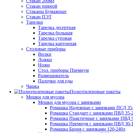
Стакан 200мл
Стакан пивной
Стаканы Бумажные
Стакан ПЭТ
Тарелки
Тарелка десертная
Тарелка большая
Тарелка суповая
Тарелка картонная
Столовые приборы
Вилки
Ложки
Ножи
Стол. приборы Премиум
Размешиватель
Палочки для еды
Чашка
Полиэтиленовые пакеты
Мешки для мусора
Мешки для мусора с завязками
Ромашка Надежные с завязками ПСД 35-
Ромашка Стандарт с завязками ПВД 35-2
Ромашка Практичные с завязками ПВД 9
Ромашка Премиум с завязками ПВД 30-
Ромашка Броня с завязками 120-240л