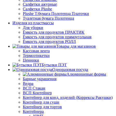
Салфетки ажурные
Салфетки Plushe
Plushe Т/бумага Полотенца Платочки
Туалетная бумага Полотенца
Изделия из пластмассы
Для уборки
Ёмкость для продуктов ПРАКТИК
Ёмкость для продуктов прямоугольная
Ёмкость для продуктов РОЛЛ
Товары для магазинов
Кассовая лента
Термоэтикетки
Ценники
Бутылки ПЭТ
Одноразовая посуда
Алюминиевые формы
Барные украшения
Ведра
ВСП Стакан
ВСП Контейнер
Контейнер для конд. изделий (Коррексы Ракушки)
Контейнер для суши
Контейнер для тортов
Контейнера