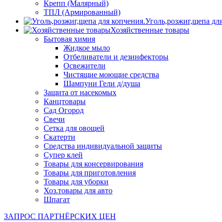
Крепп (Малярный)
ТПЛ (Армированный)
Уголь,розжиг,щепа дл
Хозяйственные товары
Бытовая химия
Жидкое мыло
Отбеливатели и дезинфекторы
Освежители
Чистящие моющие средства
Шампуни Гели д/душа
Защита от насекомых
Канцтовары
Сад Огород
Свечи
Сетка для овощей
Скатерти
Средства индивидуальной защиты
Супер клей
Товары для консервирования
Товары для приготовления
Товары для уборки
Хоз.товары для авто
Шпагат
ЗАПРОС ПАРТНЁРСКИХ ЦЕН