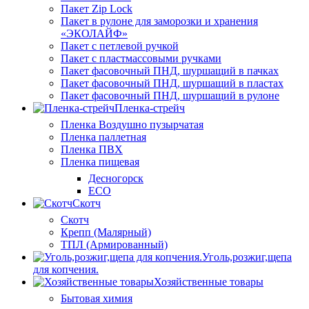
Пакет Zip Lock
Пакет в рулоне для заморозки и хранения
«ЭКОЛАЙФ»
Пакет с петлевой ручкой
Пакет с пластмассовыми ручками
Пакет фасовочный ПНД, шуршащий в пачках
Пакет фасовочный ПНД, шуршащий в пластах
Пакет фасовочный ПНД, шуршащий в рулоне
Пленка-стрейч
Пленка Воздушно пузырчатая
Пленка паллетная
Пленка ПВХ
Пленка пищевая
Десногорск
ECO
Скотч
Скотч
Крепп (Малярный)
ТПЛ (Армированный)
Уголь,розжиг,щепа
для копчения.
Хозяйственные товары
Бытовая химия