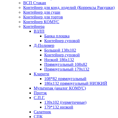
ВСП Стакан
Контейнер для конд. изделий (Коррексы Ракушки)
Контейнер для суши
Контейнер для тортов
Контейнер КОМУС
Контейнера
ВЗЛП
Банка плошка
Контейнер суповой
Д-Полимер
Большой 138х102
Контейнер суповой
Низкий 186х132
Прямоугольный 108х82
Прямоугольный 179х132
Кларити
108*82 прямоугольный
186х132 прямоугольный НИЗКИЙ
Мультипак (аналог КОМУС)
Протэк
С.П.Г.
139х102 (герметичные)
179*132 низкий
Салатник
СПК