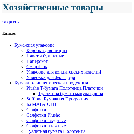
Хозяйственные товары
закрыть
Каталог
Бумажная упаковка
Коробки для пиццы
Пакеты бумажные
Паперскоп
СмартПак
Упаковка для кондитерских иэделий
Упаковка для фаст-фуда
Бумажно-гигиеническая продукция
Plushe Т/бумага Полотенца Платочки
Туалетная бумага макулатурная
Soffione Бумажная Продукция
БУМАГА-ОПТ
Салфетки
Салфетки Plushe
Салфетки ажурные
Салфетки влажные
Туалетная бумага Полотенца