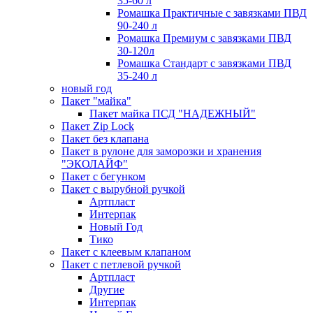
35-60 л
Ромашка Практичные с завязками ПВД
90-240 л
Ромашка Премиум с завязками ПВД
30-120л
Ромашка Стандарт с завязками ПВД
35-240 л
новый год
Пакет "майка"
Пакет майка ПСД "НАДЕЖНЫЙ"
Пакет Zip Lock
Пакет без клапана
Пакет в рулоне для заморозки и хранения
"ЭКОЛАЙФ"
Пакет с бегунком
Пакет с вырубной ручкой
Артпласт
Интерпак
Новый Год
Тико
Пакет с клеевым клапаном
Пакет с петлевой ручкой
Артпласт
Другие
Интерпак