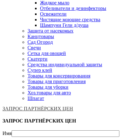
Жидкое мыло
Отбеливатели и дезинфекторы
Освежители
Чистящие моющие средства
Шампуни Гели д/душа
Защита от насекомых
Канцтовары
Сад Огород
Свечи
Сетка для овощей
Скатерти
Средства индивидуальной защиты
Супер клей
Товары для консервирования
Товары для приготовления
Товары для уборки
Хоз.товары для авто
Шпагат
ЗАПРОС ПАРТНЁРСКИХ ЦЕН
ЗАПРОС ПАРТНЁРСКИХ ЦЕН
Имя