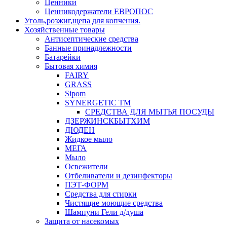
Ценники
Ценникодержатели ЕВРОПОС
Уголь,розжиг,щепа для копчения.
Хозяйственные товары
Антисептические средства
Банные принадлежности
Батарейки
Бытовая химия
FAIRY
GRASS
Sipom
SYNERGETIC TM
СРЕДСТВА ДЛЯ МЫТЬЯ ПОСУДЫ
ДЗЕРЖИНСКБЫТХИМ
ДЮДЕН
Жидкое мыло
МЕГА
Мыло
Освежители
Отбеливатели и дезинфекторы
ПЭТ-ФОРМ
Средства для стирки
Чистящие моющие средства
Шампуни Гели д/душа
Защита от насекомых