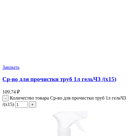
Закрыть
Cр-во для прочистки труб 1л гельЧЗ /(х15)
109.74
₽
Количество товара Cр-во для прочистки труб 1л гельЧЗ
/(х15)