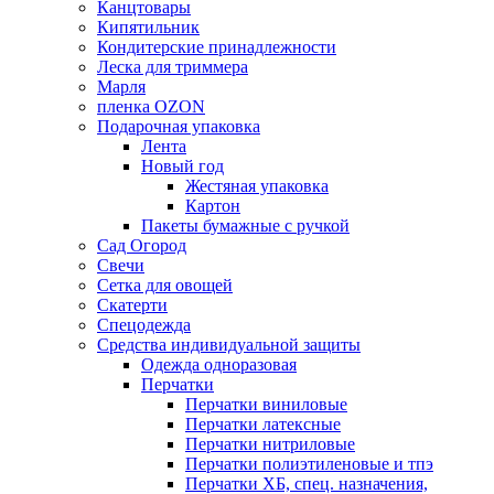
Канцтовары
Кипятильник
Кондитерские принадлежности
Леска для триммера
Марля
пленка OZON
Подарочная упаковка
Лента
Новый год
Жестяная упаковка
Картон
Пакеты бумажные с ручкой
Сад Огород
Свечи
Сетка для овощей
Скатерти
Спецодежда
Средства индивидуальной защиты
Одежда одноразовая
Перчатки
Перчатки виниловые
Перчатки латексные
Перчатки нитриловые
Перчатки полиэтиленовые и тпэ
Перчатки ХБ, спец. назначения,