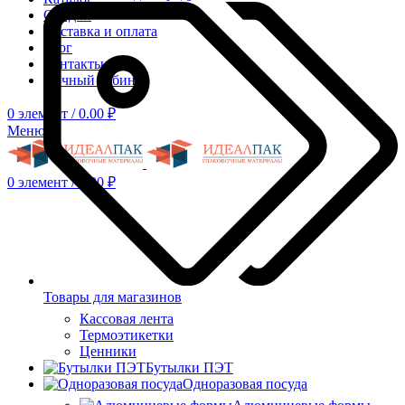
Скидки
Доставка и оплата
Блог
Контакты
Личный кабинет
0
элемент
/
0.00
₽
Меню
0
элемент
/
0.00
₽
Товары для магазинов
Кассовая лента
Термоэтикетки
Ценники
Бутылки ПЭТ
Одноразовая посуда