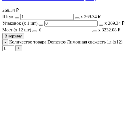
269.34
₽
Штук
х
269.34 ₽
Упаковок (x 1 шт)
х
269.34 ₽
Мест (x 12 шт)
х
3232.08 ₽
В корзину
Количество товара Domestos Лимонная свежесть 1л (х12)