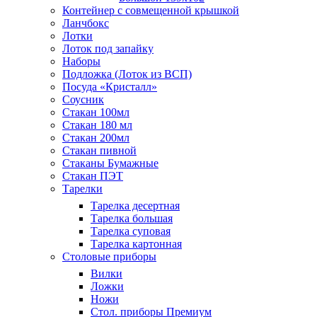
Контейнер с совмещенной крышкой
Ланчбокс
Лотки
Лоток под запайку
Наборы
Подложка (Лоток из ВСП)
Посуда «Кристалл»
Соусник
Стакан 100мл
Стакан 180 мл
Стакан 200мл
Стакан пивной
Стаканы Бумажные
Стакан ПЭТ
Тарелки
Тарелка десертная
Тарелка большая
Тарелка суповая
Тарелка картонная
Столовые приборы
Вилки
Ложки
Ножи
Стол. приборы Премиум