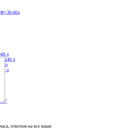
Ф) 30-60л
60 л
0-240 л
120л
40 л
АЙФ"
часа, ответим на все ваши