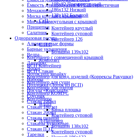
108х82 Прямоугольный
Ёмкость для продуктов ФРЕШ герметичная
186х132 Низкий
Менажница
138х102 Большой
Миска круглая с крышкой
СтП
Миска прямоугольная с крышкой
Прищепки
Контейнер круглый
Салатник
Контейнер суповой
Одноразовая посуда
Контейнер 126
Алюминиевые формы
С.П.Г.
Барные украшения
Большой 139х102
Ведра
Контейнер с совмещенной крышкой
Композит
Ланчбокс
ВСП Контейнер
Лотки
ВСП Стакан
Лоток под запайку
Контейнер для конд. изделий (Коррексы Ракушки)
Наборы
Контейнер для суши
Подложка (Лоток из ВСП)
Контейнер для тортов
Посуда «Кристалл»
Контейнер КОМУС
Соусник
Контейнера
Стакан 100мл
ВЗЛП
Стакан 180 мл
Банка плошка
Стакан 200мл
Контейнер суповой
Стакан пивной
Д-Полимер
Стаканы Бумажные
Большой 138х102
Стакан ПЭТ
Контейнер суповой
Тарелки