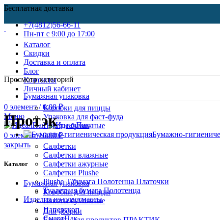
Бесплатная доставка
+7(4812)56-66-11
Пн-пт c 9:00 до 17:00
Каталог
Скидки
Доставка и оплата
Блог
Просмотр категорий
Контакты
Личный кабинет
Бумажная упаковка
0
элемент
/
0.00
₽
Коробки для пиццы
Протэк
Меню
Упаковка для фаст-фуда
Пакеты бумажные
Бумажно-гигиениче
0
элемент
/
0.00
₽
закрыть
Салфетки
Салфетки влажные
Салфетки ажурные
Каталог
Салфетки Plushe
Plushe Т/бумага Полотенца Платочки
Бумажная упаковка
Туалетная бумага Полотенца
Коробки для пиццы
Изделия из пластмассы
Пакеты бумажные
Паперскоп
Для уборки
СмартПак
Ёмкость для продуктов ПРАКТИК