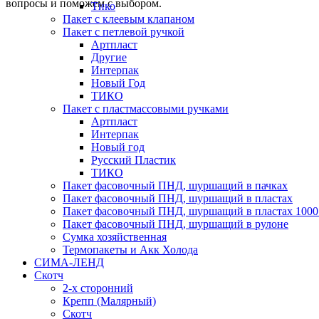
вопросы и поможем с выбором.
Тико
Пакет с клеевым клапаном
Пакет с петлевой ручкой
Артпласт
Другие
Интерпак
Новый Год
ТИКО
Пакет с пластмассовыми ручками
Артпласт
Интерпак
Новый год
Русский Пластик
ТИКО
Пакет фасовочный ПНД, шуршащий в пачках
Пакет фасовочный ПНД, шуршащий в пластах
Пакет фасовочный ПНД, шуршащий в пластах 1000
Пакет фасовочный ПНД, шуршащий в рулоне
Сумка хозяйственная
Термопакеты и Акк Холода
СИМА-ЛЕНД
Скотч
2-х сторонний
Крепп (Малярный)
Скотч