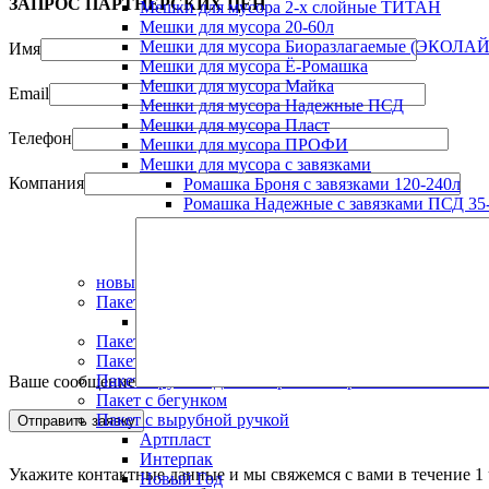
ЗАПРОС ПАРТНЁРСКИХ ЦЕН
Мешки для мусора 2-х слойные ТИТАН
Мешки для мусора 20-60л
Мешки для мусора Биоразлагаемые (ЭКОЛАЙ
Имя
Мешки для мусора Ё-Ромашка
Мешки для мусора Майка
Email
Мешки для мусора Надежные ПСД
Мешки для мусора Пласт
Телефон
Мешки для мусора ПРОФИ
Мешки для мусора с завязками
Компания
Ромашка Броня с завязками 120-240л
Ромашка Надежные с завязками ПСД 35-
Ромашка Практичные с завязками ПВД 9
Ромашка Премиум с завязками ПВД 30-
Ромашка Стандарт с завязками ПВД 35-2
новый год
Пакет "майка"
Пакет майка ПСД "НАДЕЖНЫЙ"
Пакет Zip Lock
Пакет без клапана
Пакет в рулоне для заморозки и хранения "ЭКОЛ
Ваше сообщение
Пакет с бегунком
Пакет с вырубной ручкой
Артпласт
Интерпак
Укажите контактные данные и мы свяжемся с вами в течение 1 
Новый Год