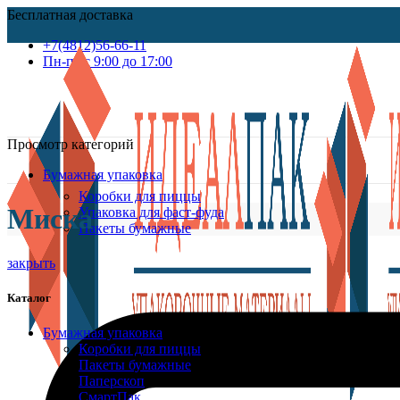
Бесплатная доставка
+7(4812)56-66-11
Пн-пт c 9:00 до 17:00
Просмотр категорий
Бумажная упаковка
Коробки для пиццы
Миска
Упаковка для фаст-фуда
Пакеты бумажные
закрыть
Каталог
Бумажная упаковка
Коробки для пиццы
Пакеты бумажные
Паперскоп
СмартПак