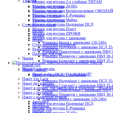
Тарелки
Мешки для мусора 2-х слойные ТИТАН
Мешки для мусора 20-60л
Тарелка десертная
Мешки для мусора Биоразлагаемые (ЭКОЛАЙ
Тарелка большая
Мешки для мусора Ё-Ромашка
Тарелка суповая
Мешки для мусора Майка
Тарелка картонная
Мешки для мусора Надежные ПСД
Столовые приборы
Мешки для мусора Пласт
Вилки
Мешки для мусора ПРОФИ
Ложки
Мешки для мусора с завязками
Ножи
Ромашка Броня с завязками 120-240л
Стол. приборы Премиум
Ромашка Надежные с завязками ПСД 35-
Размешиватель
Ромашка Практичные с завязками ПВД 9
Палочки для еды
Ромашка Премиум с завязками ПВД 30-
Чашка
Ромашка Стандарт с завязками ПВД 35-2
Полиэтиленовые пакеты
новый год
Мешки для мусора
Пакет "майка"
Пакет майка ПСД "НАДЕЖНЫЙ"
Мешки для мусора с завязками
Пакет Zip Lock
Ромашка Надежные с завязками ПСД 35-
Пакет без клапана
Ромашка Стандарт с завязками ПВД 35-2
Пакет в рулоне для заморозки и хранения "ЭКОЛ
Ромашка Практичные с завязками ПВД 9
Пакет с бегунком
Ромашка Премиум с завязками ПВД 30-
Пакет с вырубной ручкой
Ромашка Броня с завязками 120-240л
Артпласт
Мешки для мусора Надежные ПСД
Интерпак
Мешки для мусора Ё-Ромашка
Новый Год
Мешки для мусора 20-60л