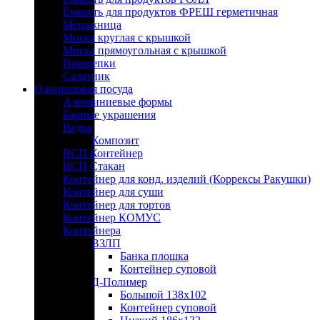
Ёмкость для продуктов ФРЕШ герметичная
Менажница
Миска круглая с крышкой
Миска прямоугольная с крышкой
Прищепки
Салатник
Одноразовая посуда
Алюминиевые формы
Барные украшения
Ведра
Композит
ВСП Контейнер
ВСП Стакан
Контейнер для конд. изделий (Коррексы Ракушки)
Контейнер для суши
Контейнер для тортов
Контейнер КОМУС
Контейнера
ВЗЛП
Банка плошка
Контейнер суповой
Д-Полимер
Большой 138х102
Контейнер суповой