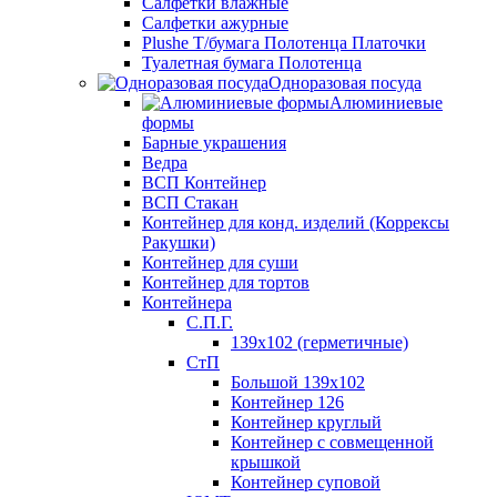
Салфетки влажные
Салфетки ажурные
Plushe Т/бумага Полотенца Платочки
Туалетная бумага Полотенца
Одноразовая посуда
Алюминиевые
формы
Барные украшения
Ведра
ВСП Контейнер
ВСП Стакан
Контейнер для конд. изделий (Коррексы
Ракушки)
Контейнер для суши
Контейнер для тортов
Контейнера
С.П.Г.
139х102 (герметичные)
СтП
Большой 139х102
Контейнер 126
Контейнер круглый
Контейнер с совмещенной
крышкой
Контейнер суповой