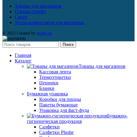
Товары для магазинов
Пленка-стрейч
Скотч
Уголь,розжиг,щепа для копчения.
© 2022 Created by
mobit.ru
Поиск
Главная
Каталог
Товары для магазинов
Кассовая лента
Термоэтикетки
Ценники
Бланки
Бумажная упаковка
Коробки для пиццы
Пакеты бумажные
Упаковка для фаст-фуда
Бумажно-
гигиеническая продукция
Салфетки
Салфетки Plushe