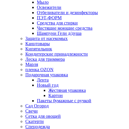
Мыло
Освежители
Отбеливатели и дезинфекторы
ПЭТ-ФОРМ
Средства для стирки
Чистящие моющие средства
Шампуни Гели д/душа
Защита от насекомых
Канцтовары
Кипятильник
Кондитерские принадлежности
Леска для триммера
Марля
пленка OZON
Подарочная упаковка
Лента
Новый год
Жестяная упаковка
Картон
Пакеты бумажные с ручкой
Сад Огород
Свечи
Сетка для овощей
Скатерти
Спецодежда