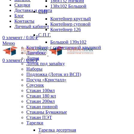
186х132 Низкий
Скидки
138х102 Большой
Доставка и оплата
СтП
Блог
Контейнер круглый
Контакты
Контейнер суповой
Личный кабинет
Контейнер 126
С.П.Г.
0
элемент
/
0.00
₽
Большой 139х102
Меню
Контейнер с совмещенной крышкой
Ланчбокс
Лотки
0
элемент
/
0.00
₽
Лоток под запайку
Наборы
Подложка (Лоток из ВСП)
Посуда «Кристалл»
Соусник
Стакан 100мл
Стакан 180 мл
Стакан 200мл
Стакан пивной
Стаканы Бумажные
Стакан ПЭТ
Тарелки
Тарелка десертная