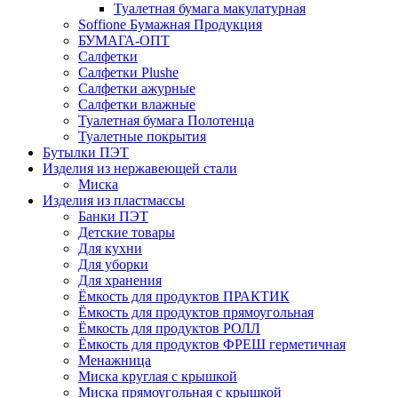
Туалетная бумага макулатурная
Soffione Бумажная Продукция
БУМАГА-ОПТ
Салфетки
Салфетки Plushe
Салфетки ажурные
Салфетки влажные
Туалетная бумага Полотенца
Туалетные покрытия
Бутылки ПЭТ
Изделия из нержавеющей стали
Миска
Изделия из пластмассы
Банки ПЭТ
Детские товары
Для кухни
Для уборки
Для хранения
Ёмкость для продуктов ПРАКТИК
Ёмкость для продуктов прямоугольная
Ёмкость для продуктов РОЛЛ
Ёмкость для продуктов ФРЕШ герметичная
Менажница
Миска круглая с крышкой
Миска прямоугольная с крышкой