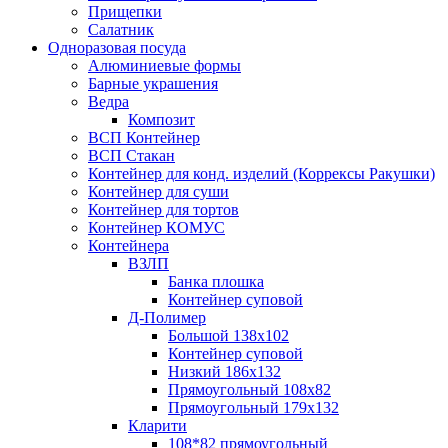
Прищепки
Салатник
Одноразовая посуда
Алюминиевые формы
Барные украшения
Ведра
Композит
ВСП Контейнер
ВСП Стакан
Контейнер для конд. изделий (Коррексы Ракушки)
Контейнер для суши
Контейнер для тортов
Контейнер КОМУС
Контейнера
ВЗЛП
Банка плошка
Контейнер суповой
Д-Полимер
Большой 138х102
Контейнер суповой
Низкий 186х132
Прямоугольный 108х82
Прямоугольный 179х132
Кларити
108*82 прямоугольный