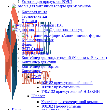
Ёмкость для продуктов РОЛЛ
Товары для магазинов
Кассовая лента
Термоэтикетки
Ценники
Бутылки ПЭТ
Одноразовая посуда
Алюминиевые формы
Барные украшения
Ведра
ВСП Стакан
ВСП Контейнер
Контейнер для конд. изделий (Коррексы Ракушки)
Контейнер для суши
Контейнер для тортов
Контейнера
ЮМТ
108*82 прямоугольный новый
108х82 прямоугольный
179х132 прямоугольный НИЗКИЙ
Юпласт
Контейнер с совмещенной крышкой
108х82 Прямоугольный
Каталог