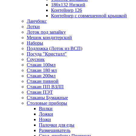
186х132 Низкий
Контейнер 126
Контейнер с совмещенной крышкой
Ланчбокс
Лотки
Лоток под запайку
Мешок кондитерский
Наборы
Подложка (Лоток из ВСП)
Посуда "Кристалл"
Соусник
Стакан 100мл
Стакан 180 мл
Стакан 200мл
Стакан пивной
Стакан ПП ВЗЛП
Стакан ПЭТ
Стаканы Бумажные
Столовые приборы
Вилки
Ложки
Ножи
Палочки для еды
Размешиватель
Стол. приборы Премиум