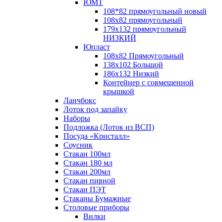
ЮМТ
108*82 прямоугольный новый
108х82 прямоугольный
179х132 прямоугольный
НИЗКИЙ
Юпласт
108х82 Прямоугольный
138х102 Большой
186х132 Низкий
Контейнер с совмещенной
крышкой
Ланчбокс
Лоток под запайку
Наборы
Подложка (Лоток из ВСП)
Посуда «Кристалл»
Соусник
Стакан 100мл
Стакан 180 мл
Стакан 200мл
Стакан пивной
Стакан ПЭТ
Стаканы Бумажные
Столовые приборы
Вилки