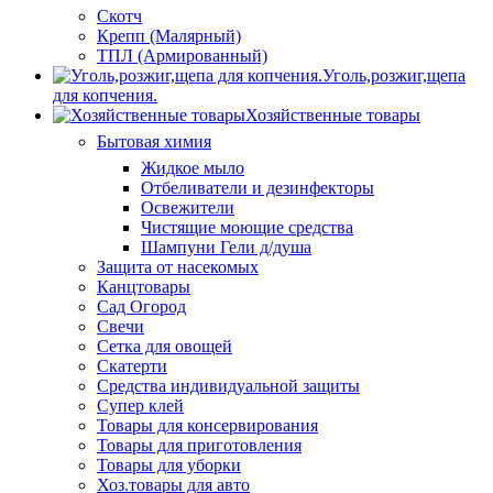
Скотч
Крепп (Малярный)
ТПЛ (Армированный)
Уголь,розжиг,щепа
для копчения.
Хозяйственные товары
Бытовая химия
Жидкое мыло
Отбеливатели и дезинфекторы
Освежители
Чистящие моющие средства
Шампуни Гели д/душа
Защита от насекомых
Канцтовары
Сад Огород
Свечи
Сетка для овощей
Скатерти
Средства индивидуальной защиты
Супер клей
Товары для консервирования
Товары для приготовления
Товары для уборки
Хоз.товары для авто