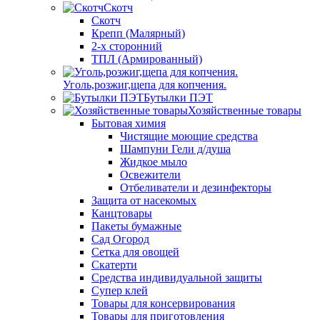
Скотч
Скотч
Крепп (Малярный)
2-х сторонний
ТПЛ (Армированный)
Уголь,розжиг,щепа для копчения.
Бутылки ПЭТ
Хозяйственные товары
Бытовая химия
Чистящие моющие средства
Шампуни Гели д/душа
Жидкое мыло
Освежители
Отбеливатели и дезинфекторы
Защита от насекомых
Канцтовары
Пакеты бумажные
Сад Огород
Сетка для овощей
Скатерти
Средства индивидуальной защиты
Супер клей
Товары для консервирования
Товары для приготовления