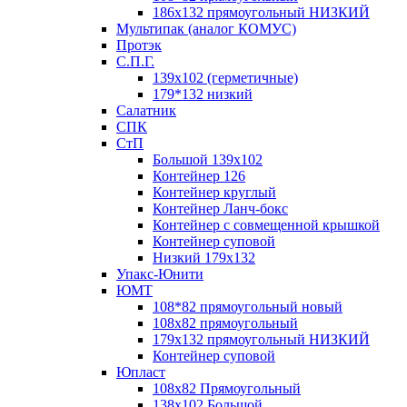
186х132 прямоугольный НИЗКИЙ
Мультипак (аналог КОМУС)
Протэк
С.П.Г.
139х102 (герметичные)
179*132 низкий
Салатник
СПК
СтП
Большой 139х102
Контейнер 126
Контейнер круглый
Контейнер Ланч-бокс
Контейнер с совмещенной крышкой
Контейнер суповой
Низкий 179х132
Упакс-Юнити
ЮМТ
108*82 прямоугольный новый
108х82 прямоугольный
179х132 прямоугольный НИЗКИЙ
Контейнер суповой
Юпласт
108х82 Прямоугольный
138х102 Большой