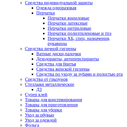
Средства индивидуальной защиты
Одежда одноразовая
Перчатки
Перчатки виниловые
Перчатки латексные
Перчатки нитриловые
Перчатки полиэтиленовые и тпэ
Перчатки ХБ, спец. назначения,
рукавицы
Средства личной гигиены
Ватные диски,палочки
Дезодоранты, антиперспиранты
Средства для бритья
Средства женской гигиены
Средства по уходу за зубами и полостью рта
Средства от грызунов
Стеллажи металлические
Д3
Супер клей
Товары для консервирования
Товары для приготовления
Товары для уборки
Уход за обувью
Уход за одеждой
Фольга