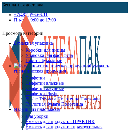
Бесплатная доставка
+7(4812)56-66-11
Пн-пт c 9:00 до 17:00
Просмотр категорий
Бумажная упаковка
Коробки для пиццы
Упаковка для фаст-фуда
Пакеты бумажные
Бумажно-
гигиеническая продукция
Салфетки
Салфетки влажные
Салфетки ажурные
Салфетки Plushe
Plushe Т/бумага Полотенца Платочки
Туалетная бумага Полотенца
Изделия из пластмассы
Для уборки
Ёмкость для продуктов ПРАКТИК
Ёмкость для продуктов прямоугольная