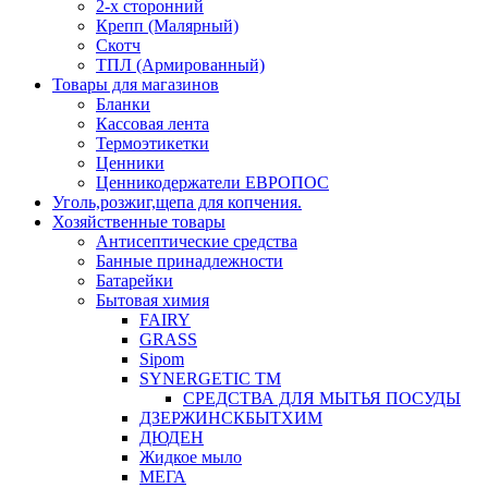
2-х сторонний
Крепп (Малярный)
Скотч
ТПЛ (Армированный)
Товары для магазинов
Бланки
Кассовая лента
Термоэтикетки
Ценники
Ценникодержатели ЕВРОПОС
Уголь,розжиг,щепа для копчения.
Хозяйственные товары
Антисептические средства
Банные принадлежности
Батарейки
Бытовая химия
FAIRY
GRASS
Sipom
SYNERGETIC TM
СРЕДСТВА ДЛЯ МЫТЬЯ ПОСУДЫ
ДЗЕРЖИНСКБЫТХИМ
ДЮДЕН
Жидкое мыло
МЕГА