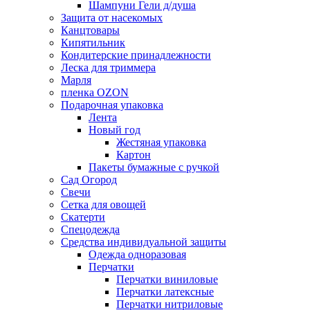
Шампуни Гели д/душа
Защита от насекомых
Канцтовары
Кипятильник
Кондитерские принадлежности
Леска для триммера
Марля
пленка OZON
Подарочная упаковка
Лента
Новый год
Жестяная упаковка
Картон
Пакеты бумажные с ручкой
Сад Огород
Свечи
Сетка для овощей
Скатерти
Спецодежда
Средства индивидуальной защиты
Одежда одноразовая
Перчатки
Перчатки виниловые
Перчатки латексные
Перчатки нитриловые