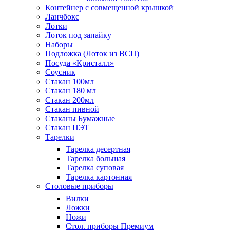
Контейнер с совмещенной крышкой
Ланчбокс
Лотки
Лоток под запайку
Наборы
Подложка (Лоток из ВСП)
Посуда «Кристалл»
Соусник
Стакан 100мл
Стакан 180 мл
Стакан 200мл
Стакан пивной
Стаканы Бумажные
Стакан ПЭТ
Тарелки
Тарелка десертная
Тарелка большая
Тарелка суповая
Тарелка картонная
Столовые приборы
Вилки
Ложки
Ножи
Стол. приборы Премиум