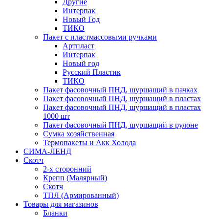
Другие
Интерпак
Новый Год
ТИКО
Пакет с пластмассовыми ручками
Артпласт
Интерпак
Новый год
Русский Пластик
ТИКО
Пакет фасовочный ПНД, шуршащий в пачках
Пакет фасовочный ПНД, шуршащий в пластах
Пакет фасовочный ПНД, шуршащий в пластах
1000 шт
Пакет фасовочный ПНД, шуршащий в рулоне
Сумка хозяйственная
Термопакеты и Акк Холода
СИМА-ЛЕНД
Скотч
2-х сторонний
Крепп (Малярный)
Скотч
ТПЛ (Армированный)
Товары для магазинов
Бланки