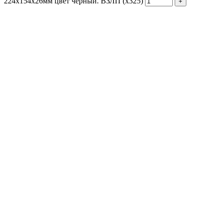
224х154х26мм цвет черный. ВЗЛП (х325)