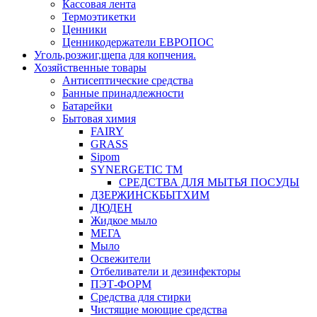
Кассовая лента
Термоэтикетки
Ценники
Ценникодержатели ЕВРОПОС
Уголь,розжиг,щепа для копчения.
Хозяйственные товары
Антисептические средства
Банные принадлежности
Батарейки
Бытовая химия
FAIRY
GRASS
Sipom
SYNERGETIC TM
СРЕДСТВА ДЛЯ МЫТЬЯ ПОСУДЫ
ДЗЕРЖИНСКБЫТХИМ
ДЮДЕН
Жидкое мыло
МЕГА
Мыло
Освежители
Отбеливатели и дезинфекторы
ПЭТ-ФОРМ
Средства для стирки
Чистящие моющие средства