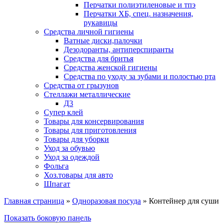
Перчатки полиэтиленовые и тпэ
Перчатки ХБ, спец. назначения,
рукавицы
Средства личной гигиены
Ватные диски,палочки
Дезодоранты, антиперспиранты
Средства для бритья
Средства женской гигиены
Средства по уходу за зубами и полостью рта
Средства от грызунов
Стеллажи металлические
Д3
Супер клей
Товары для консервирования
Товары для приготовления
Товары для уборки
Уход за обувью
Уход за одеждой
Фольга
Хоз.товары для авто
Шпагат
Главная страница
»
Одноразовая посуда
»
Контейнер для суши
Показать боковую панель