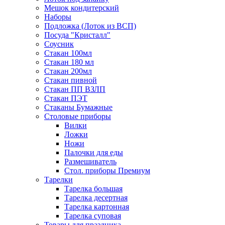
Мешок кондитерский
Наборы
Подложка (Лоток из ВСП)
Посуда "Кристалл"
Соусник
Стакан 100мл
Стакан 180 мл
Стакан 200мл
Стакан пивной
Стакан ПП ВЗЛП
Стакан ПЭТ
Стаканы Бумажные
Столовые приборы
Вилки
Ложки
Ножи
Палочки для еды
Размешиватель
Стол. приборы Премиум
Тарелки
Тарелка большая
Тарелка десертная
Тарелка картонная
Тарелка суповая
Товары для праздника