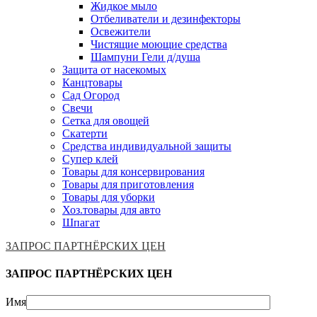
Жидкое мыло
Отбеливатели и дезинфекторы
Освежители
Чистящие моющие средства
Шампуни Гели д/душа
Защита от насекомых
Канцтовары
Сад Огород
Свечи
Сетка для овощей
Скатерти
Средства индивидуальной защиты
Супер клей
Товары для консервирования
Товары для приготовления
Товары для уборки
Хоз.товары для авто
Шпагат
ЗАПРОС ПАРТНЁРСКИХ ЦЕН
ЗАПРОС ПАРТНЁРСКИХ ЦЕН
Имя