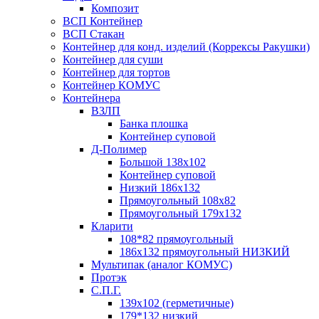
Композит
ВСП Контейнер
ВСП Стакан
Контейнер для конд. изделий (Коррексы Ракушки)
Контейнер для суши
Контейнер для тортов
Контейнер КОМУС
Контейнера
ВЗЛП
Банка плошка
Контейнер суповой
Д-Полимер
Большой 138х102
Контейнер суповой
Низкий 186х132
Прямоугольный 108х82
Прямоугольный 179х132
Кларити
108*82 прямоугольный
186х132 прямоугольный НИЗКИЙ
Мультипак (аналог КОМУС)
Протэк
С.П.Г.
139х102 (герметичные)
179*132 низкий