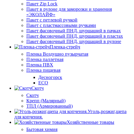
Пакет Zip Lock
Пакет в рулоне для заморозки и хранения
«ЭКОЛАЙФ»
Пакет с петлевой ручкой
Пакет с пластмассовыми ручками
Пакет фасовочный ПНД, шуршащий в пачках
Пакет фасовочный ПНД, шуршащий в пластах
Пакет фасовочный ПНД, шуршащий в рулоне
Пленка-стрейч
Пленка Воздушно пузырчатая
Пленка паллетная
Пленка ПВХ
Пленка пищевая
Десногорск
ECO
Скотч
Скотч
Крепп (Малярный)
ТПЛ (Армированный)
Уголь,розжиг,щепа
для копчения.
Хозяйственные товары
Бытовая химия