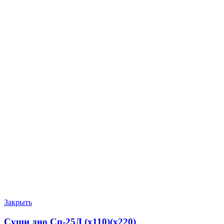
Закрыть
Суши дно Сп-25Д (х110)(х220)