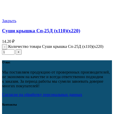
Закрыть
Суши крышка Сп-25Д (х110)(х220)
14.20
₽
Количество товара Суши крышка Сп-25Д (х110)(х220)
О нас
Мы поставляем продукцию от проверенных производителей,
не экономим на качестве и всегда ответственно подходим
к заказам. За период работы мы сумели завоевать доверие
многих покупателей!
Согласие на обработку персональных данных
Контакты