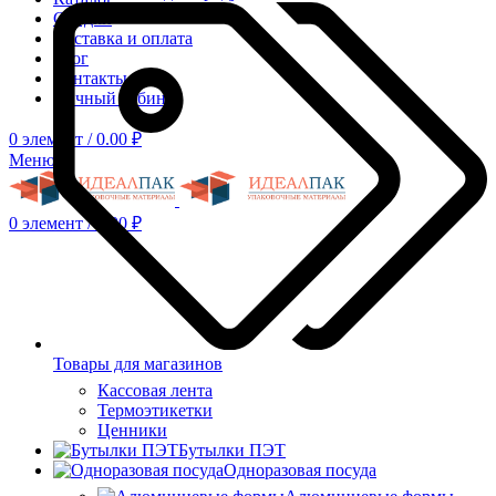
Скидки
Доставка и оплата
Блог
Контакты
Личный кабинет
0
элемент
/
0.00
₽
Меню
0
элемент
/
0.00
₽
Товары для магазинов
Кассовая лента
Термоэтикетки
Ценники
Бутылки ПЭТ
Одноразовая посуда