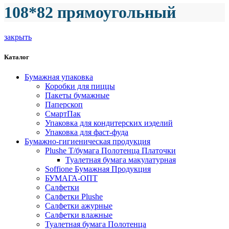
108*82 прямоугольный
закрыть
Каталог
Бумажная упаковка
Коробки для пиццы
Пакеты бумажные
Паперскоп
СмартПак
Упаковка для кондитерских иэделий
Упаковка для фаст-фуда
Бумажно-гигиеническая продукция
Plushe Т/бумага Полотенца Платочки
Туалетная бумага макулатурная
Soffione Бумажная Продукция
БУМАГА-ОПТ
Салфетки
Салфетки Plushe
Салфетки ажурные
Салфетки влажные
Туалетная бумага Полотенца