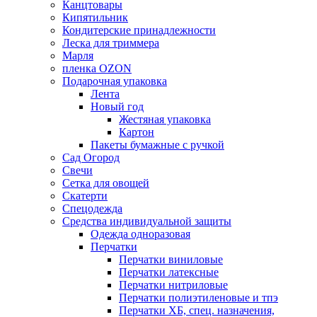
Канцтовары
Кипятильник
Кондитерские принадлежности
Леска для триммера
Марля
пленка OZON
Подарочная упаковка
Лента
Новый год
Жестяная упаковка
Картон
Пакеты бумажные с ручкой
Сад Огород
Свечи
Сетка для овощей
Скатерти
Спецодежда
Средства индивидуальной защиты
Одежда одноразовая
Перчатки
Перчатки виниловые
Перчатки латексные
Перчатки нитриловые
Перчатки полиэтиленовые и тпэ
Перчатки ХБ, спец. назначения,