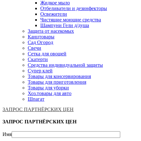
Жидкое мыло
Отбеливатели и дезинфекторы
Освежители
Чистящие моющие средства
Шампуни Гели д/душа
Защита от насекомых
Канцтовары
Сад Огород
Свечи
Сетка для овощей
Скатерти
Средства индивидуальной защиты
Супер клей
Товары для консервирования
Товары для приготовления
Товары для уборки
Хоз.товары для авто
Шпагат
ЗАПРОС ПАРТНЁРСКИХ ЦЕН
ЗАПРОС ПАРТНЁРСКИХ ЦЕН
Имя