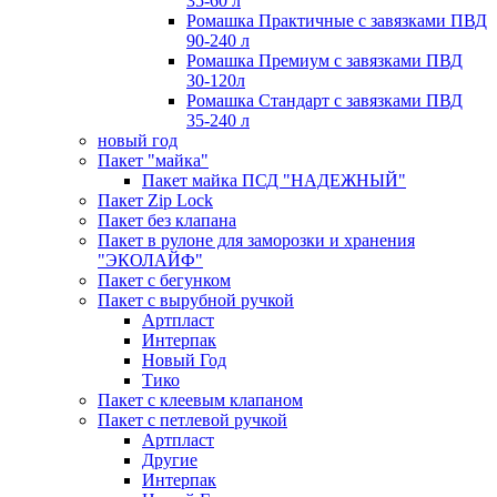
35-60 л
Ромашка Практичные с завязками ПВД
90-240 л
Ромашка Премиум с завязками ПВД
30-120л
Ромашка Стандарт с завязками ПВД
35-240 л
новый год
Пакет "майка"
Пакет майка ПСД "НАДЕЖНЫЙ"
Пакет Zip Lock
Пакет без клапана
Пакет в рулоне для заморозки и хранения
"ЭКОЛАЙФ"
Пакет с бегунком
Пакет с вырубной ручкой
Артпласт
Интерпак
Новый Год
Тико
Пакет с клеевым клапаном
Пакет с петлевой ручкой
Артпласт
Другие
Интерпак