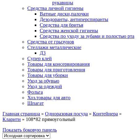
рукавицы
Средства личной гигиены
Ватные диски,палочки
Дезодоранты, антиперспиранты
Средства для бритья
Средства женской гигиены
Средства по уходу за зубами и полостью рта
Средства от грызунов
Стеллажи металлические
Д3
Супер клей
Товары для консервирования
Товары для приготовления
Товары для уборки
Уход за обувью
Уход за одеждой
Фольга
Хоз.товары для авто
Шпагат
Главная страница
»
Одноразовая посуда
»
Контейнера
»
Кларити
»
108*82 прямоугольный
Показать боковую панель