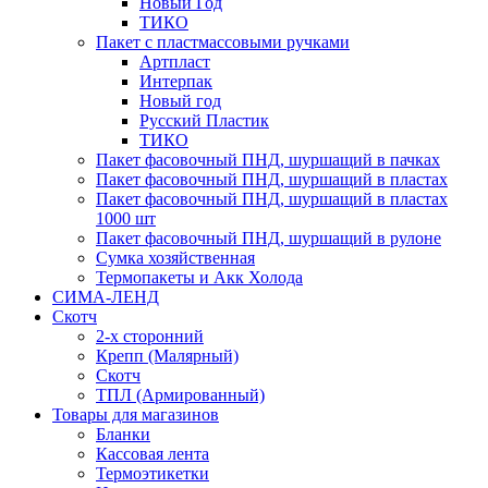
Новый Год
ТИКО
Пакет с пластмассовыми ручками
Артпласт
Интерпак
Новый год
Русский Пластик
ТИКО
Пакет фасовочный ПНД, шуршащий в пачках
Пакет фасовочный ПНД, шуршащий в пластах
Пакет фасовочный ПНД, шуршащий в пластах
1000 шт
Пакет фасовочный ПНД, шуршащий в рулоне
Сумка хозяйственная
Термопакеты и Акк Холода
СИМА-ЛЕНД
Скотч
2-х сторонний
Крепп (Малярный)
Скотч
ТПЛ (Армированный)
Товары для магазинов
Бланки
Кассовая лента
Термоэтикетки