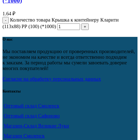
(*1000)
1.64
₽
Количество товара Крышка к контейнеру Кларити
(113х88) РР (100) (*1000)
О нас
Мы поставляем продукцию от проверенных производителей,
не экономим на качестве и всегда ответственно подходим
к заказам. За период работы мы сумели завоевать доверие
многих покупателей!
Согласие на обработку персональных данных
Контакты
Оптовый склад Смоленск
Оптовый склад Сафоново
Магазин-Склад Великие Луки
Магазин Смоленск