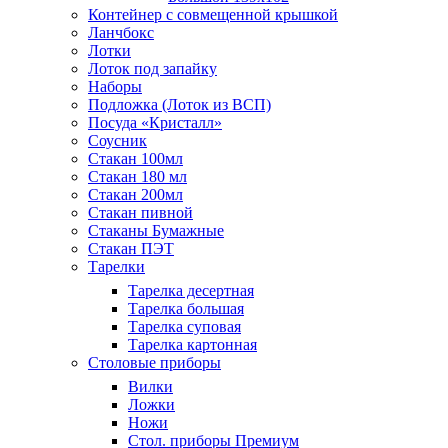
Контейнер с совмещенной крышкой
Ланчбокс
Лотки
Лоток под запайку
Наборы
Подложка (Лоток из ВСП)
Посуда «Кристалл»
Соусник
Стакан 100мл
Стакан 180 мл
Стакан 200мл
Стакан пивной
Стаканы Бумажные
Стакан ПЭТ
Тарелки
Тарелка десертная
Тарелка большая
Тарелка суповая
Тарелка картонная
Столовые приборы
Вилки
Ложки
Ножи
Стол. приборы Премиум