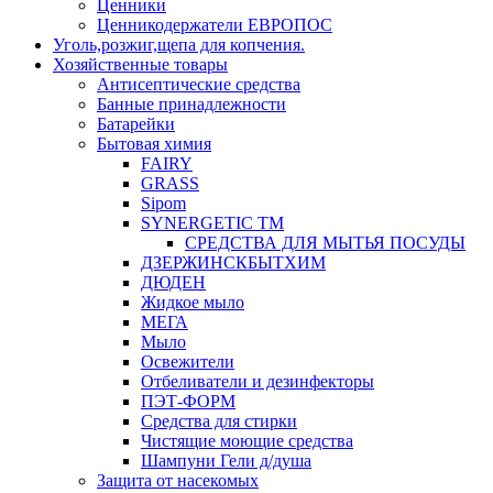
Ценники
Ценникодержатели ЕВРОПОС
Уголь,розжиг,щепа для копчения.
Хозяйственные товары
Антисептические средства
Банные принадлежности
Батарейки
Бытовая химия
FAIRY
GRASS
Sipom
SYNERGETIC TM
СРЕДСТВА ДЛЯ МЫТЬЯ ПОСУДЫ
ДЗЕРЖИНСКБЫТХИМ
ДЮДЕН
Жидкое мыло
МЕГА
Мыло
Освежители
Отбеливатели и дезинфекторы
ПЭТ-ФОРМ
Средства для стирки
Чистящие моющие средства
Шампуни Гели д/душа
Защита от насекомых