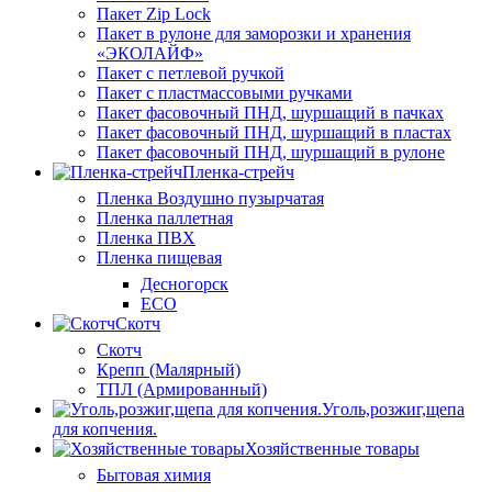
Пакет Zip Lock
Пакет в рулоне для заморозки и хранения
«ЭКОЛАЙФ»
Пакет с петлевой ручкой
Пакет с пластмассовыми ручками
Пакет фасовочный ПНД, шуршащий в пачках
Пакет фасовочный ПНД, шуршащий в пластах
Пакет фасовочный ПНД, шуршащий в рулоне
Пленка-стрейч
Пленка Воздушно пузырчатая
Пленка паллетная
Пленка ПВХ
Пленка пищевая
Десногорск
ECO
Скотч
Скотч
Крепп (Малярный)
ТПЛ (Армированный)
Уголь,розжиг,щепа
для копчения.
Хозяйственные товары
Бытовая химия