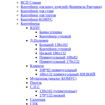
ВСП Стакан
Контейнер для конд. изделий (Коррексы Ракушки)
Контейнер для суши
Контейнер для тортов
Контейнер КОМУС
Контейнера
ВЗЛП
Банка плошка
Контейнер суповой
Д-Полимер
Большой 138х102
Контейнер суповой
Низкий 186х132
Прямоугольный 108х82
Прямоугольный 179х132
Кларити
108*82 прямоугольный
186х132 прямоугольный НИЗКИЙ
Мультипак (аналог КОМУС)
Протэк
С.П.Г.
139х102 (герметичные)
179*132 низкий
Салатник
СПК