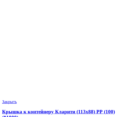
Закрыть
Крышка к контейнеру Кларити (113х88) РР (100)