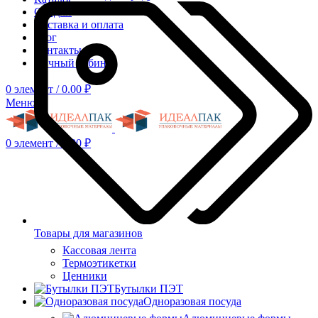
Скидки
Доставка и оплата
Блог
Контакты
Личный кабинет
0
элемент
/
0.00
₽
Меню
0
элемент
/
0.00
₽
Товары для магазинов
Кассовая лента
Термоэтикетки
Ценники
Бутылки ПЭТ
Одноразовая посуда