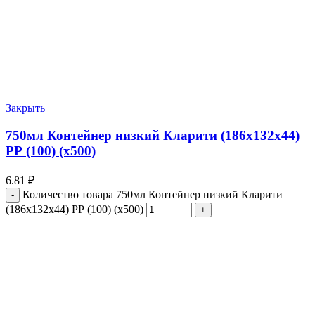
Закрыть
750мл Контейнер низкий Кларити (186х132х44)
РР (100) (х500)
6.81
₽
Количество товара 750мл Контейнер низкий Кларити
(186х132х44) РР (100) (х500)