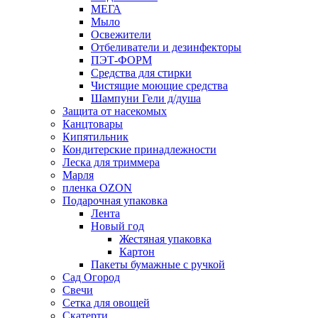
МЕГА
Мыло
Освежители
Отбеливатели и дезинфекторы
ПЭТ-ФОРМ
Средства для стирки
Чистящие моющие средства
Шампуни Гели д/душа
Защита от насекомых
Канцтовары
Кипятильник
Кондитерские принадлежности
Леска для триммера
Марля
пленка OZON
Подарочная упаковка
Лента
Новый год
Жестяная упаковка
Картон
Пакеты бумажные с ручкой
Сад Огород
Свечи
Сетка для овощей
Скатерти