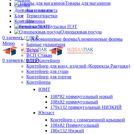
Товары для магазинов
Скидки
Доставка и оплата
Кассовая лента
Блог
Термоэтикетки
Контакты
Ценники
Личный кабинет
Бутылки ПЭТ
Одноразовая посуда
0
элемент
/
0.00
₽
Алюминиевые формы
Меню
Барные украшения
Ведра
ВСП Стакан
0
элемент
/
0.00
₽
ВСП Контейнер
Контейнер для конд. изделий (Коррексы Ракушки)
Контейнер для суши
Контейнер для тортов
Контейнера
ЮМТ
108*82 прямоугольный новый
108х82 прямоугольный
179х132 прямоугольный НИЗКИЙ
Юпласт
Контейнер с совмещенной крышкой
108х82 Прямоугольный
186х132 Низкий