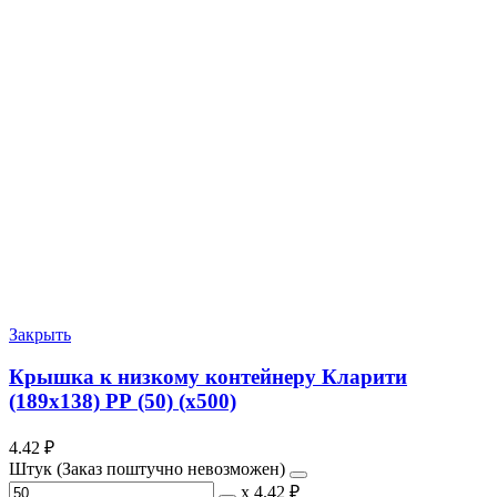
Закрыть
Крышка к низкому контейнеру Кларити
(189х138) РР (50) (х500)
4.42
₽
Штук (Заказ поштучно невозможен)
х
4.42 ₽