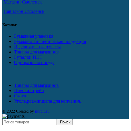
Магазин Смоленск
Павильон Смоленск
Каталог
Бумажная упаковка
Бумажно-гигиеническая продукция
Изделия из пластмассы
Товары для магазинов
Бутылки ПЭТ
Одноразовая посуда
Товары для магазинов
Пленка-стрейч
Скотч
Уголь,розжиг,щепа для копчения.
© 2022 Created by
mobit.ru
Поиск