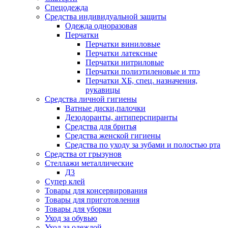
Спецодежда
Средства индивидуальной защиты
Одежда одноразовая
Перчатки
Перчатки виниловые
Перчатки латексные
Перчатки нитриловые
Перчатки полиэтиленовые и тпэ
Перчатки ХБ, спец. назначения,
рукавицы
Средства личной гигиены
Ватные диски,палочки
Дезодоранты, антиперспиранты
Средства для бритья
Средства женской гигиены
Средства по уходу за зубами и полостью рта
Средства от грызунов
Стеллажи металлические
Д3
Супер клей
Товары для консервирования
Товары для приготовления
Товары для уборки
Уход за обувью
Уход за одеждой