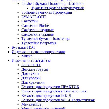
Plushe Т/бумага Полотенца Платочки
Туалетная бумага макулатурная
Soffione Бумажная Продукция
БУМАГА-ОПТ
Салфетки
Салфетки Plushe
Салфетки ажурные
Салфетки влажные
Туалетная бумага Полотенца
Туалетные покрытия
Бутылки ПЭТ
Изделия из нержавеющей стали
Миска
Изделия из пластмассы
Банки ПЭТ
Детские товары
Для кухни
Для уборки
Для хранения
Ёмкость для продуктов ПРАКТИК
Ёмкость для продуктов прямоугольная
Ёмкость для продуктов РОЛЛ
Ёмкость для продуктов ФРЕШ герметичная
Менажница
Миска круглая с крышкой