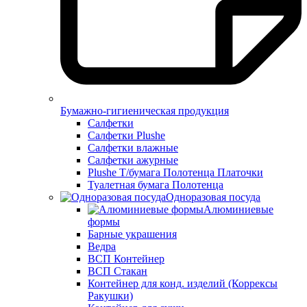
Бумажно-гигиеническая продукция
Салфетки
Салфетки Plushe
Салфетки влажные
Салфетки ажурные
Plushe Т/бумага Полотенца Платочки
Туалетная бумага Полотенца
Одноразовая посуда
Алюминиевые
формы
Барные украшения
Ведра
ВСП Контейнер
ВСП Стакан
Контейнер для конд. изделий (Коррексы
Ракушки)