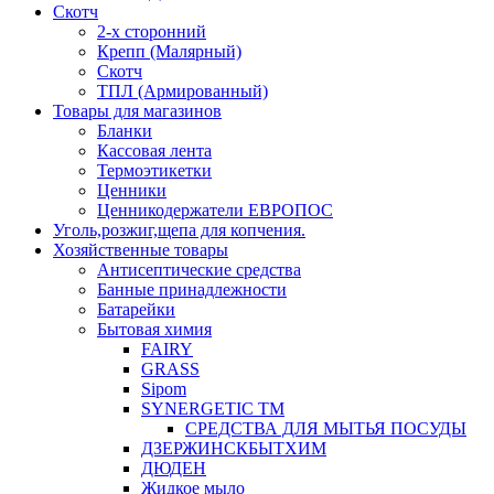
Скотч
2-х сторонний
Крепп (Малярный)
Скотч
ТПЛ (Армированный)
Товары для магазинов
Бланки
Кассовая лента
Термоэтикетки
Ценники
Ценникодержатели ЕВРОПОС
Уголь,розжиг,щепа для копчения.
Хозяйственные товары
Антисептические средства
Банные принадлежности
Батарейки
Бытовая химия
FAIRY
GRASS
Sipom
SYNERGETIC TM
СРЕДСТВА ДЛЯ МЫТЬЯ ПОСУДЫ
ДЗЕРЖИНСКБЫТХИМ
ДЮДЕН
Жидкое мыло