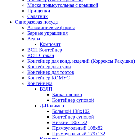
Миска прямоугольная с крышкой
Прищепки
Салатник
Одноразовая посуда
Алюминиевые формы
Барные украшения
Ведра
Композит
ВСП Контейнер
ВСП Стакан
Контейнер для конд. изделий (Коррексы Ракушки)
Контейнер для суши
Контейнер для тортов
Контейнер КОМУС
Контейнера
ВЗЛП
Банка плошка
Контейнер суповой
Д-Полимер
Большой 138х102
Контейнер суповой
Низкий 186х132
Прямоугольный 108х82
Прямоугольный 179х132