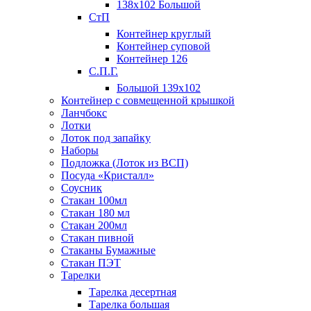
138х102 Большой
СтП
Контейнер круглый
Контейнер суповой
Контейнер 126
С.П.Г.
Большой 139х102
Контейнер с совмещенной крышкой
Ланчбокс
Лотки
Лоток под запайку
Наборы
Подложка (Лоток из ВСП)
Посуда «Кристалл»
Соусник
Стакан 100мл
Стакан 180 мл
Стакан 200мл
Стакан пивной
Стаканы Бумажные
Стакан ПЭТ
Тарелки
Тарелка десертная
Тарелка большая