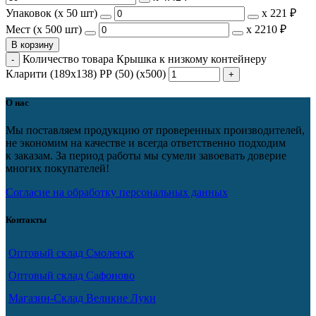
Упаковок (x 50 шт)
х
221 ₽
Мест (x 500 шт)
х
2210 ₽
В корзину
Количество товара Крышка к низкому контейнеру
Кларити (189х138) РР (50) (х500)
О нас
Мы поставляем продукцию от проверенных производителей,
не экономим на качестве и всегда ответственно подходим
к заказам. За период работы мы сумели завоевать доверие
многих покупателей!
Согласие на обработку персональных данных
Контакты
Оптовый склад Смоленск
Оптовый склад Сафоново
Магазин-Склад Великие Луки