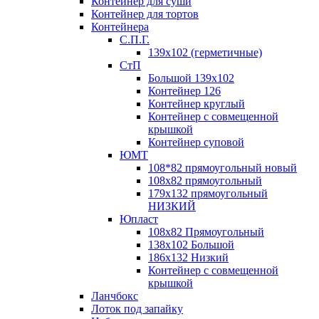
Контейнер для суши
Контейнер для тортов
Контейнера
С.П.Г.
139х102 (герметичные)
СтП
Большой 139х102
Контейнер 126
Контейнер круглый
Контейнер с совмещенной
крышкой
Контейнер суповой
ЮМТ
108*82 прямоугольный новый
108х82 прямоугольный
179х132 прямоугольный
НИЗКИЙ
Юпласт
108х82 Прямоугольный
138х102 Большой
186х132 Низкий
Контейнер с совмещенной
крышкой
Ланчбокс
Лоток под запайку