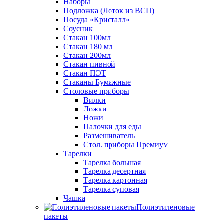
Наборы
Подложка (Лоток из ВСП)
Посуда «Кристалл»
Соусник
Стакан 100мл
Стакан 180 мл
Стакан 200мл
Стакан пивной
Стакан ПЭТ
Стаканы Бумажные
Столовые приборы
Вилки
Ложки
Ножи
Палочки для еды
Размешиватель
Стол. приборы Премиум
Тарелки
Тарелка большая
Тарелка десертная
Тарелка картонная
Тарелка суповая
Чашка
Полиэтиленовые
пакеты