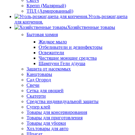
Скотч
Крепп (Малярный)
ТПЛ (Армированный)
Уголь,розжиг,щепа
для копчения.
Хозяйственные товары
Бытовая химия
Жидкое мыло
Отбеливатели и дезинфекторы
Освежители
Чистящие моющие средства
Шампуни Гели д/душа
Защита от насекомых
Канцтовары
Сад Огород
Свечи
Сетка для овощей
Скатерти
Средства индивидуальной защиты
Супер клей
Товары для консервирования
Товары для приготовления
Товары для уборки
Хоз.товары для авто
Шпагат