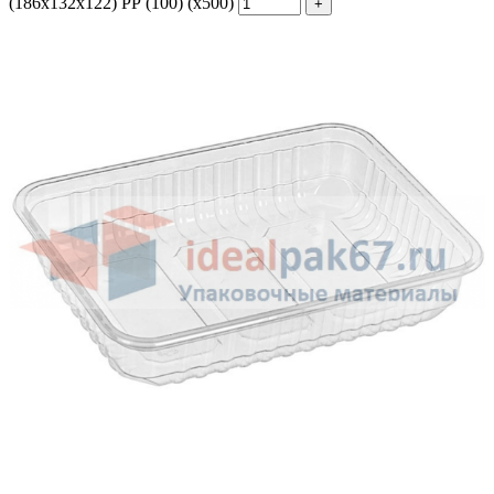
(186х132х122) РР (100) (х500)