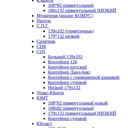
Кларити
108*82 прямоугольный
186х132 прямоугольный НИЗКИЙ
Мультипак (аналог КОМУС)
Протэк
С.П.Г.
139х102 (герметичные)
179*132 низкий
Салатник
СПК
СтП
Большой 139х102
Контейнер 126
Контейнер круглый
Контейнер Ланч-бокс
Контейнер с совмещенной крышкой
Контейнер суповой
Низкий 179х132
Упакс-Юнити
ЮМТ
108*82 прямоугольный новый
108х82 прямоугольный
179х132 прямоугольный НИЗКИЙ
Контейнер суповой
Юпласт