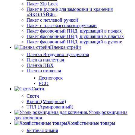
Пакет Zip Lock
Пакет в рулоне для заморозки и хранения
«ЭКОЛАЙФ»
Пакет с петлевой ручкой
Пакет с пластмассовыми ручками
Пакет фасовочный ПНД, шуршащий в пачках
Пакет фасовочный ПНД, шуршащий в пластах
Пакет фасовочный ПНД, шуршащий в рулоне
Пленка-стрейч
Пленка Воздушно пузырчатая
Пленка паллетная
Пленка ПВХ
Пленка пищевая
Десногорск
ECO
Скотч
Скотч
Крепп (Малярный)
ТПЛ (Армированный)
Уголь,розжиг,щепа
для копчения.
Хозяйственные товары
Бытовая химия