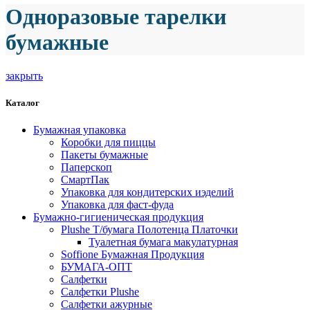
Одноразовые тарелки
бумажные
закрыть
Каталог
Бумажная упаковка
Коробки для пиццы
Пакеты бумажные
Паперскоп
СмартПак
Упаковка для кондитерских иэделий
Упаковка для фаст-фуда
Бумажно-гигиеническая продукция
Plushe Т/бумага Полотенца Платочки
Туалетная бумага макулатурная
Soffione Бумажная Продукция
БУМАГА-ОПТ
Салфетки
Салфетки Plushe
Салфетки ажурные