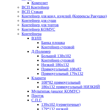
Композит
ВСП Контейнер
ВСП Стакан
Контейнер для конд. изделий (Коррексы Ракушки)
Контейнер для суши
Контейнер для тортов
Контейнер КОМУС
Контейнера
ВЗЛП
Банка плошка
Контейнер суповой
Д-Полимер
Большой 138х102
Контейнер суповой
Низкий 186х132
Прямоугольный 108х82
Прямоугольный 179х132
Кларити
108*82 прямоугольный
186х132 прямоугольный НИЗКИЙ
Мультипак (аналог КОМУС)
Протэк
С.П.Г.
139х102 (герметичные)
179*132 низкий