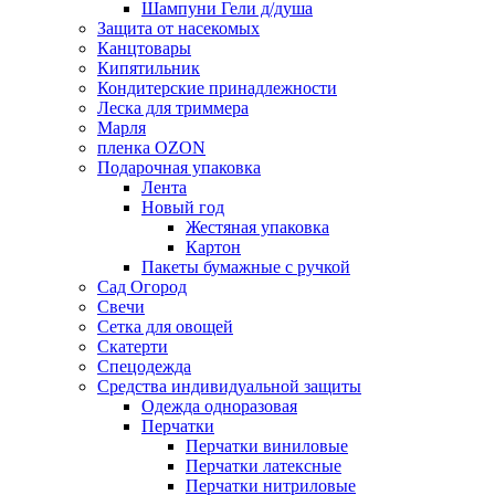
Шампуни Гели д/душа
Защита от насекомых
Канцтовары
Кипятильник
Кондитерские принадлежности
Леска для триммера
Марля
пленка OZON
Подарочная упаковка
Лента
Новый год
Жестяная упаковка
Картон
Пакеты бумажные с ручкой
Сад Огород
Свечи
Сетка для овощей
Скатерти
Спецодежда
Средства индивидуальной защиты
Одежда одноразовая
Перчатки
Перчатки виниловые
Перчатки латексные
Перчатки нитриловые