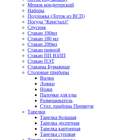
Мешок кондитерский
Наборы
Подложка (Лоток из ВСП)
Посуда "Кристалл"
Соусник
Стакан 100мл
Стакан 180 мл
Стакан 200мл
Стакан пивной
Стакан ПП ВЗЛП
Стакан ПЭТ
Стаканы Бумажные
Столовые приборы
Вилки
Ложки
Ножи
Палочки для еды
Размешиватель
Стол. приборы Премиум
Тарелки
Тарелка большая
Тарелка десертная
Тарелка картонная
Тарелка суповая
Товары для праздника