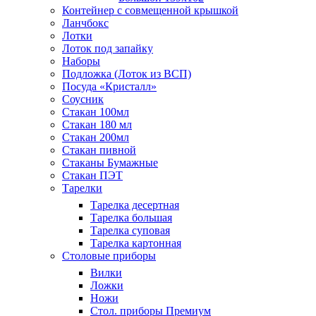
Контейнер с совмещенной крышкой
Ланчбокс
Лотки
Лоток под запайку
Наборы
Подложка (Лоток из ВСП)
Посуда «Кристалл»
Соусник
Стакан 100мл
Стакан 180 мл
Стакан 200мл
Стакан пивной
Стаканы Бумажные
Стакан ПЭТ
Тарелки
Тарелка десертная
Тарелка большая
Тарелка суповая
Тарелка картонная
Столовые приборы
Вилки
Ложки
Ножи
Стол. приборы Премиум