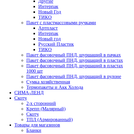
Другие
Интерпак
Новый Год
ТИКО
Пакет с пластмассовыми ручками
Артпласт
Интерпак
Новый год
Русский Пластик
ТИКО
Пакет фасовочный ПНД, шуршащий в пачках
Пакет фасовочный ПНД, шуршащий в пластах
Пакет фасовочный ПНД, шуршащий в пластах
1000 шт
Пакет фасовочный ПНД, шуршащий в рулоне
Сумка хозяйственная
Термопакеты и Акк Холода
СИМА-ЛЕНД
Скотч
2-х сторонний
Крепп (Малярный)
Скотч
ТПЛ (Армированный)
Товары для магазинов
Бланки