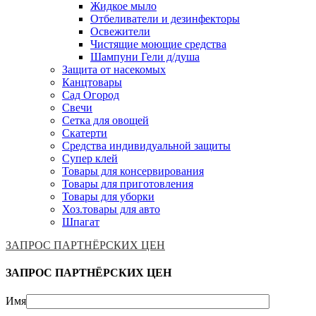
Жидкое мыло
Отбеливатели и дезинфекторы
Освежители
Чистящие моющие средства
Шампуни Гели д/душа
Защита от насекомых
Канцтовары
Сад Огород
Свечи
Сетка для овощей
Скатерти
Средства индивидуальной защиты
Супер клей
Товары для консервирования
Товары для приготовления
Товары для уборки
Хоз.товары для авто
Шпагат
ЗАПРОС ПАРТНЁРСКИХ ЦЕН
ЗАПРОС ПАРТНЁРСКИХ ЦЕН
Имя