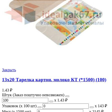
Закрыть
13х20 Тарелка картон. молоко КТ (*1500) (100)
1.43
₽
Штук (Заказ поштучно невозможен)
х
1.43 ₽
Упаковок (x 100 шт)
х
143 ₽
Мест (x 1500 шт)
х
2145 ₽