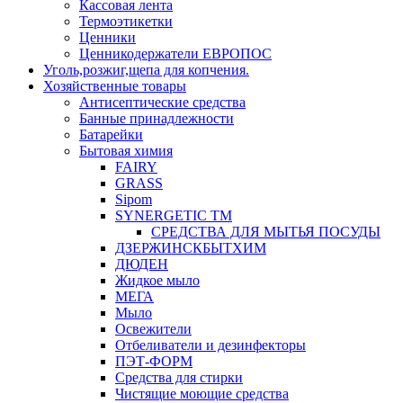
Кассовая лента
Термоэтикетки
Ценники
Ценникодержатели ЕВРОПОС
Уголь,розжиг,щепа для копчения.
Хозяйственные товары
Антисептические средства
Банные принадлежности
Батарейки
Бытовая химия
FAIRY
GRASS
Sipom
SYNERGETIC TM
СРЕДСТВА ДЛЯ МЫТЬЯ ПОСУДЫ
ДЗЕРЖИНСКБЫТХИМ
ДЮДЕН
Жидкое мыло
МЕГА
Мыло
Освежители
Отбеливатели и дезинфекторы
ПЭТ-ФОРМ
Средства для стирки
Чистящие моющие средства