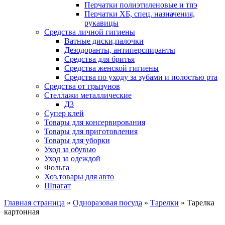
Перчатки полиэтиленовые и тпэ
Перчатки ХБ, спец. назначения,
рукавицы
Средства личной гигиены
Ватные диски,палочки
Дезодоранты, антиперспиранты
Средства для бритья
Средства женской гигиены
Средства по уходу за зубами и полостью рта
Средства от грызунов
Стеллажи металлические
Д3
Супер клей
Товары для консервирования
Товары для приготовления
Товары для уборки
Уход за обувью
Уход за одеждой
Фольга
Хоз.товары для авто
Шпагат
Главная страница
»
Одноразовая посуда
»
Тарелки
»
Тарелка
картонная