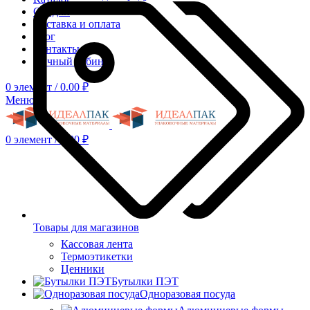
Скидки
Доставка и оплата
Блог
Контакты
Личный кабинет
0
элемент
/
0.00
₽
Меню
0
элемент
/
0.00
₽
Товары для магазинов
Кассовая лента
Термоэтикетки
Ценники
Бутылки ПЭТ
Одноразовая посуда