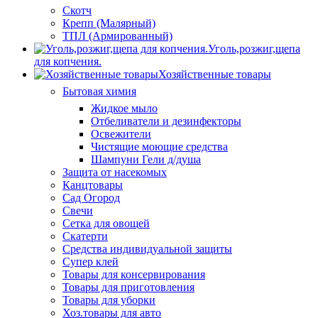
Скотч
Крепп (Малярный)
ТПЛ (Армированный)
Уголь,розжиг,щепа
для копчения.
Хозяйственные товары
Бытовая химия
Жидкое мыло
Отбеливатели и дезинфекторы
Освежители
Чистящие моющие средства
Шампуни Гели д/душа
Защита от насекомых
Канцтовары
Сад Огород
Свечи
Сетка для овощей
Скатерти
Средства индивидуальной защиты
Супер клей
Товары для консервирования
Товары для приготовления
Товары для уборки
Хоз.товары для авто