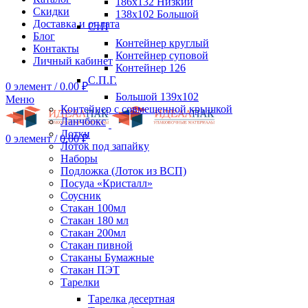
186х132 Низкий
Скидки
138х102 Большой
Доставка и оплата
СтП
Блог
Контейнер круглый
Контакты
Контейнер суповой
Личный кабинет
Контейнер 126
С.П.Г.
0
элемент
/
0.00
₽
Большой 139х102
Меню
Контейнер с совмещенной крышкой
Ланчбокс
Лотки
0
элемент
/
0.00
₽
Лоток под запайку
Наборы
Подложка (Лоток из ВСП)
Посуда «Кристалл»
Соусник
Стакан 100мл
Стакан 180 мл
Стакан 200мл
Стакан пивной
Стаканы Бумажные
Стакан ПЭТ
Тарелки
Тарелка десертная