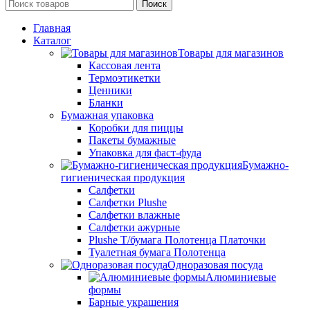
Поиск
Главная
Каталог
Товары для магазинов
Кассовая лента
Термоэтикетки
Ценники
Бланки
Бумажная упаковка
Коробки для пиццы
Пакеты бумажные
Упаковка для фаст-фуда
Бумажно-
гигиеническая продукция
Салфетки
Салфетки Plushe
Салфетки влажные
Салфетки ажурные
Plushe Т/бумага Полотенца Платочки
Туалетная бумага Полотенца
Одноразовая посуда
Алюминиевые
формы
Барные украшения