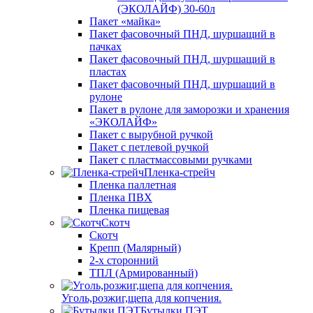
(ЭКОЛАЙФ) 30-60л
Пакет «майка»
Пакет фасовочный ПНД, шуршащий в
пачках
Пакет фасовочный ПНД, шуршащий в
пластах
Пакет фасовочный ПНД, шуршащий в
рулоне
Пакет в рулоне для заморозки и хранения
«ЭКОЛАЙФ»
Пакет с вырубной ручкой
Пакет с петлевой ручкой
Пакет с пластмассовыми ручками
Пленка-стрейч
Пленка паллетная
Пленка ПВХ
Пленка пищевая
Скотч
Скотч
Крепп (Малярный)
2-х сторонний
ТПЛ (Армированный)
Уголь,розжиг,щепа для копчения.
Бутылки ПЭТ