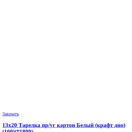
Закрыть
13х20 Тарелка пр/уг картон Белый (крафт дно)
(100)(*1800)