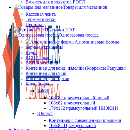
Ёмкость для продуктов РОЛЛ
Товары для магазинов
Кассовая лента
Термоэтикетки
Ценники
Бутылки ПЭТ
Одноразовая посуда
Алюминиевые формы
Барные украшения
Ведра
ВСП Стакан
ВСП Контейнер
Контейнер для конд. изделий (Коррексы Ракушки)
Контейнер для суши
Контейнер для тортов
Контейнера
ЮМТ
108*82 прямоугольный новый
108х82 прямоугольный
179х132 прямоугольный НИЗКИЙ
Юпласт
Контейнер с совмещенной крышкой
108х82 Прямоугольный
Каталог