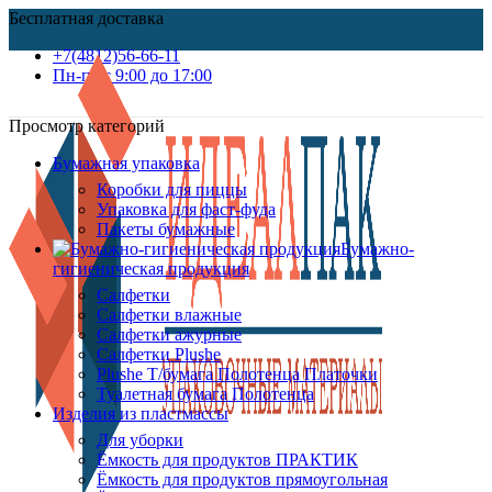
Бесплатная доставка
+7(4812)56-66-11
Пн-пт c 9:00 до 17:00
Просмотр категорий
Бумажная упаковка
Коробки для пиццы
Упаковка для фаст-фуда
Пакеты бумажные
Бумажно-
гигиеническая продукция
Салфетки
Салфетки влажные
Салфетки ажурные
Салфетки Plushe
Plushe Т/бумага Полотенца Платочки
Туалетная бумага Полотенца
Изделия из пластмассы
Для уборки
Ёмкость для продуктов ПРАКТИК
Ёмкость для продуктов прямоугольная