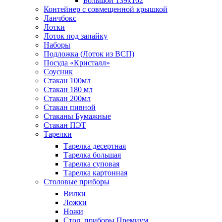
Большой 139х102
Контейнер с совмещенной крышкой
Ланчбокс
Лотки
Лоток под запайку
Наборы
Подложка (Лоток из ВСП)
Посуда «Кристалл»
Соусник
Стакан 100мл
Стакан 180 мл
Стакан 200мл
Стакан пивной
Стаканы Бумажные
Стакан ПЭТ
Тарелки
Тарелка десертная
Тарелка большая
Тарелка суповая
Тарелка картонная
Столовые приборы
Вилки
Ложки
Ножи
Стол. приборы Премиум