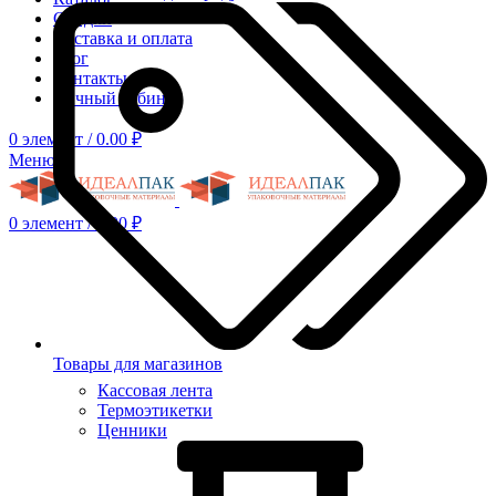
Скидки
Доставка и оплата
Блог
Контакты
Личный кабинет
0
элемент
/
0.00
₽
Меню
0
элемент
/
0.00
₽
Товары для магазинов
Кассовая лента
Термоэтикетки
Ценники