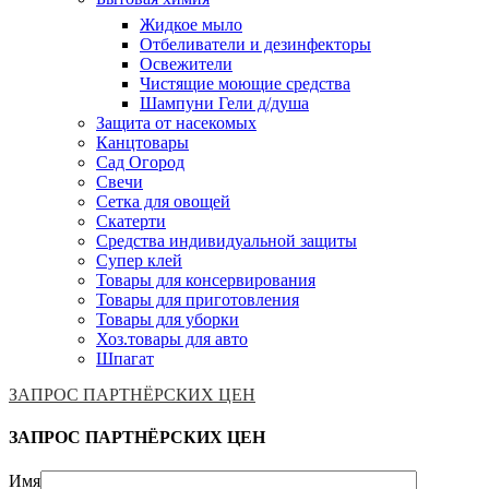
Жидкое мыло
Отбеливатели и дезинфекторы
Освежители
Чистящие моющие средства
Шампуни Гели д/душа
Защита от насекомых
Канцтовары
Сад Огород
Свечи
Сетка для овощей
Скатерти
Средства индивидуальной защиты
Супер клей
Товары для консервирования
Товары для приготовления
Товары для уборки
Хоз.товары для авто
Шпагат
ЗАПРОС ПАРТНЁРСКИХ ЦЕН
ЗАПРОС ПАРТНЁРСКИХ ЦЕН
Имя