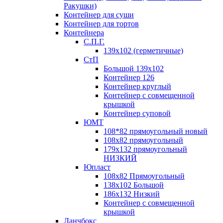
Ракушки)
Контейнер для суши
Контейнер для тортов
Контейнера
С.П.Г.
139х102 (герметичные)
СтП
Большой 139х102
Контейнер 126
Контейнер круглый
Контейнер с совмещенной
крышкой
Контейнер суповой
ЮМТ
108*82 прямоугольный новый
108х82 прямоугольный
179х132 прямоугольный
НИЗКИЙ
Юпласт
108х82 Прямоугольный
138х102 Большой
186х132 Низкий
Контейнер с совмещенной
крышкой
Ланчбокс