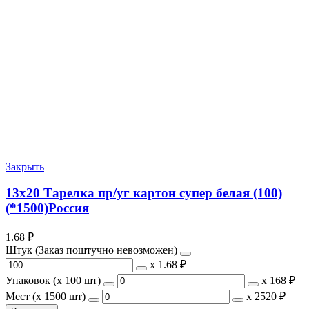
Закрыть
13х20 Тарелка пр/уг картон супер белая (100)
(*1500)Россия
1.68
₽
Штук (Заказ поштучно невозможен)
х
1.68 ₽
Упаковок (x 100 шт)
х
168 ₽
Мест (x 1500 шт)
х
2520 ₽