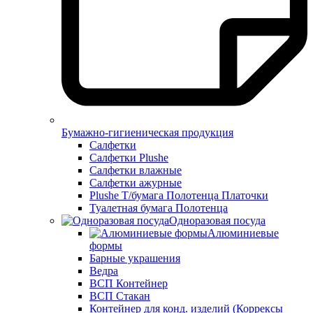
Бумажно-гигиеническая продукция
Салфетки
Салфетки Plushe
Салфетки влажные
Салфетки ажурные
Plushe Т/бумага Полотенца Платочки
Туалетная бумага Полотенца
Одноразовая посуда
Алюминиевые
формы
Барные украшения
Ведра
ВСП Контейнер
ВСП Стакан
Контейнер для конд. изделий (Коррексы