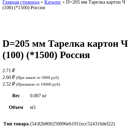
Главная страница
»
Каталог
»
D=205 мм Тарелка картон Ч
(100) (*1500) Россия
Нажмите, чтобы увеличить
D=205 мм Тарелка картон Ч
(100) (*1500) Россия
2.71
₽
2.60
₽
(При заказе от 5000 руб)
2.52
₽
(Призаказе от 10000 руб)
Вес
0.007 кг
Объем
м3
Тип товара
(54:82b800259096eb1911ecc524316def22)