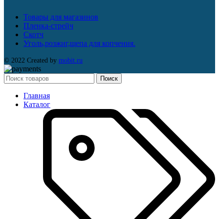
Товары для магазинов
Пленка-стрейч
Скотч
Уголь,розжиг,щепа для копчения.
© 2022 Created by
mobit.ru
Поиск
Главная
Каталог