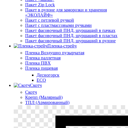
Пакет Zip Lock
Пакет в рулоне для заморозки и хранения
«ЭКОЛАЙФ»
Пакет с петлевой ручкой
Пакет с пластмассовыми ручками
Пакет фасовочный ПНД, шуршащий в пачках
Пакет фасовочный ПНД, шуршащий в пластах
Пакет фасовочный ПНД, шуршащий в рулоне
Пленка-стрейч
Пленка Воздушно пузырчатая
Пленка паллетная
Пленка ПВХ
Пленка пищевая
Десногорск
ECO
Скотч
Скотч
Крепп (Малярный)
ТПЛ (Армированный)