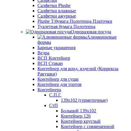
Салфетки
Салфетки Plushe
Салфетки влажные
Салфетки ажурные
Plushe Т/бумага Полотенца Платочки
Туалетная бумага Полотенца
Одноразовая посуда
Алюминиевые
формы
Барные украшения
Ведра
ВСП Контейнер
ВСП Стакан
Контейнер для конд. изделий (Коррексы
Ракушки)
Контейнер для суши
Контейнер для тортов
Контейнера
С.П.Г.
139х102 (герметичные)
СтП
Большой 139х102
Контейнер 126
Контейнер круглый
Контейнер с совмещенной