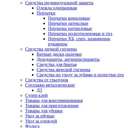
Средства индивидуальной защиты
Одежда одноразовая
Перчатки
Перчатки виниловые
Перчатки латексные
Перчатки нитриловые
Перчатки полиэтиленовые и тпэ
Перчатки ХБ, спец. назначения,
рукавицы
Средства личной гигиены
Ватные диски,палочки
Дезодоранты, антиперспиранты
Средства для бритья
Средства женской гигиены
Средства по уходу за зубами и полостью рта
Средства от грызунов
Стеллажи металлические
Д3
Супер клей
Товары для консервирования
Товары для приготовления
Товары для уборки
Уход за обувью
Уход за одеждой
Фольга