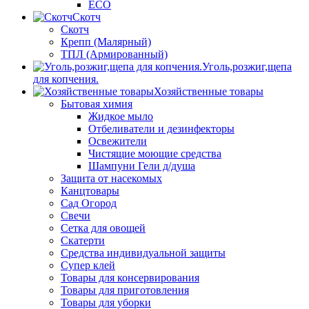
ECO
Скотч
Скотч
Крепп (Малярный)
ТПЛ (Армированный)
Уголь,розжиг,щепа
для копчения.
Хозяйственные товары
Бытовая химия
Жидкое мыло
Отбеливатели и дезинфекторы
Освежители
Чистящие моющие средства
Шампуни Гели д/душа
Защита от насекомых
Канцтовары
Сад Огород
Свечи
Сетка для овощей
Скатерти
Средства индивидуальной защиты
Супер клей
Товары для консервирования
Товары для приготовления
Товары для уборки