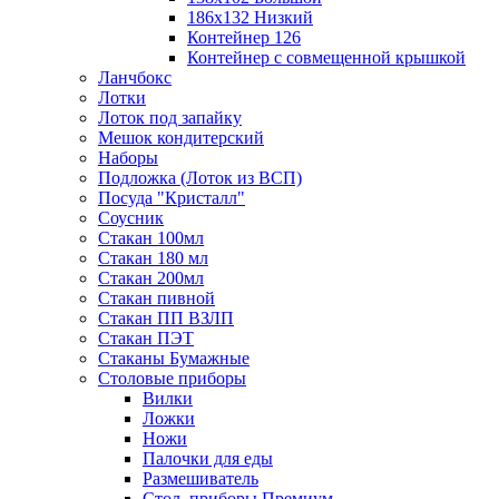
186х132 Низкий
Контейнер 126
Контейнер с совмещенной крышкой
Ланчбокс
Лотки
Лоток под запайку
Мешок кондитерский
Наборы
Подложка (Лоток из ВСП)
Посуда "Кристалл"
Соусник
Стакан 100мл
Стакан 180 мл
Стакан 200мл
Стакан пивной
Стакан ПП ВЗЛП
Стакан ПЭТ
Стаканы Бумажные
Столовые приборы
Вилки
Ложки
Ножи
Палочки для еды
Размешиватель
Стол. приборы Премиум