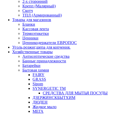
2-х сторонний
Крепп (Малярный)
Скотч
ТПЛ (Армированный)
Товары для магазинов
Бланки
Кассовая лента
Термоэтикетки
Ценники
Ценникодержатели ЕВРОПОС
Уголь,розжиг,щепа для копчения.
Хозяйственные товары
Антисептические средства
Банные принадлежности
Батарейки
Бытовая химия
FAIRY
GRASS
Sipom
SYNERGETIC TM
СРЕДСТВА ДЛЯ МЫТЬЯ ПОСУДЫ
ДЗЕРЖИНСКБЫТХИМ
ДЮДЕН
Жидкое мыло
МЕГА