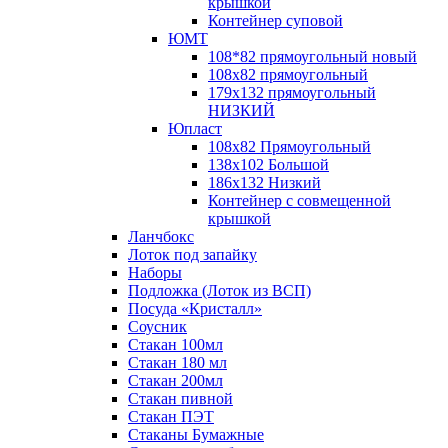
крышкой
Контейнер суповой
ЮМТ
108*82 прямоугольный новый
108х82 прямоугольный
179х132 прямоугольный
НИЗКИЙ
Юпласт
108х82 Прямоугольный
138х102 Большой
186х132 Низкий
Контейнер с совмещенной
крышкой
Ланчбокс
Лоток под запайку
Наборы
Подложка (Лоток из ВСП)
Посуда «Кристалл»
Соусник
Стакан 100мл
Стакан 180 мл
Стакан 200мл
Стакан пивной
Стакан ПЭТ
Стаканы Бумажные