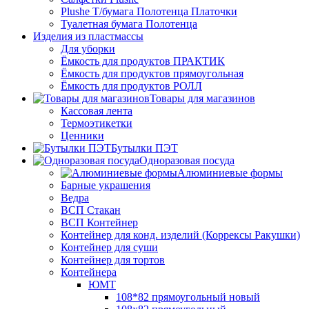
Plushe Т/бумага Полотенца Платочки
Туалетная бумага Полотенца
Изделия из пластмассы
Для уборки
Ёмкость для продуктов ПРАКТИК
Ёмкость для продуктов прямоугольная
Ёмкость для продуктов РОЛЛ
Товары для магазинов
Кассовая лента
Термоэтикетки
Ценники
Бутылки ПЭТ
Одноразовая посуда
Алюминиевые формы
Барные украшения
Ведра
ВСП Стакан
ВСП Контейнер
Контейнер для конд. изделий (Коррексы Ракушки)
Контейнер для суши
Контейнер для тортов
Контейнера
ЮМТ
108*82 прямоугольный новый