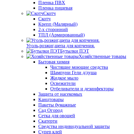
Пленка ПВХ
Пленка пищевая
Скотч
Скотч
Крепп (Малярный)
2-х сторонний
ТПЛ (Армированный)
Уголь,розжиг,щепа для копчения.
Бутылки ПЭТ
Хозяйственные товары
Бытовая химия
Чистящие моющие средства
Шампуни Гели д/душа
Жидкое мыло
Освежители
Отбеливатели и дезинфекторы
Защита от насекомых
Канцтовары
Пакеты бумажные
Сад Огород
Сетка для овощей
Скатерти
Средства индивидуальной защиты
Супер клей