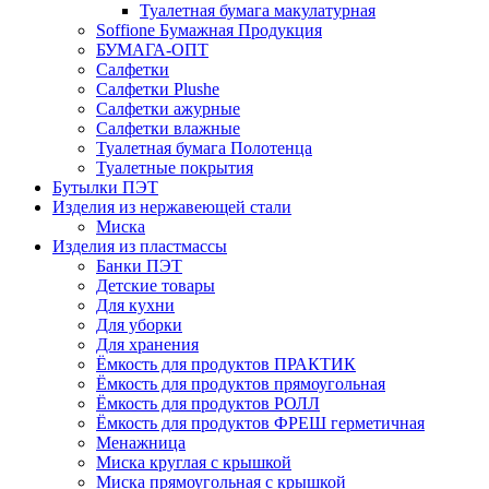
Туалетная бумага макулатурная
Soffione Бумажная Продукция
БУМАГА-ОПТ
Салфетки
Салфетки Plushe
Салфетки ажурные
Салфетки влажные
Туалетная бумага Полотенца
Туалетные покрытия
Бутылки ПЭТ
Изделия из нержавеющей стали
Миска
Изделия из пластмассы
Банки ПЭТ
Детские товары
Для кухни
Для уборки
Для хранения
Ёмкость для продуктов ПРАКТИК
Ёмкость для продуктов прямоугольная
Ёмкость для продуктов РОЛЛ
Ёмкость для продуктов ФРЕШ герметичная
Менажница
Миска круглая с крышкой
Миска прямоугольная с крышкой