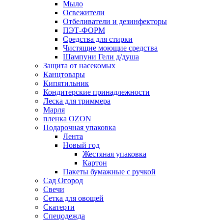
Мыло
Освежители
Отбеливатели и дезинфекторы
ПЭТ-ФОРМ
Средства для стирки
Чистящие моющие средства
Шампуни Гели д/душа
Защита от насекомых
Канцтовары
Кипятильник
Кондитерские принадлежности
Леска для триммера
Марля
пленка OZON
Подарочная упаковка
Лента
Новый год
Жестяная упаковка
Картон
Пакеты бумажные с ручкой
Сад Огород
Свечи
Сетка для овощей
Скатерти
Спецодежда