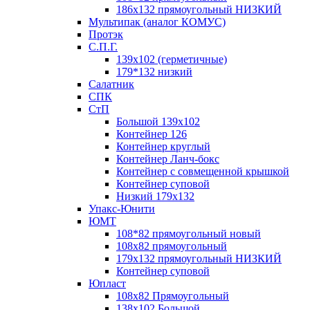
186х132 прямоугольный НИЗКИЙ
Мультипак (аналог КОМУС)
Протэк
С.П.Г.
139х102 (герметичные)
179*132 низкий
Салатник
СПК
СтП
Большой 139х102
Контейнер 126
Контейнер круглый
Контейнер Ланч-бокс
Контейнер с совмещенной крышкой
Контейнер суповой
Низкий 179х132
Упакс-Юнити
ЮМТ
108*82 прямоугольный новый
108х82 прямоугольный
179х132 прямоугольный НИЗКИЙ
Контейнер суповой
Юпласт
108х82 Прямоугольный
138х102 Большой