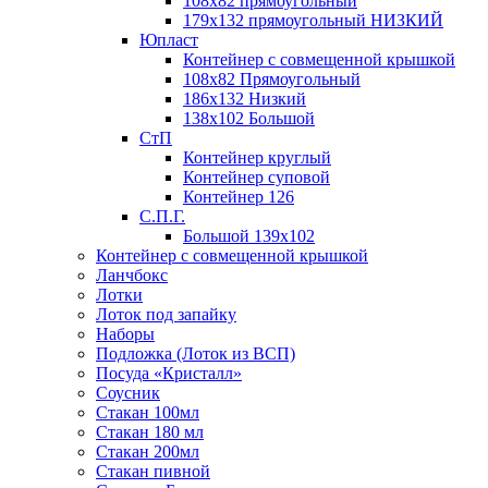
108х82 прямоугольный
179х132 прямоугольный НИЗКИЙ
Юпласт
Контейнер с совмещенной крышкой
108х82 Прямоугольный
186х132 Низкий
138х102 Большой
СтП
Контейнер круглый
Контейнер суповой
Контейнер 126
С.П.Г.
Большой 139х102
Контейнер с совмещенной крышкой
Ланчбокс
Лотки
Лоток под запайку
Наборы
Подложка (Лоток из ВСП)
Посуда «Кристалл»
Соусник
Стакан 100мл
Стакан 180 мл
Стакан 200мл
Стакан пивной