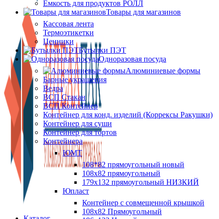
Ёмкость для продуктов РОЛЛ
Товары для магазинов
Кассовая лента
Термоэтикетки
Ценники
Бутылки ПЭТ
Одноразовая посуда
Алюминиевые формы
Барные украшения
Ведра
ВСП Стакан
ВСП Контейнер
Контейнер для конд. изделий (Коррексы Ракушки)
Контейнер для суши
Контейнер для тортов
Контейнера
ЮМТ
108*82 прямоугольный новый
108х82 прямоугольный
179х132 прямоугольный НИЗКИЙ
Юпласт
Контейнер с совмещенной крышкой
108х82 Прямоугольный
Каталог