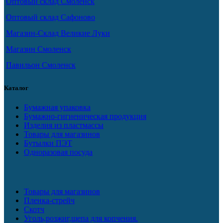
Оптовый склад Смоленск
Оптовый склад Сафоново
Магазин-Склад Великие Луки
Магазин Смоленск
Павильон Смоленск
Каталог
Бумажная упаковка
Бумажно-гигиеническая продукция
Изделия из пластмассы
Товары для магазинов
Бутылки ПЭТ
Одноразовая посуда
Товары для магазинов
Пленка-стрейч
Скотч
Уголь,розжиг,щепа для копчения.