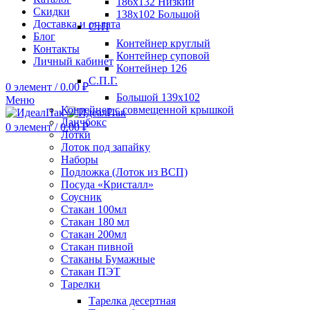
186х132 Низкий
Скидки
138х102 Большой
Доставка и оплата
СтП
Блог
Контейнер круглый
Контакты
Контейнер суповой
Личный кабинет
Контейнер 126
С.П.Г.
0
элемент
/
0.00
₽
Большой 139х102
Меню
Контейнер с совмещенной крышкой
Ланчбокс
0
элемент
/
0.00
₽
Лотки
Лоток под запайку
Наборы
Подложка (Лоток из ВСП)
Посуда «Кристалл»
Соусник
Стакан 100мл
Стакан 180 мл
Стакан 200мл
Стакан пивной
Стаканы Бумажные
Стакан ПЭТ
Тарелки
Тарелка десертная