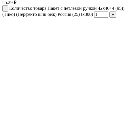
55.29
₽
Количество товара Пакет с петлевой ручкой 42x46+4 (95))
(Тико) (Перфекто шик беж) Россия (25) (х300)