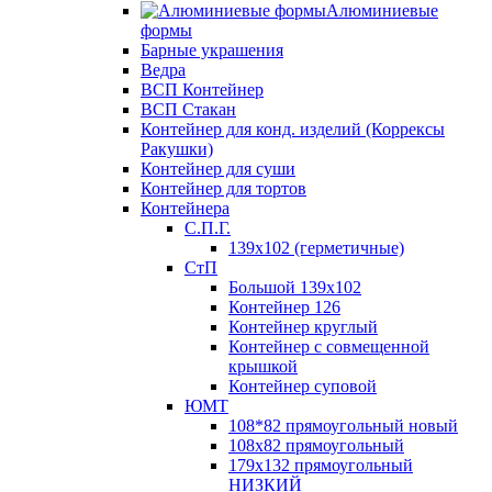
Алюминиевые
формы
Барные украшения
Ведра
ВСП Контейнер
ВСП Стакан
Контейнер для конд. изделий (Коррексы
Ракушки)
Контейнер для суши
Контейнер для тортов
Контейнера
С.П.Г.
139х102 (герметичные)
СтП
Большой 139х102
Контейнер 126
Контейнер круглый
Контейнер с совмещенной
крышкой
Контейнер суповой
ЮМТ
108*82 прямоугольный новый
108х82 прямоугольный
179х132 прямоугольный
НИЗКИЙ