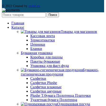
© 2022 Created by
mobit.ru
Поиск
Главная
Каталог
Товары для магазинов
Кассовая лента
Термоэтикетки
Ценники
Бланки
Бумажная упаковка
Коробки для пиццы
Пакеты бумажные
Упаковка для фаст-фуда
Бумажно-
гигиеническая продукция
Салфетки
Салфетки Plushe
Салфетки влажные
Салфетки ажурные
Plushe Т/бумага Полотенца Платочки
Туалетная бумага Полотенца
Одноразовая посуда