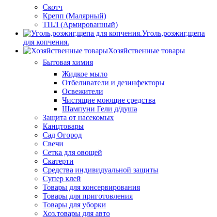
Скотч
Крепп (Малярный)
ТПЛ (Армированный)
Уголь,розжиг,щепа
для копчения.
Хозяйственные товары
Бытовая химия
Жидкое мыло
Отбеливатели и дезинфекторы
Освежители
Чистящие моющие средства
Шампуни Гели д/душа
Защита от насекомых
Канцтовары
Сад Огород
Свечи
Сетка для овощей
Скатерти
Средства индивидуальной защиты
Супер клей
Товары для консервирования
Товары для приготовления
Товары для уборки
Хоз.товары для авто