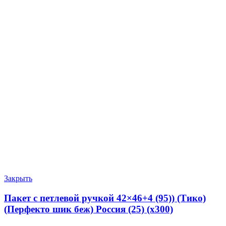
Закрыть
Пакет с петлевой ручкой 42×46+4 (95)) (Тико)
(Перфекто шик беж) Россия (25) (х300)