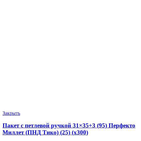
Закрыть
Пакет с петлевой ручкой 31×35+3 (95) Перфекто
Миллет (ПНД Тико) (25) (х300)