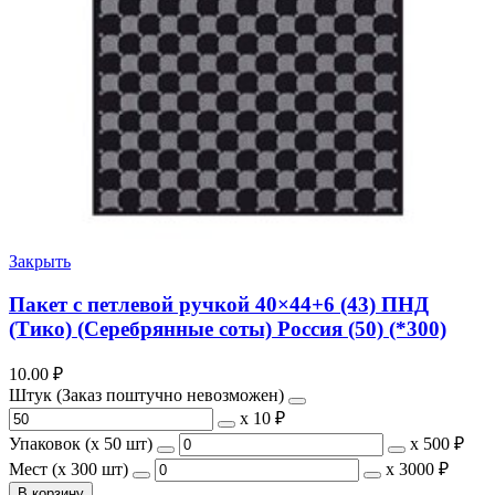
Закрыть
Пакет с петлевой ручкой 40×44+6 (43) ПНД
(Тико) (Серебрянные соты) Россия (50) (*300)
10.00
₽
Штук (Заказ поштучно невозможен)
х
10 ₽
Упаковок (x 50 шт)
х
500 ₽
Мест (x 300 шт)
х
3000 ₽
В корзину