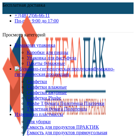
Бесплатная доставка
+7(4812)56-66-11
Пн-пт c 9:00 до 17:00
Просмотр категорий
Бумажная упаковка
Коробки для пиццы
Упаковка для фаст-фуда
Пакеты бумажные
Бумажно-
гигиеническая продукция
Салфетки
Салфетки влажные
Салфетки ажурные
Салфетки Plushe
Plushe Т/бумага Полотенца Платочки
Туалетная бумага Полотенца
Изделия из пластмассы
Для уборки
Ёмкость для продуктов ПРАКТИК
Ёмкость для продуктов прямоугольная