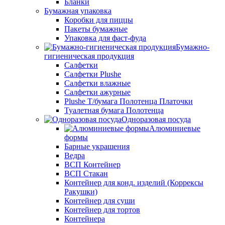
Бланки
Бумажная упаковка
Коробки для пиццы
Пакеты бумажные
Упаковка для фаст-фуда
Бумажно-
гигиеническая продукция
Салфетки
Салфетки Plushe
Салфетки влажные
Салфетки ажурные
Plushe Т/бумага Полотенца Платочки
Туалетная бумага Полотенца
Одноразовая посуда
Алюминиевые
формы
Барные украшения
Ведра
ВСП Контейнер
ВСП Стакан
Контейнер для конд. изделий (Коррексы
Ракушки)
Контейнер для суши
Контейнер для тортов
Контейнера