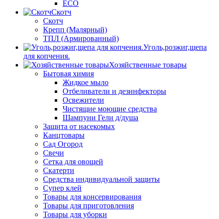
ECO
Скотч
Скотч
Крепп (Малярный)
ТПЛ (Армированный)
Уголь,розжиг,щепа
для копчения.
Хозяйственные товары
Бытовая химия
Жидкое мыло
Отбеливатели и дезинфекторы
Освежители
Чистящие моющие средства
Шампуни Гели д/душа
Защита от насекомых
Канцтовары
Сад Огород
Свечи
Сетка для овощей
Скатерти
Средства индивидуальной защиты
Супер клей
Товары для консервирования
Товары для приготовления
Товары для уборки