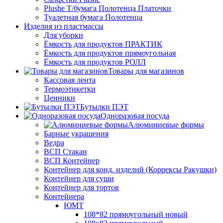
Plushe Т/бумага Полотенца Платочки
Туалетная бумага Полотенца
Изделия из пластмассы
Для уборки
Ёмкость для продуктов ПРАКТИК
Ёмкость для продуктов прямоугольная
Ёмкость для продуктов РОЛЛ
Товары для магазинов
Кассовая лента
Термоэтикетки
Ценники
Бутылки ПЭТ
Одноразовая посуда
Алюминиевые формы
Барные украшения
Ведра
ВСП Стакан
ВСП Контейнер
Контейнер для конд. изделий (Коррексы Ракушки)
Контейнер для суши
Контейнер для тортов
Контейнера
ЮМТ
108*82 прямоугольный новый