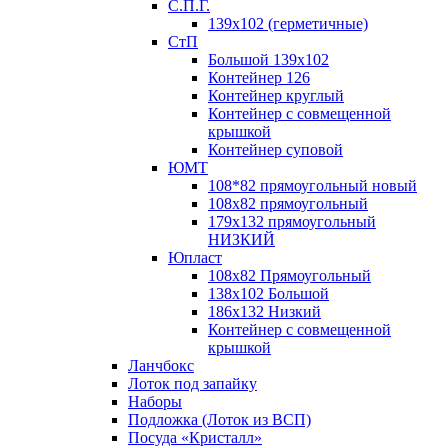
С.П.Г.
139х102 (герметичные)
СтП
Большой 139х102
Контейнер 126
Контейнер круглый
Контейнер с совмещенной
крышкой
Контейнер суповой
ЮМТ
108*82 прямоугольный новый
108х82 прямоугольный
179х132 прямоугольный
НИЗКИЙ
Юпласт
108х82 Прямоугольный
138х102 Большой
186х132 Низкий
Контейнер с совмещенной
крышкой
Ланчбокс
Лоток под запайку
Наборы
Подложка (Лоток из ВСП)
Посуда «Кристалл»