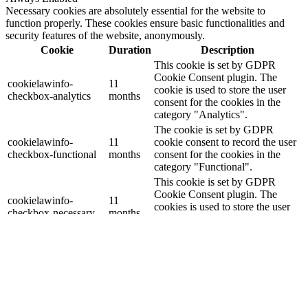
Necessary cookies are absolutely essential for the website to
function properly. These cookies ensure basic functionalities and
security features of the website, anonymously.
Cookie
Duration
Description
This cookie is set by GDPR
Cookie Consent plugin. The
cookielawinfo-
11
cookie is used to store the user
checkbox-analytics
months
consent for the cookies in the
category "Analytics".
The cookie is set by GDPR
cookielawinfo-
11
cookie consent to record the user
checkbox-functional
months
consent for the cookies in the
category "Functional".
This cookie is set by GDPR
Cookie Consent plugin. The
cookielawinfo-
11
cookies is used to store the user
checkbox-necessary
months
consent for the cookies in the
category "Necessary".
This cookie is set by GDPR
Cookie Consent plugin. The
cookielawinfo-
11
cookie is used to store the user
checkbox-others
months
consent for the cookies in the
category "Other.