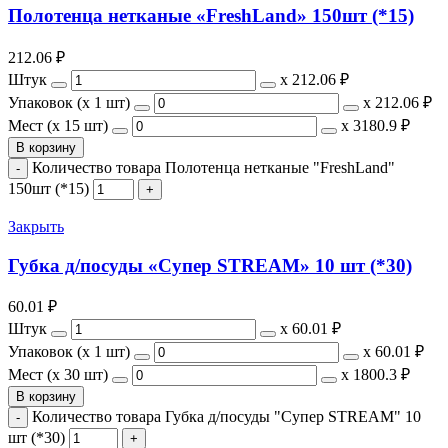
Полотенца нетканые «FreshLand» 150шт (*15)
212.06
₽
Штук
х
212.06 ₽
Упаковок (x 1 шт)
х
212.06 ₽
Мест (x 15 шт)
х
3180.9 ₽
В корзину
Количество товара Полотенца нетканые "FreshLand"
150шт (*15)
Закрыть
Губка д/посуды «Супер STREAM» 10 шт (*30)
60.01
₽
Штук
х
60.01 ₽
Упаковок (x 1 шт)
х
60.01 ₽
Мест (x 30 шт)
х
1800.3 ₽
В корзину
Количество товара Губка д/посуды "Супер STREAM" 10
шт (*30)