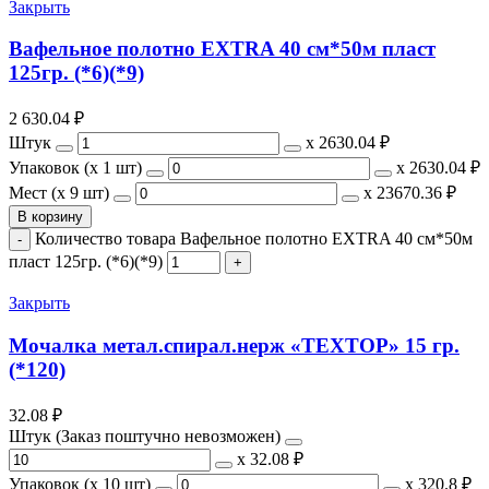
Закрыть
Вафельное полотно EXTRA 40 см*50м пласт
125гр. (*6)(*9)
2 630.04
₽
Штук
х
2630.04 ₽
Упаковок (x 1 шт)
х
2630.04 ₽
Мест (x 9 шт)
х
23670.36 ₽
В корзину
Количество товара Вафельное полотно EXTRA 40 см*50м
пласт 125гр. (*6)(*9)
Закрыть
Мочалка метал.спирал.нерж «ТЕХТОР» 15 гр.
(*120)
32.08
₽
Штук (Заказ поштучно невозможен)
х
32.08 ₽
Упаковок (x 10 шт)
х
320.8 ₽