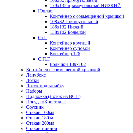
108х82 прямоугольный
179х132 прямоугольный НИЗКИЙ
Юпласт
Контейнер с совмещенной крышкой
108х82 Прямоугольный
186х132 Низкий
138х102 Большой
СтП
Контейнер круглый
Контейнер суповой
Контейнер 126
С.П.Г.
Большой 139х102
Контейнер с совмещенной крышкой
Ланчбокс
Лотки
Лоток под запайку
Наборы
Подложка (Лоток из ВСП)
Посуда «Кристалл»
Соусник
Стакан 100мл
Стакан 180 мл
Стакан 200мл
Стакан пивной