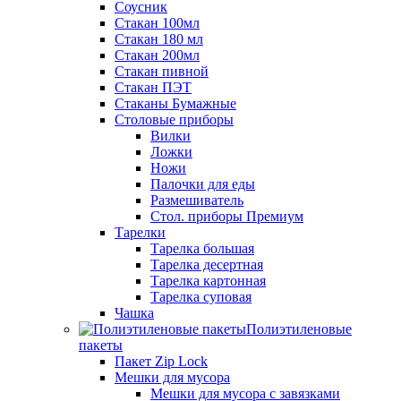
Соусник
Стакан 100мл
Стакан 180 мл
Стакан 200мл
Стакан пивной
Стакан ПЭТ
Стаканы Бумажные
Столовые приборы
Вилки
Ложки
Ножи
Палочки для еды
Размешиватель
Стол. приборы Премиум
Тарелки
Тарелка большая
Тарелка десертная
Тарелка картонная
Тарелка суповая
Чашка
Полиэтиленовые
пакеты
Пакет Zip Lock
Мешки для мусора
Мешки для мусора с завязками