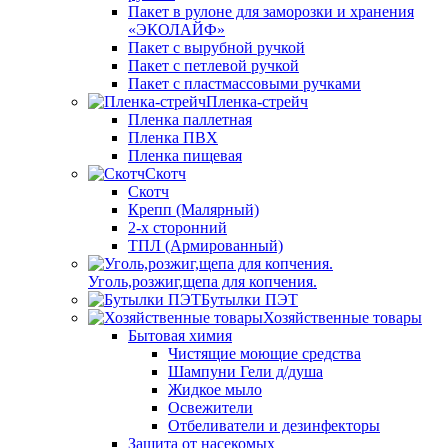
Пакет в рулоне для заморозки и хранения
«ЭКОЛАЙФ»
Пакет с вырубной ручкой
Пакет с петлевой ручкой
Пакет с пластмассовыми ручками
Пленка-стрейч
Пленка паллетная
Пленка ПВХ
Пленка пищевая
Скотч
Скотч
Крепп (Малярный)
2-х сторонний
ТПЛ (Армированный)
Уголь,розжиг,щепа для копчения.
Бутылки ПЭТ
Хозяйственные товары
Бытовая химия
Чистящие моющие средства
Шампуни Гели д/душа
Жидкое мыло
Освежители
Отбеливатели и дезинфекторы
Защита от насекомых