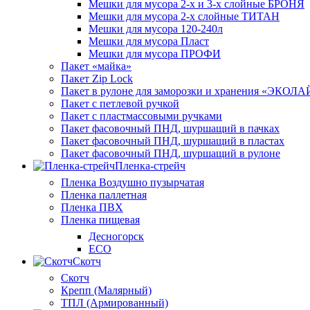
Мешки для мусора 2-х и 3-х слойные БРОНЯ
Мешки для мусора 2-х слойные ТИТАН
Мешки для мусора 120-240л
Мешки для мусора Пласт
Мешки для мусора ПРОФИ
Пакет «майка»
Пакет Zip Lock
Пакет в рулоне для заморозки и хранения «ЭКОЛ
Пакет с петлевой ручкой
Пакет с пластмассовыми ручками
Пакет фасовочный ПНД, шуршащий в пачках
Пакет фасовочный ПНД, шуршащий в пластах
Пакет фасовочный ПНД, шуршащий в рулоне
Пленка-стрейч
Пленка Воздушно пузырчатая
Пленка паллетная
Пленка ПВХ
Пленка пищевая
Десногорск
ECO
Скотч
Скотч
Крепп (Малярный)
ТПЛ (Армированный)