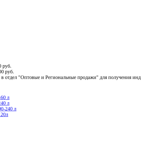
 руб.
0 руб.
ся в отдел "Оптовые и Региональные продажи" для получения ин
60 л
40 л
0-240 л
120л