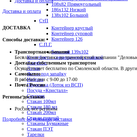
Доставка и оплата
108х82 Прямоугольный
186х132 Низкий
Доставка и оплата
138х102 Большой
СтП
ДОСТАВКА
Контейнер круглый
Контейнер суповой
Контейнер 126
Способы доставки:
С.П.Г.
Транспортная компания
Большой 139х102
Бесплатная доставка до транспортной компании "Делов
Контейнер с совмещенной крышкой
Доставка собственным транспортом
Ланчбокс
Осуществляет бесплатно по Смоленской области. В друг
Лотки
Самовывоз
Лоток под запайку
В рабочие дни с 9-00 до 17-00
Наборы
Почта России
Подложка (Лоток из ВСП)
Посуда «Кристалл»
Соусник
Регионы доставки:
Стакан 100мл
Стакан 180 мл
Россия, все регионы
Стакан 200мл
Стакан пивной
Подробнее об условиях доставки
Стаканы Бумажные
Стакан ПЭТ
Тарелки