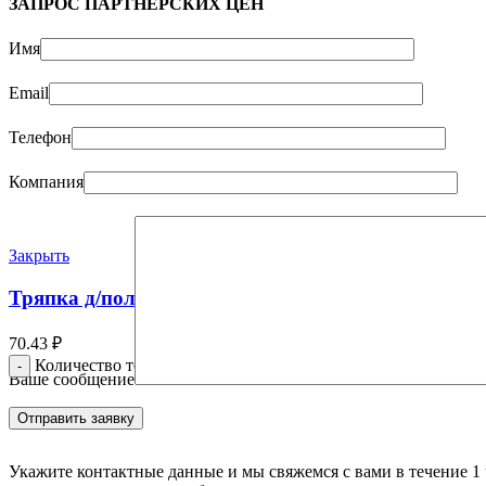
ЗАПРОС ПАРТНЁРСКИХ ЦЕН
Имя
Email
Телефон
Компания
Закрыть
Тряпка д/пола ХПП 80х100 б/ов инд.уп (х25) (бела
70.43
₽
Количество товара Тряпка д/пола ХПП 80х100 б/ов инд.уп (х
Ваше сообщение
Укажите контактные данные и мы свяжемся с вами в течение 1 