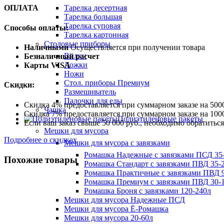
Тарелка десертная
ОПЛАТА
Тарелка большая
Тарелка суповая
Способы оплаты:
Тарелка картонная
Столовые приборы
Наличными
Осуществляется при получении товара
Вилки
Безналичный расчет
Ложки
Карты VISA
Ножи
Стол. приборы Премиум
Скидки:
Размешиватель
Палочки для еды
Скидка 4% предоставляется при суммарном заказе на 5000
Чашка
Скидка 7% предоставляется при суммарном заказе на 1000
Полиэтиленовые пакеты
Если ваш заказ свыше 50 000 руб., необходимо обратить
Мешки для мусора
Подробнее о скидках
Мешки для мусора с завязками
Ромашка Надежные с завязками ПСД 35-
Похожие товары
Ромашка Стандарт с завязками ПВД 35-2
Ромашка Практичные с завязками ПВД 9
Ромашка Премиум с завязками ПВД 30-
Ромашка Броня с завязками 120-240л
Мешки для мусора Надежные ПСД
Мешки для мусора Ё-Ромашка
Мешки для мусора 20-60л