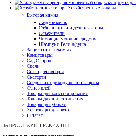
Уголь,розжиг,щепа дл
Хозяйственные товары
Бытовая химия
Жидкое мыло
Отбеливатели и дезинфекторы
Освежители
Чистящие моющие средства
Шампуни Гели д/душа
Защита от насекомых
Канцтовары
Сад Огород
Свечи
Сетка для овощей
Скатерти
Средства индивидуальной защиты
Супер клей
Товары для консервирования
Товары для приготовления
Товары для уборки
Хоз.товары для авто
Шпагат
ЗАПРОС ПАРТНЁРСКИХ ЦЕН