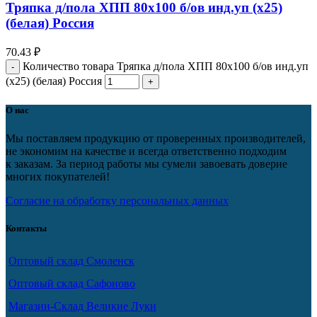
Тряпка д/пола ХПП 80х100 б/ов инд.уп (х25)
(белая) Россия
70.43
₽
Количество товара Тряпка д/пола ХПП 80х100 б/ов инд.уп
(х25) (белая) Россия
О нас
Мы поставляем продукцию от проверенных производителей,
не экономим на качестве и всегда ответственно подходим
к заказам. За период работы мы сумели завоевать доверие
многих покупателей!
Согласие на обработку персональных данных
Контакты
Оптовый склад Смоленск
Оптовый склад Сафоново
Магазин-Склад Великие Луки