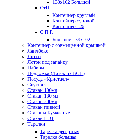
138х102 Большой
СтП
Контейнер круглый
Контейнер суповой
Контейнер 126
С.П.Г.
Большой 139х102
Контейнер с совмещенной крышкой
Ланчбокс
Лотки
Лоток под запайку
Наборы
Подложка (Лоток из ВСП)
Посуда «Кристалл»
Соусник
Стакан 100мл
Стакан 180 мл
Стакан 200мл
Стакан пивной
Стаканы Бумажные
Стакан ПЭТ
Тарелки
Тарелка десертная
Тарелка большая