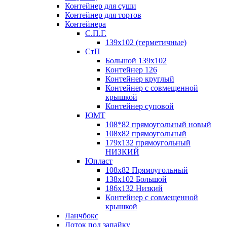
Контейнер для суши
Контейнер для тортов
Контейнера
С.П.Г.
139х102 (герметичные)
СтП
Большой 139х102
Контейнер 126
Контейнер круглый
Контейнер с совмещенной
крышкой
Контейнер суповой
ЮМТ
108*82 прямоугольный новый
108х82 прямоугольный
179х132 прямоугольный
НИЗКИЙ
Юпласт
108х82 Прямоугольный
138х102 Большой
186х132 Низкий
Контейнер с совмещенной
крышкой
Ланчбокс
Лоток под запайку