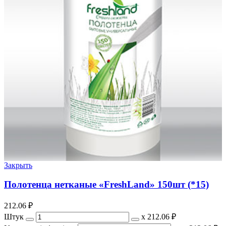
Закрыть
Полотенца нетканые «FreshLand» 150шт (*15)
212.06
₽
Штук
х
212.06 ₽