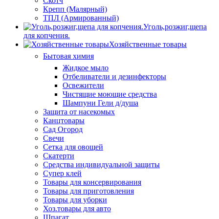
Скотч
Крепп (Малярный)
ТПЛ (Армированный)
Уголь,розжиг,щепа
для копчения.
Хозяйственные товары
Бытовая химия
Жидкое мыло
Отбеливатели и дезинфекторы
Освежители
Чистящие моющие средства
Шампуни Гели д/душа
Защита от насекомых
Канцтовары
Сад Огород
Свечи
Сетка для овощей
Скатерти
Средства индивидуальной защиты
Супер клей
Товары для консервирования
Товары для приготовления
Товары для уборки
Хоз.товары для авто
Шпагат