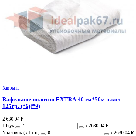
Закрыть
Вафельное полотно EXTRA 40 см*50м пласт
125гр. (*6)(*9)
2 630.04
₽
Штук
х
2630.04 ₽
Упаковок (x 1 шт)
х
2630.04 ₽