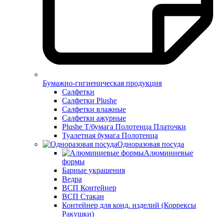
Бумажно-гигиеническая продукция
Салфетки
Салфетки Plushe
Салфетки влажные
Салфетки ажурные
Plushe Т/бумага Полотенца Платочки
Туалетная бумага Полотенца
Одноразовая посуда
Алюминиевые
формы
Барные украшения
Ведра
ВСП Контейнер
ВСП Стакан
Контейнер для конд. изделий (Коррексы
Ракушки)