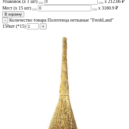
Упаковок (x 1 шт)
х
212.06 ₽
Мест (x 15 шт)
х
3180.9 ₽
В корзину
Количество товара Полотенца нетканые "FreshLand"
150шт (*15)