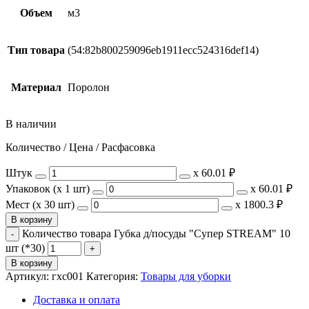
Объем
м3
Тип товара
(54:82b800259096eb1911ecc524316def14)
Материал
Поролон
В наличии
Количество / Цена / Расфасовка
Штук
х
60.01 ₽
Упаковок (x 1 шт)
х
60.01 ₽
Мест (x 30 шт)
х
1800.3 ₽
В корзину
Количество товара Губка д/посуды "Супер STREAM" 10
шт (*30)
В корзину
Артикул:
гхс001
Категория:
Товары для уборки
Доставка и оплата