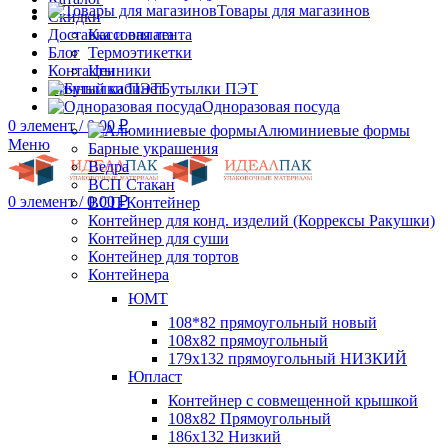
Товары для магазинов
Скидки
Доставка и оплата
Кассовая лента
Блог
Термоэтикетки
Контакты
Ценники
Личный кабинет
Бутылки ПЭТ
Одноразовая посуда
0
элемент
/
0.00
₽
Алюминиевые формы
Меню
Барные украшения
Ведра
ВСП Стакан
0
элемент
/
0.00
₽
ВСП Контейнер
Контейнер для конд. изделий (Коррексы Ракушки)
Контейнер для суши
Контейнер для тортов
Контейнера
ЮМТ
108*82 прямоугольный новый
108х82 прямоугольный
179х132 прямоугольный НИЗКИЙ
Юпласт
Контейнер с совмещенной крышкой
108х82 Прямоугольный
186х132 Низкий