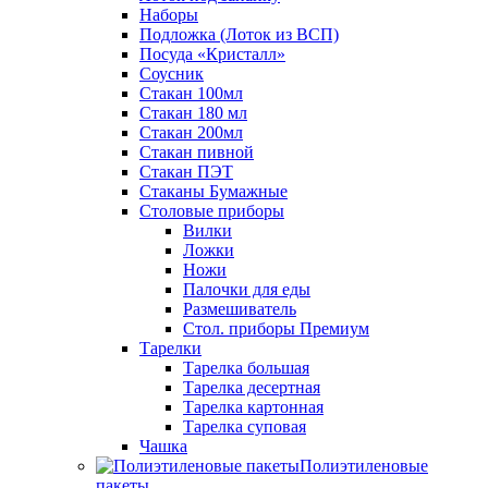
Наборы
Подложка (Лоток из ВСП)
Посуда «Кристалл»
Соусник
Стакан 100мл
Стакан 180 мл
Стакан 200мл
Стакан пивной
Стакан ПЭТ
Стаканы Бумажные
Столовые приборы
Вилки
Ложки
Ножи
Палочки для еды
Размешиватель
Стол. приборы Премиум
Тарелки
Тарелка большая
Тарелка десертная
Тарелка картонная
Тарелка суповая
Чашка
Полиэтиленовые
пакеты