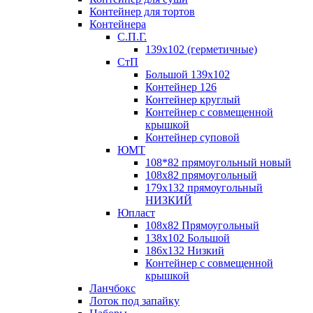
Контейнер для тортов
Контейнера
С.П.Г.
139х102 (герметичные)
СтП
Большой 139х102
Контейнер 126
Контейнер круглый
Контейнер с совмещенной
крышкой
Контейнер суповой
ЮМТ
108*82 прямоугольный новый
108х82 прямоугольный
179х132 прямоугольный
НИЗКИЙ
Юпласт
108х82 Прямоугольный
138х102 Большой
186х132 Низкий
Контейнер с совмещенной
крышкой
Ланчбокс
Лоток под запайку