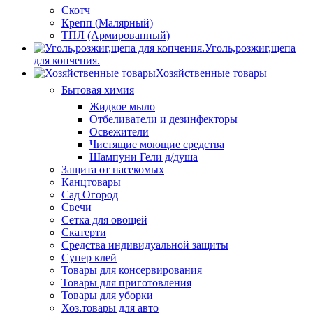
Скотч
Крепп (Малярный)
ТПЛ (Армированный)
Уголь,розжиг,щепа
для копчения.
Хозяйственные товары
Бытовая химия
Жидкое мыло
Отбеливатели и дезинфекторы
Освежители
Чистящие моющие средства
Шампуни Гели д/душа
Защита от насекомых
Канцтовары
Сад Огород
Свечи
Сетка для овощей
Скатерти
Средства индивидуальной защиты
Супер клей
Товары для консервирования
Товары для приготовления
Товары для уборки
Хоз.товары для авто