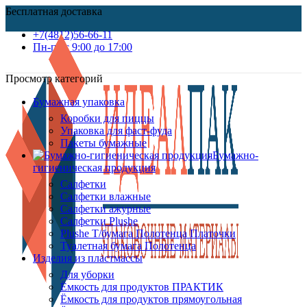
Бесплатная доставка
+7(4812)56-66-11
Пн-пт c 9:00 до 17:00
Просмотр категорий
Бумажная упаковка
Коробки для пиццы
Упаковка для фаст-фуда
Пакеты бумажные
Бумажно-
гигиеническая продукция
Салфетки
Салфетки влажные
Салфетки ажурные
Салфетки Plushe
Plushe Т/бумага Полотенца Платочки
Туалетная бумага Полотенца
Изделия из пластмассы
Для уборки
Ёмкость для продуктов ПРАКТИК
Ёмкость для продуктов прямоугольная