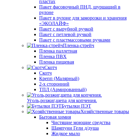
пластах
Пакет фасовочный ПНД, шуршащий в
рулоне
Пакет в рулоне для заморозки и хранения
«ЭКОЛАЙФ»
Пакет с вырубной ручкой
Пакет с петлевой ручкой
Пакет с пластмассовыми ручками
Пленка-стрейч
Пленка паллетная
Пленка ПВХ
Пленка пищевая
Скотч
Скотч
Крепп (Малярный)
2-х сторонний
ТПЛ (Армированный)
Уголь,розжиг,щепа для копчения.
Бутылки ПЭТ
Хозяйственные товары
Бытовая химия
Чистящие моющие средства
Шампуни Гели д/душа
Жидкое мыло