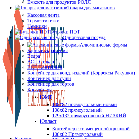
Ёмкость для продуктов РОЛЛ
Товары для магазинов
Кассовая лента
Термоэтикетки
Ценники
Бутылки ПЭТ
Одноразовая посуда
Алюминиевые формы
Барные украшения
Ведра
ВСП Стакан
ВСП Контейнер
Контейнер для конд. изделий (Коррексы Ракушки)
Контейнер для суши
Контейнер для тортов
Контейнера
ЮМТ
108*82 прямоугольный новый
108х82 прямоугольный
179х132 прямоугольный НИЗКИЙ
Юпласт
Контейнер с совмещенной крышкой
108х82 Прямоугольный
Каталог