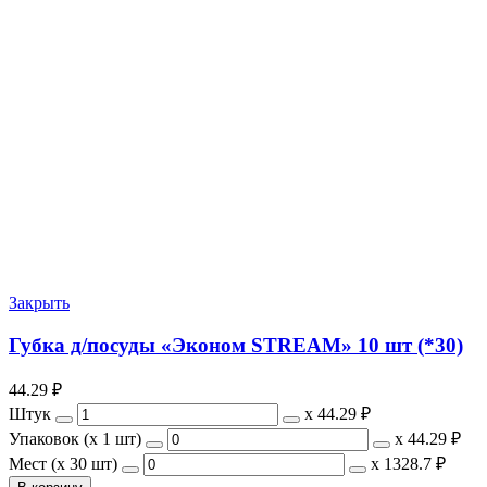
Закрыть
Губка д/посуды «Эконом STREAM» 10 шт (*30)
44.29
₽
Штук
х
44.29 ₽
Упаковок (x 1 шт)
х
44.29 ₽
Мест (x 30 шт)
х
1328.7 ₽