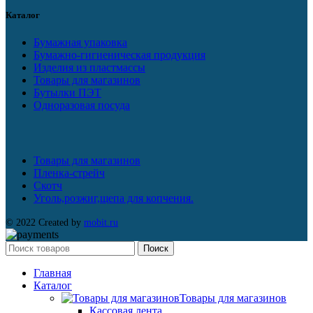
Каталог
Бумажная упаковка
Бумажно-гигиеническая продукция
Изделия из пластмассы
Товары для магазинов
Бутылки ПЭТ
Одноразовая посуда
Товары для магазинов
Пленка-стрейч
Скотч
Уголь,розжиг,щепа для копчения.
© 2022 Created by
mobit.ru
Поиск
Главная
Каталог
Товары для магазинов
Кассовая лента