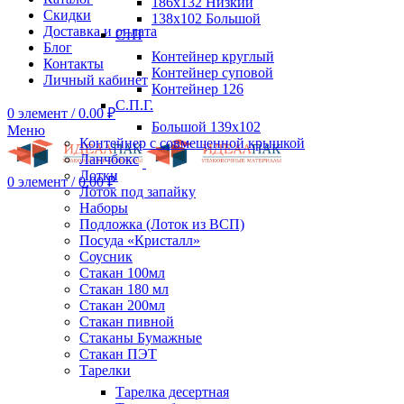
186х132 Низкий
Скидки
138х102 Большой
Доставка и оплата
СтП
Блог
Контейнер круглый
Контакты
Контейнер суповой
Личный кабинет
Контейнер 126
С.П.Г.
0
элемент
/
0.00
₽
Большой 139х102
Меню
Контейнер с совмещенной крышкой
Ланчбокс
Лотки
0
элемент
/
0.00
₽
Лоток под запайку
Наборы
Подложка (Лоток из ВСП)
Посуда «Кристалл»
Соусник
Стакан 100мл
Стакан 180 мл
Стакан 200мл
Стакан пивной
Стаканы Бумажные
Стакан ПЭТ
Тарелки
Тарелка десертная