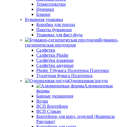
Термоэтикетки
Ценники
Бланки
Бумажная упаковка
Коробки для пиццы
Пакеты бумажные
Упаковка для фаст-фуда
Бумажно-
гигиеническая продукция
Салфетки
Салфетки Plushe
Салфетки влажные
Салфетки ажурные
Plushe Т/бумага Полотенца Платочки
Туалетная бумага Полотенца
Одноразовая посуда
Алюминиевые
формы
Барные украшения
Ведра
ВСП Контейнер
ВСП Стакан
Контейнер для конд. изделий (Коррексы
Ракушки)
Контейнер для суши