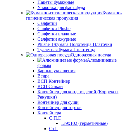
Пакеты бумажные
Упаковка для фаст-фуда
Бумажно-
гигиеническая продукция
Салфетки
Салфетки Plushe
Салфетки влажные
Салфетки ажурные
Plushe Т/бумага Полотенца Платочки
Туалетная бумага Полотенца
Одноразовая посуда
Алюминиевые
формы
Барные украшения
Ведра
ВСП Контейнер
ВСП Стакан
Контейнер для конд. изделий (Коррексы
Ракушки)
Контейнер для суши
Контейнер для тортов
Контейнера
С.П.Г.
139х102 (герметичные)
СтП