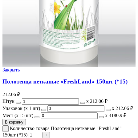
Закрыть
Полотенца нетканые «FreshLand» 150шт (*15)
212.06
₽
Штук
х
212.06 ₽
Упаковок (x 1 шт)
х
212.06 ₽
Мест (x 15 шт)
х
3180.9 ₽
В корзину
Количество товара Полотенца нетканые "FreshLand"
150шт (*15)