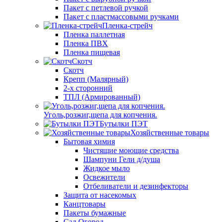
Пакет с петлевой ручкой
Пакет с пластмассовыми ручками
Пленка-стрейч
Пленка паллетная
Пленка ПВХ
Пленка пищевая
Скотч
Скотч
Крепп (Малярный)
2-х сторонний
ТПЛ (Армированный)
Уголь,розжиг,щепа для копчения.
Бутылки ПЭТ
Хозяйственные товары
Бытовая химия
Чистящие моющие средства
Шампуни Гели д/душа
Жидкое мыло
Освежители
Отбеливатели и дезинфекторы
Защита от насекомых
Канцтовары
Пакеты бумажные
Сад Огород