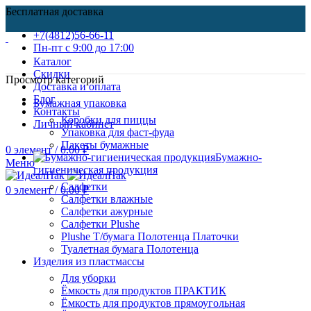
Бесплатная доставка
+7(4812)56-66-11
Пн-пт c 9:00 до 17:00
Каталог
Скидки
Просмотр категорий
Доставка и оплата
Блог
Бумажная упаковка
Контакты
Коробки для пиццы
Личный кабинет
Упаковка для фаст-фуда
Пакеты бумажные
0
элемент
/
0.00
₽
Бумажно-
Меню
гигиеническая продукция
Салфетки
0
элемент
/
0.00
₽
Салфетки влажные
Салфетки ажурные
Салфетки Plushe
Plushe Т/бумага Полотенца Платочки
Туалетная бумага Полотенца
Изделия из пластмассы
Для уборки
Ёмкость для продуктов ПРАКТИК
Ёмкость для продуктов прямоугольная