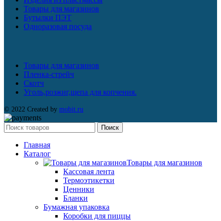
Товары для магазинов
Бутылки ПЭТ
Одноразовая посуда
Товары для магазинов
Пленка-стрейч
Скотч
Уголь,розжиг,щепа для копчения.
© 2022 Created by
mobit.ru
Поиск
Главная
Каталог
Товары для магазинов
Кассовая лента
Термоэтикетки
Ценники
Бланки
Бумажная упаковка
Коробки для пиццы