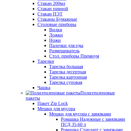
Стакан 200мл
Стакан пивной
Стакан ПЭТ
Стаканы Бумажные
Столовые приборы
Вилки
Ложки
Ножи
Палочки для еды
Размешиватель
Стол. приборы Премиум
Тарелки
Тарелка большая
Тарелка десертная
Тарелка картонная
Тарелка суповая
Чашка
Полиэтиленовые
пакеты
Пакет Zip Lock
Мешки для мусора
Мешки для мусора с завязками
Ромашка Надежные с завязками
ПСД 35-60 л
Ромашка Стандарт с завязками