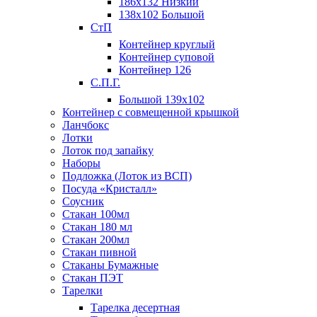
186х132 Низкий
138х102 Большой
СтП
Контейнер круглый
Контейнер суповой
Контейнер 126
С.П.Г.
Большой 139х102
Контейнер с совмещенной крышкой
Ланчбокс
Лотки
Лоток под запайку
Наборы
Подложка (Лоток из ВСП)
Посуда «Кристалл»
Соусник
Стакан 100мл
Стакан 180 мл
Стакан 200мл
Стакан пивной
Стаканы Бумажные
Стакан ПЭТ
Тарелки
Тарелка десертная