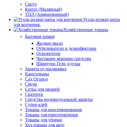
Скотч
Крепп (Малярный)
ТПЛ (Армированный)
Уголь,розжиг,щепа
для копчения.
Хозяйственные товары
Бытовая химия
Жидкое мыло
Отбеливатели и дезинфекторы
Освежители
Чистящие моющие средства
Шампуни Гели д/душа
Защита от насекомых
Канцтовары
Сад Огород
Свечи
Сетка для овощей
Скатерти
Средства индивидуальной защиты
Супер клей
Товары для консервирования
Товары для приготовления
Товары для уборки
Хоз.товары для авто