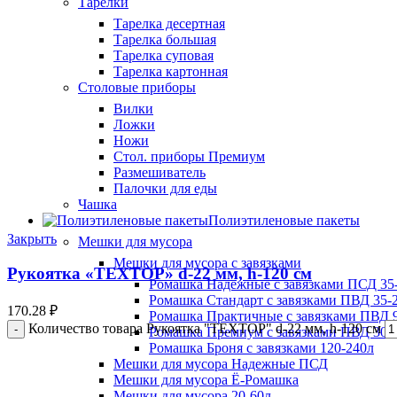
Тарелки
Тарелка десертная
Тарелка большая
Тарелка суповая
Тарелка картонная
Столовые приборы
Вилки
Ложки
Ножи
Стол. приборы Премиум
Размешиватель
Палочки для еды
Чашка
Полиэтиленовые пакеты
Закрыть
Мешки для мусора
Мешки для мусора с завязками
Рукоятка «ТЕХТОР» d-22 мм, h-120 см
Ромашка Надежные с завязками ПСД 35-
Ромашка Стандарт с завязками ПВД 35-2
170.28
₽
Ромашка Практичные с завязками ПВД 9
Количество товара Рукоятка "ТЕХТОР" d-22 мм, h-120 см
Ромашка Премиум с завязками ПВД 30-
Ромашка Броня с завязками 120-240л
Мешки для мусора Надежные ПСД
Мешки для мусора Ё-Ромашка
Мешки для мусора 20-60л