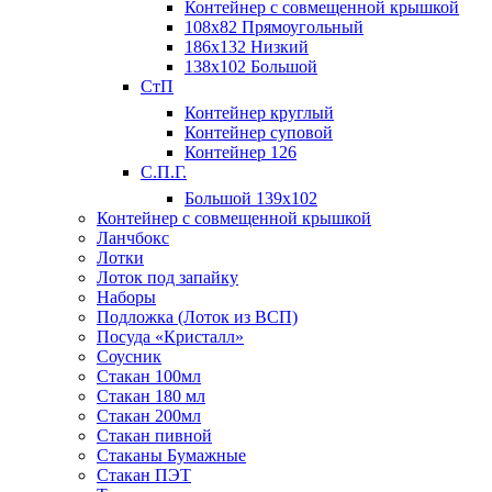
Контейнер с совмещенной крышкой
108х82 Прямоугольный
186х132 Низкий
138х102 Большой
СтП
Контейнер круглый
Контейнер суповой
Контейнер 126
С.П.Г.
Большой 139х102
Контейнер с совмещенной крышкой
Ланчбокс
Лотки
Лоток под запайку
Наборы
Подложка (Лоток из ВСП)
Посуда «Кристалл»
Соусник
Стакан 100мл
Стакан 180 мл
Стакан 200мл
Стакан пивной
Стаканы Бумажные
Стакан ПЭТ