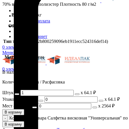
70% вискоза, 30% полиэстер Плотность 80 г/м2
Каталог
Вес
0.04 кг
Скидки
Доставка и оплата
Объем
м3
Блог
Контакты
Личный кабинет
Тип товара
(54:82b800259096eb1911ecc524316def14)
0
элемент
/
0.00
₽
Меню
Материал
Вискоза
0
элемент
/
0.00
₽
В наличии
Количество / Цена / Расфасовка
Штук
х
64.1 ₽
Упаковок (x 1 шт)
х
64.1 ₽
Мест (x 40 шт)
х
2564 ₽
В корзину
Количество товара Салфетка вискозная "Универсальная" по 
В корзину