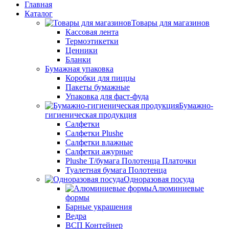
Главная
Каталог
Товары для магазинов
Кассовая лента
Термоэтикетки
Ценники
Бланки
Бумажная упаковка
Коробки для пиццы
Пакеты бумажные
Упаковка для фаст-фуда
Бумажно-
гигиеническая продукция
Салфетки
Салфетки Plushe
Салфетки влажные
Салфетки ажурные
Plushe Т/бумага Полотенца Платочки
Туалетная бумага Полотенца
Одноразовая посуда
Алюминиевые
формы
Барные украшения
Ведра
ВСП Контейнер