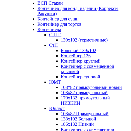
ВСП Стакан
Контейнер для конд. изделий (Коррексы
Ракушки)
Контейнер для суши
Контейнер для тортов
Контейнера
С.П.Г.
139х102 (герметичные)
СтП
Большой 139х102
Контейнер 126
Контейнер круглый
Контейнер с совмещенной
крышкой
Контейнер суповой
ЮМТ
108*82 прямоугольный новый
108х82 прямоугольный
179х132 прямоугольный
НИЗКИЙ
Юпласт
108х82 Прямоугольный
138х102 Большой
186х132 Низкий
Контейнер с совмещенной