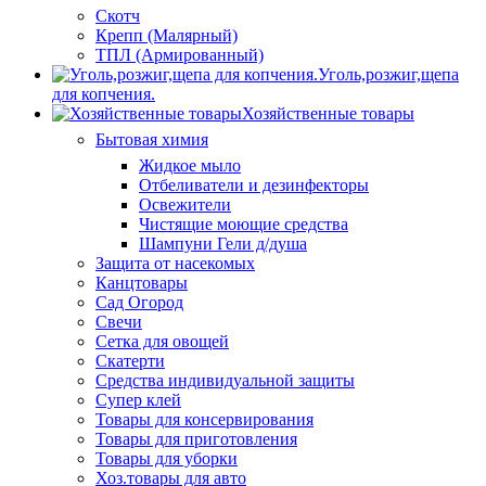
Скотч
Крепп (Малярный)
ТПЛ (Армированный)
Уголь,розжиг,щепа
для копчения.
Хозяйственные товары
Бытовая химия
Жидкое мыло
Отбеливатели и дезинфекторы
Освежители
Чистящие моющие средства
Шампуни Гели д/душа
Защита от насекомых
Канцтовары
Сад Огород
Свечи
Сетка для овощей
Скатерти
Средства индивидуальной защиты
Супер клей
Товары для консервирования
Товары для приготовления
Товары для уборки
Хоз.товары для авто