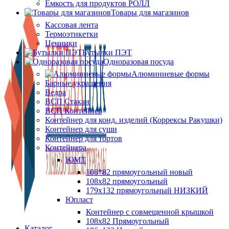
Ёмкость для продуктов РОЛЛ
Товары для магазинов
Кассовая лента
Термоэтикетки
Ценники
Бутылки ПЭТ
Одноразовая посуда
Алюминиевые формы
Барные украшения
Ведра
ВСП Стакан
ВСП Контейнер
Контейнер для конд. изделий (Коррексы Ракушки)
Контейнер для суши
Контейнер для тортов
Контейнера
ЮМТ
108*82 прямоугольный новый
108х82 прямоугольный
179х132 прямоугольный НИЗКИЙ
Юпласт
Контейнер с совмещенной крышкой
108х82 Прямоугольный
Каталог