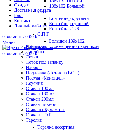
186х132 Низкий
Скидки
138х102 Большой
Доставка и оплата
СтП
Блог
Контейнер круглый
Контакты
Контейнер суповой
Личный кабинет
Контейнер 126
С.П.Г.
0
элемент
/
0.00
₽
Большой 139х102
Меню
Контейнер с совмещенной крышкой
Ланчбокс
0
элемент
/
0.00
₽
Лотки
Лоток под запайку
Наборы
Подложка (Лоток из ВСП)
Посуда «Кристалл»
Соусник
Стакан 100мл
Стакан 180 мл
Стакан 200мл
Стакан пивной
Стаканы Бумажные
Стакан ПЭТ
Тарелки
Тарелка десертная