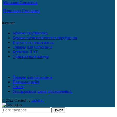
Магазин Смоленск
Павильон Смоленск
Каталог
Бумажная упаковка
Бумажно-гигиеническая продукция
Изделия из пластмассы
Товары для магазинов
Бутылки ПЭТ
Одноразовая посуда
Товары для магазинов
Пленка-стрейч
Скотч
Уголь,розжиг,щепа для копчения.
© 2022 Created by
mobit.ru
Поиск