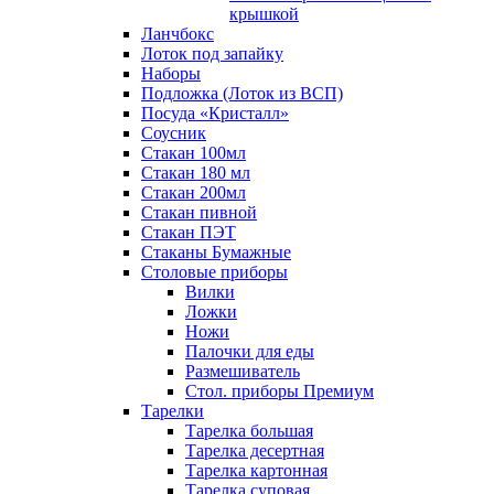
крышкой
Ланчбокс
Лоток под запайку
Наборы
Подложка (Лоток из ВСП)
Посуда «Кристалл»
Соусник
Стакан 100мл
Стакан 180 мл
Стакан 200мл
Стакан пивной
Стакан ПЭТ
Стаканы Бумажные
Столовые приборы
Вилки
Ложки
Ножи
Палочки для еды
Размешиватель
Стол. приборы Премиум
Тарелки
Тарелка большая
Тарелка десертная
Тарелка картонная
Тарелка суповая