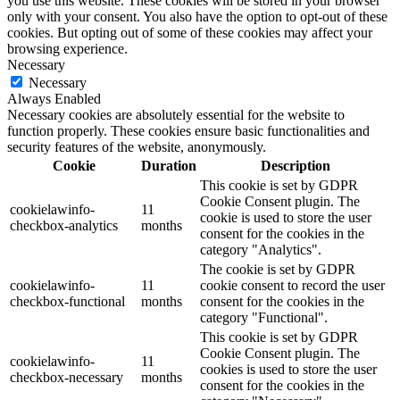
you use this website. These cookies will be stored in your browser
only with your consent. You also have the option to opt-out of these
cookies. But opting out of some of these cookies may affect your
browsing experience.
Necessary
Necessary
Always Enabled
Necessary cookies are absolutely essential for the website to
function properly. These cookies ensure basic functionalities and
security features of the website, anonymously.
Cookie
Duration
Description
This cookie is set by GDPR
Cookie Consent plugin. The
cookielawinfo-
11
cookie is used to store the user
checkbox-analytics
months
consent for the cookies in the
category "Analytics".
The cookie is set by GDPR
cookielawinfo-
11
cookie consent to record the user
checkbox-functional
months
consent for the cookies in the
category "Functional".
This cookie is set by GDPR
Cookie Consent plugin. The
cookielawinfo-
11
cookies is used to store the user
checkbox-necessary
months
consent for the cookies in the