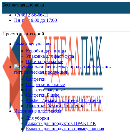
Бесплатная доставка
+7(4812)56-66-11
Пн-пт c 9:00 до 17:00
Просмотр категорий
Бумажная упаковка
Коробки для пиццы
Упаковка для фаст-фуда
Пакеты бумажные
Бумажно-
гигиеническая продукция
Салфетки
Салфетки влажные
Салфетки ажурные
Салфетки Plushe
Plushe Т/бумага Полотенца Платочки
Туалетная бумага Полотенца
Изделия из пластмассы
Для уборки
Ёмкость для продуктов ПРАКТИК
Ёмкость для продуктов прямоугольная