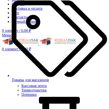
Скидки
Доставка и оплата
Блог
Контакты
Личный кабинет
0
элемент
/
0.00
₽
Меню
0
элемент
/
0.00
₽
Товары для магазинов
Кассовая лента
Термоэтикетки
Ценники