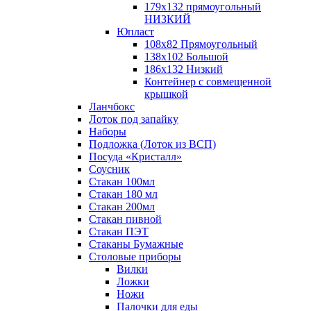
179х132 прямоугольный
НИЗКИЙ
Юпласт
108х82 Прямоугольный
138х102 Большой
186х132 Низкий
Контейнер с совмещенной
крышкой
Ланчбокс
Лоток под запайку
Наборы
Подложка (Лоток из ВСП)
Посуда «Кристалл»
Соусник
Стакан 100мл
Стакан 180 мл
Стакан 200мл
Стакан пивной
Стакан ПЭТ
Стаканы Бумажные
Столовые приборы
Вилки
Ложки
Ножи
Палочки для еды