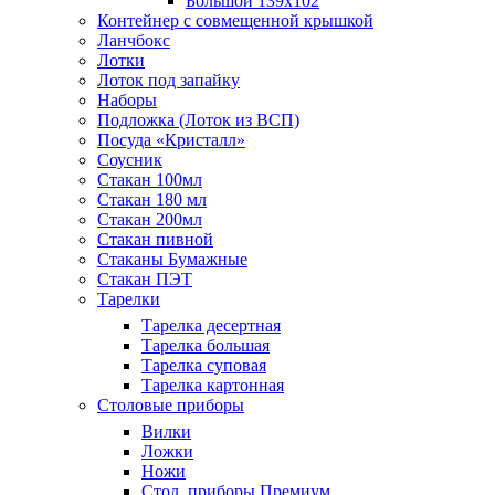
Большой 139х102
Контейнер с совмещенной крышкой
Ланчбокс
Лотки
Лоток под запайку
Наборы
Подложка (Лоток из ВСП)
Посуда «Кристалл»
Соусник
Стакан 100мл
Стакан 180 мл
Стакан 200мл
Стакан пивной
Стаканы Бумажные
Стакан ПЭТ
Тарелки
Тарелка десертная
Тарелка большая
Тарелка суповая
Тарелка картонная
Столовые приборы
Вилки
Ложки
Ножи
Стол. приборы Премиум