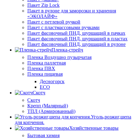
Пакет Zip Lock
Пакет в рулоне для заморозки и хранения
«ЭКОЛАЙФ»
Пакет с петлевой ручкой
Пакет с пластмассовыми ручками
Пакет фасовочный ПНД, шуршащий в пачках
Пакет фасовочный ПНД, шуршащий в пластах
Пакет фасовочный ПНД, шуршащий в рулоне
Пленка-стрейч
Пленка Воздушно пузырчатая
Пленка паллетная
Пленка ПВХ
Пленка пищевая
Десногорск
ECO
Скотч
Скотч
Крепп (Малярный)
ТПЛ (Армированный)
Уголь,розжиг,щепа
для копчения.
Хозяйственные товары
Бытовая химия