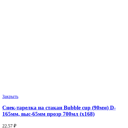
Закрыть
Снек-тарелка на стакан Bubble cup (90мм) D-
165мм, выс-65мм прозр 700мл (х168)
22.57
₽