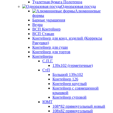
Туалетная бумага Полотенца
Одноразовая посуда
Алюминиевые
формы
Барные украшения
Ведра
ВСП Контейнер
ВСП Стакан
Контейнер для конд. изделий (Коррексы
Ракушки)
Контейнер для суши
Контейнер для тортов
Контейнера
С.П.Г.
139х102 (герметичные)
СтП
Большой 139х102
Контейнер 126
Контейнер круглый
Контейнер с совмещенной
крышкой
Контейнер суповой
ЮМТ
108*82 прямоугольный новый
108х82 прямоугольный