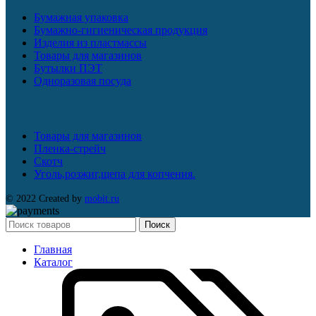
Бумажная упаковка
Бумажно-гигиеническая продукция
Изделия из пластмассы
Товары для магазинов
Бутылки ПЭТ
Одноразовая посуда
Товары для магазинов
Пленка-стрейч
Скотч
Уголь,розжиг,щепа для копчения.
© 2022 Created by
mobit.ru
Поиск
Главная
Каталог