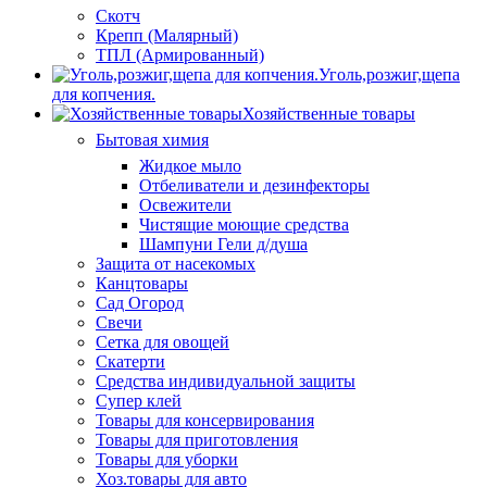
Скотч
Крепп (Малярный)
ТПЛ (Армированный)
Уголь,розжиг,щепа
для копчения.
Хозяйственные товары
Бытовая химия
Жидкое мыло
Отбеливатели и дезинфекторы
Освежители
Чистящие моющие средства
Шампуни Гели д/душа
Защита от насекомых
Канцтовары
Сад Огород
Свечи
Сетка для овощей
Скатерти
Средства индивидуальной защиты
Супер клей
Товары для консервирования
Товары для приготовления
Товары для уборки
Хоз.товары для авто