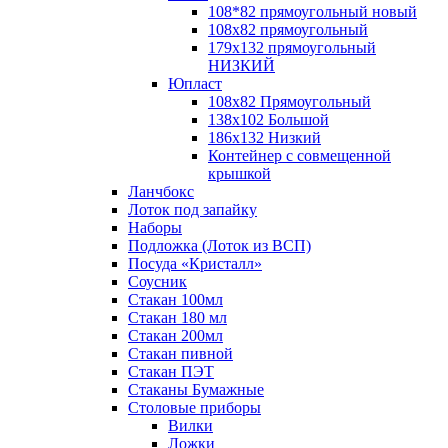
108*82 прямоугольный новый
108х82 прямоугольный
179х132 прямоугольный
НИЗКИЙ
Юпласт
108х82 Прямоугольный
138х102 Большой
186х132 Низкий
Контейнер с совмещенной
крышкой
Ланчбокс
Лоток под запайку
Наборы
Подложка (Лоток из ВСП)
Посуда «Кристалл»
Соусник
Стакан 100мл
Стакан 180 мл
Стакан 200мл
Стакан пивной
Стакан ПЭТ
Стаканы Бумажные
Столовые приборы
Вилки
Ложки