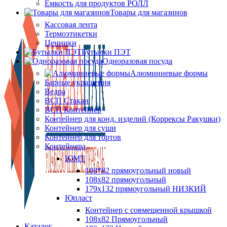
Ёмкость для продуктов РОЛЛ
Товары для магазинов
Кассовая лента
Термоэтикетки
Ценники
Бутылки ПЭТ
Одноразовая посуда
Алюминиевые формы
Барные украшения
Ведра
ВСП Стакан
ВСП Контейнер
Контейнер для конд. изделий (Коррексы Ракушки)
Контейнер для суши
Контейнер для тортов
Контейнера
ЮМТ
108*82 прямоугольный новый
108х82 прямоугольный
179х132 прямоугольный НИЗКИЙ
Юпласт
Контейнер с совмещенной крышкой
108х82 Прямоугольный
Каталог