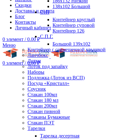
186х132 Низкий
Скидки
138х102 Большой
Доставка и оплата
СтП
Блог
Контейнер круглый
Контакты
Контейнер суповой
Личный кабинет
Контейнер 126
С.П.Г.
0
элемент
/
0.00
₽
Большой 139х102
Меню
Контейнер с совмещенной крышкой
Ланчбокс
Лотки
0
элемент
/
0.00
₽
Лоток под запайку
Наборы
Подложка (Лоток из ВСП)
Посуда «Кристалл»
Соусник
Стакан 100мл
Стакан 180 мл
Стакан 200мл
Стакан пивной
Стаканы Бумажные
Стакан ПЭТ
Тарелки
Тарелка десертная