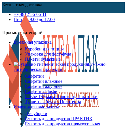
Бесплатная доставка
+7(4812)56-66-11
Пн-пт c 9:00 до 17:00
Просмотр категорий
Бумажная упаковка
Коробки для пиццы
Упаковка для фаст-фуда
Пакеты бумажные
Бумажно-
гигиеническая продукция
Салфетки
Салфетки влажные
Салфетки ажурные
Салфетки Plushe
Plushe Т/бумага Полотенца Платочки
Туалетная бумага Полотенца
Изделия из пластмассы
Для уборки
Ёмкость для продуктов ПРАКТИК
Ёмкость для продуктов прямоугольная