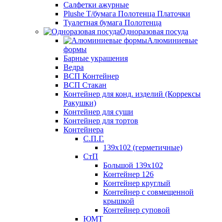
Салфетки ажурные
Plushe Т/бумага Полотенца Платочки
Туалетная бумага Полотенца
Одноразовая посуда
Алюминиевые
формы
Барные украшения
Ведра
ВСП Контейнер
ВСП Стакан
Контейнер для конд. изделий (Коррексы
Ракушки)
Контейнер для суши
Контейнер для тортов
Контейнера
С.П.Г.
139х102 (герметичные)
СтП
Большой 139х102
Контейнер 126
Контейнер круглый
Контейнер с совмещенной
крышкой
Контейнер суповой
ЮМТ