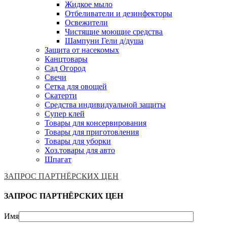
Жидкое мыло
Отбеливатели и дезинфекторы
Освежители
Чистящие моющие средства
Шампуни Гели д/душа
Защита от насекомых
Канцтовары
Сад Огород
Свечи
Сетка для овощей
Скатерти
Средства индивидуальной защиты
Супер клей
Товары для консервирования
Товары для приготовления
Товары для уборки
Хоз.товары для авто
Шпагат
ЗАПРОС ПАРТНЁРСКИХ ЦЕН
ЗАПРОС ПАРТНЁРСКИХ ЦЕН
Имя