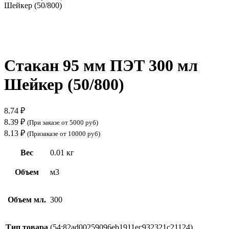
Шейкер (50/800)
Нажмите, чтобы увеличить
Стакан 95 мм ПЭТ 300 мл
Шейкер (50/800)
8.74
₽
8.39
₽
(При заказе от 5000 руб)
8.13
₽
(Призаказе от 10000 руб)
Вес
0.01 кг
Объем
м3
Объем мл.
300
Тип товара
(54:82ad00259096eb1911ec932321c21124)