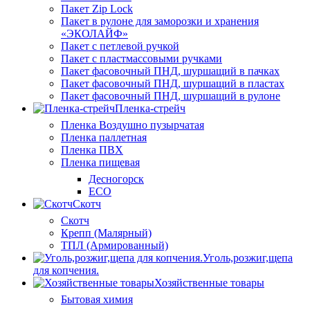
Пакет Zip Lock
Пакет в рулоне для заморозки и хранения
«ЭКОЛАЙФ»
Пакет с петлевой ручкой
Пакет с пластмассовыми ручками
Пакет фасовочный ПНД, шуршащий в пачках
Пакет фасовочный ПНД, шуршащий в пластах
Пакет фасовочный ПНД, шуршащий в рулоне
Пленка-стрейч
Пленка Воздушно пузырчатая
Пленка паллетная
Пленка ПВХ
Пленка пищевая
Десногорск
ECO
Скотч
Скотч
Крепп (Малярный)
ТПЛ (Армированный)
Уголь,розжиг,щепа
для копчения.
Хозяйственные товары
Бытовая химия