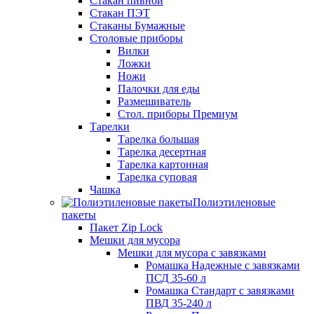
Стакан пивной
Стакан ПЭТ
Стаканы Бумажные
Столовые приборы
Вилки
Ложки
Ножи
Палочки для еды
Размешиватель
Стол. приборы Премиум
Тарелки
Тарелка большая
Тарелка десертная
Тарелка картонная
Тарелка суповая
Чашка
Полиэтиленовые
пакеты
Пакет Zip Lock
Мешки для мусора
Мешки для мусора с завязками
Ромашка Надежные с завязками
ПСД 35-60 л
Ромашка Стандарт с завязками
ПВД 35-240 л