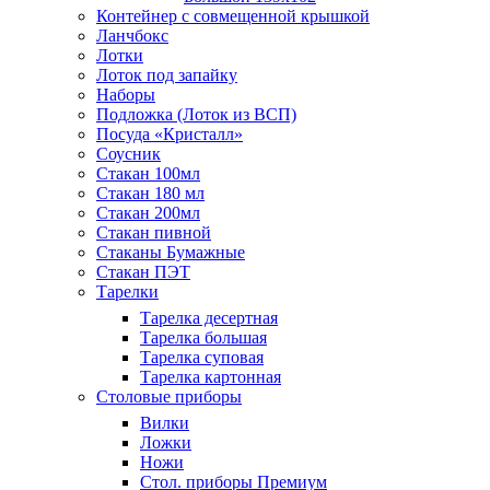
Контейнер с совмещенной крышкой
Ланчбокс
Лотки
Лоток под запайку
Наборы
Подложка (Лоток из ВСП)
Посуда «Кристалл»
Соусник
Стакан 100мл
Стакан 180 мл
Стакан 200мл
Стакан пивной
Стаканы Бумажные
Стакан ПЭТ
Тарелки
Тарелка десертная
Тарелка большая
Тарелка суповая
Тарелка картонная
Столовые приборы
Вилки
Ложки
Ножи
Стол. приборы Премиум