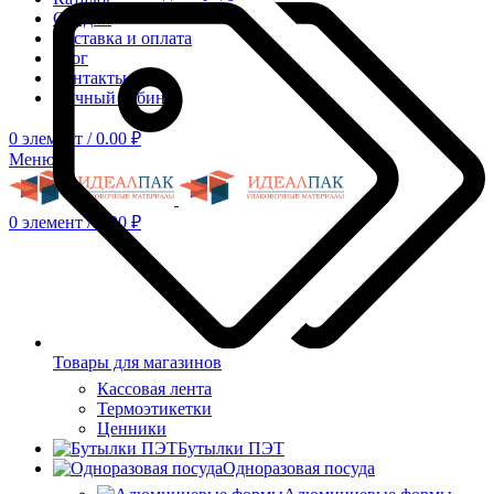
Скидки
Доставка и оплата
Блог
Контакты
Личный кабинет
0
элемент
/
0.00
₽
Меню
0
элемент
/
0.00
₽
Товары для магазинов
Кассовая лента
Термоэтикетки
Ценники
Бутылки ПЭТ
Одноразовая посуда