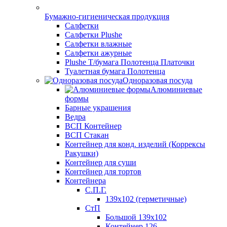
Бумажно-гигиеническая продукция
Салфетки
Салфетки Plushe
Салфетки влажные
Салфетки ажурные
Plushe Т/бумага Полотенца Платочки
Туалетная бумага Полотенца
Одноразовая посуда
Алюминиевые
формы
Барные украшения
Ведра
ВСП Контейнер
ВСП Стакан
Контейнер для конд. изделий (Коррексы
Ракушки)
Контейнер для суши
Контейнер для тортов
Контейнера
С.П.Г.
139х102 (герметичные)
СтП
Большой 139х102
Контейнер 126