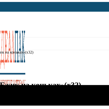
ик на коньках»(х32)
«Ежик на коньках»(х32)