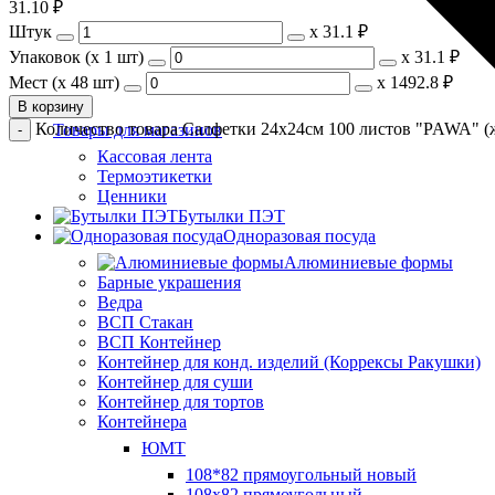
31.10
₽
Штук
х
31.1 ₽
Упаковок (x 1 шт)
х
31.1 ₽
Мест (x 48 шт)
х
1492.8 ₽
В корзину
Количество товара Салфетки 24х24см 100 листов "PAWA" (ж
Товары для магазинов
Кассовая лента
Термоэтикетки
Ценники
Бутылки ПЭТ
Одноразовая посуда
Алюминиевые формы
Барные украшения
Ведра
ВСП Стакан
ВСП Контейнер
Контейнер для конд. изделий (Коррексы Ракушки)
Контейнер для суши
Контейнер для тортов
Контейнера
ЮМТ
108*82 прямоугольный новый
108х82 прямоугольный