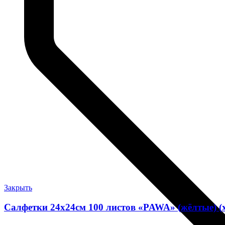
Закрыть
Салфетки 24х24см 100 листов «PAWA» (жёлтые) (