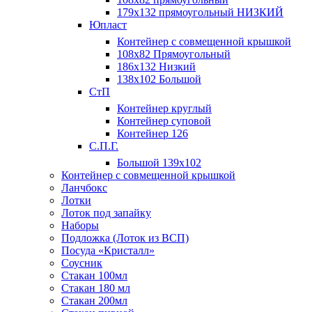
179х132 прямоугольный НИЗКИЙ
Юпласт
Контейнер с совмещенной крышкой
108х82 Прямоугольный
186х132 Низкий
138х102 Большой
СтП
Контейнер круглый
Контейнер суповой
Контейнер 126
С.П.Г.
Большой 139х102
Контейнер с совмещенной крышкой
Ланчбокс
Лотки
Лоток под запайку
Наборы
Подложка (Лоток из ВСП)
Посуда «Кристалл»
Соусник
Стакан 100мл
Стакан 180 мл
Стакан 200мл