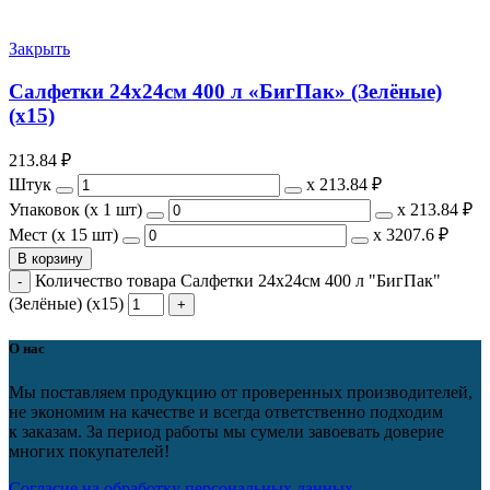
Закрыть
Салфетки 24х24см 400 л «БигПак» (Зелёные)
(х15)
213.84
₽
Штук
х
213.84 ₽
Упаковок (x 1 шт)
х
213.84 ₽
Мест (x 15 шт)
х
3207.6 ₽
В корзину
Количество товара Салфетки 24х24см 400 л "БигПак"
(Зелёные) (х15)
О нас
Мы поставляем продукцию от проверенных производителей,
не экономим на качестве и всегда ответственно подходим
к заказам. За период работы мы сумели завоевать доверие
многих покупателей!
Согласие на обработку персональных данных