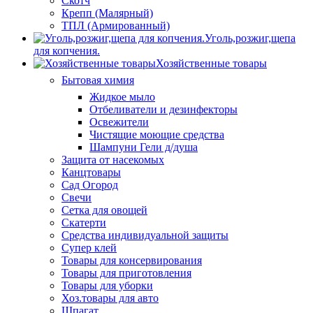
Скотч
Крепп (Малярный)
ТПЛ (Армированный)
Уголь,розжиг,щепа
для копчения.
Хозяйственные товары
Бытовая химия
Жидкое мыло
Отбеливатели и дезинфекторы
Освежители
Чистящие моющие средства
Шампуни Гели д/душа
Защита от насекомых
Канцтовары
Сад Огород
Свечи
Сетка для овощей
Скатерти
Средства индивидуальной защиты
Супер клей
Товары для консервирования
Товары для приготовления
Товары для уборки
Хоз.товары для авто
Шпагат