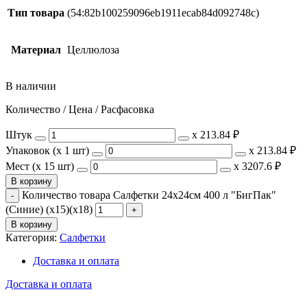
Тип товара
(54:82b100259096eb1911ecab84d092748c)
Материал
Целлюлоза
В наличии
Количество / Цена / Расфасовка
Штук
х
213.84 ₽
Упаковок (x 1 шт)
х
213.84 ₽
Мест (x 15 шт)
х
3207.6 ₽
В корзину
Количество товара Салфетки 24х24см 400 л "БигПак"
(Синие) (х15)(х18)
В корзину
Категория:
Салфетки
Доставка и оплата
Доставка и оплата