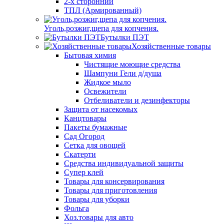
2-х сторонний
ТПЛ (Армированный)
Уголь,розжиг,щепа для копчения.
Бутылки ПЭТ
Хозяйственные товары
Бытовая химия
Чистящие моющие средства
Шампуни Гели д/душа
Жидкое мыло
Освежители
Отбеливатели и дезинфекторы
Защита от насекомых
Канцтовары
Пакеты бумажные
Сад Огород
Сетка для овощей
Скатерти
Средства индивидуальной защиты
Супер клей
Товары для консервирования
Товары для приготовления
Товары для уборки
Фольга
Хоз.товары для авто