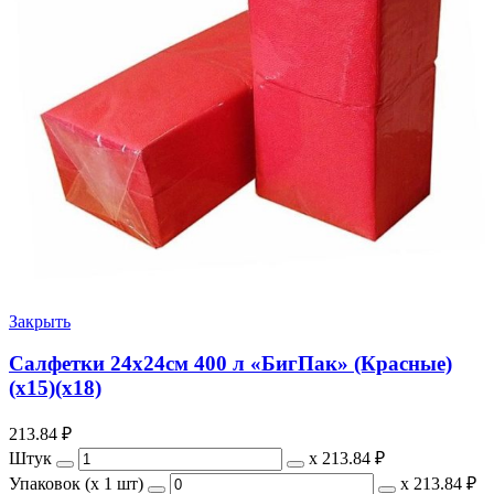
Закрыть
Салфетки 24х24см 400 л «БигПак» (Красные)
(х15)(х18)
213.84
₽
Штук
х
213.84 ₽
Упаковок (x 1 шт)
х
213.84 ₽