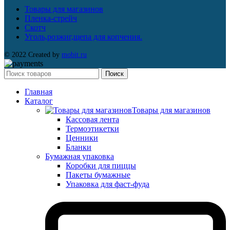
Товары для магазинов
Пленка-стрейч
Скотч
Уголь,розжиг,щепа для копчения.
© 2022 Created by
mobit.ru
Поиск
Главная
Каталог
Товары для магазинов
Кассовая лента
Термоэтикетки
Ценники
Бланки
Бумажная упаковка
Коробки для пиццы
Пакеты бумажные
Упаковка для фаст-фуда