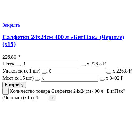
Закрыть
Салфетки 24х24см 400 л «БигПак» (Черные)
(х15)
226.80
₽
Штук
х
226.8 ₽
Упаковок (x 1 шт)
х
226.8 ₽
Мест (x 15 шт)
х
3402 ₽
В корзину
Количество товара Салфетки 24х24см 400 л "БигПак"
(Черные) (х15)