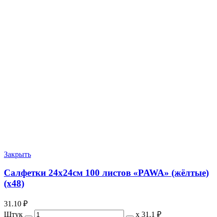
Закрыть
Салфетки 24х24см 100 листов «PAWA» (жёлтые)
(х48)
31.10
₽
Штук
х
31.1 ₽