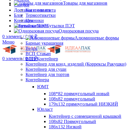
Товары для магазинов
Скидки
Доставка и оплата
Кассовая лента
Блог
Термоэтикетки
Контакты
Ценники
Личный кабинет
Бутылки ПЭТ
Одноразовая посуда
0
элемент
/
0.00
₽
Алюминиевые формы
Меню
Барные украшения
Ведра
ВСП Стакан
0
элемент
/
0.00
₽
ВСП Контейнер
Контейнер для конд. изделий (Коррексы Ракушки)
Контейнер для суши
Контейнер для тортов
Контейнера
ЮМТ
108*82 прямоугольный новый
108х82 прямоугольный
179х132 прямоугольный НИЗКИЙ
Юпласт
Контейнер с совмещенной крышкой
108х82 Прямоугольный
186х132 Низкий