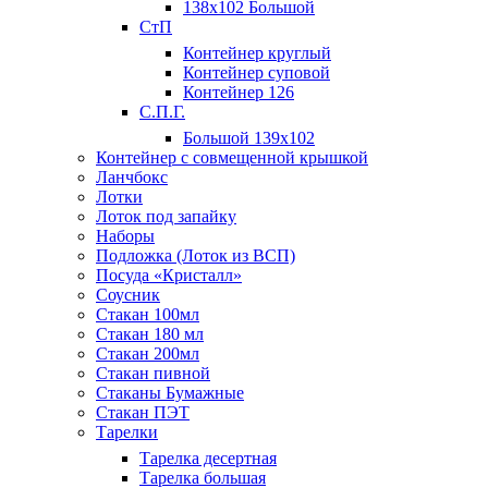
138х102 Большой
СтП
Контейнер круглый
Контейнер суповой
Контейнер 126
С.П.Г.
Большой 139х102
Контейнер с совмещенной крышкой
Ланчбокс
Лотки
Лоток под запайку
Наборы
Подложка (Лоток из ВСП)
Посуда «Кристалл»
Соусник
Стакан 100мл
Стакан 180 мл
Стакан 200мл
Стакан пивной
Стаканы Бумажные
Стакан ПЭТ
Тарелки
Тарелка десертная
Тарелка большая