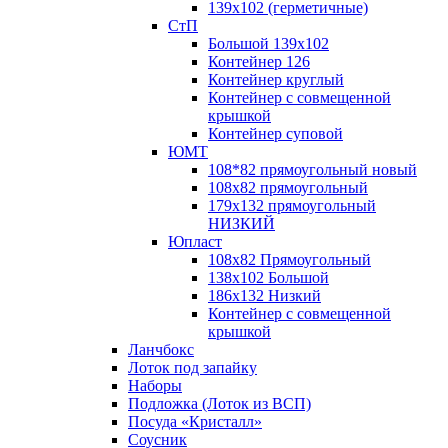
139х102 (герметичные)
СтП
Большой 139х102
Контейнер 126
Контейнер круглый
Контейнер с совмещенной
крышкой
Контейнер суповой
ЮМТ
108*82 прямоугольный новый
108х82 прямоугольный
179х132 прямоугольный
НИЗКИЙ
Юпласт
108х82 Прямоугольный
138х102 Большой
186х132 Низкий
Контейнер с совмещенной
крышкой
Ланчбокс
Лоток под запайку
Наборы
Подложка (Лоток из ВСП)
Посуда «Кристалл»
Соусник