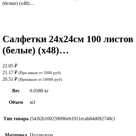
(белые) (х48)…
Нажмите, чтобы увеличить
Салфетки 24х24см 100 листов
(белые) (х48)…
22.05
₽
21.17
₽
(При заказе от 5000 руб)
20.51
₽
(Призаказе от 10000 руб)
Вес
0.0588 кг
Объем
м3
Тип товара
(54:82b100259096eb1911ecab84d092748c)
Материал
Целлюлоза