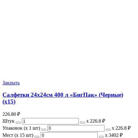
Закрыть
Салфетки 24х24см 400 л «БигПак» (Черные)
(х15)
226.80
₽
Штук
х
226.8 ₽
Упаковок (x 1 шт)
х
226.8 ₽
Мест (x 15 шт)
х
3402 ₽