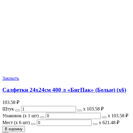
Закрыть
Салфетки 24х24см 400 л «БигПак» (Белые) (х6)
103.58
₽
Штук
х
103.58 ₽
Упаковок (x 1 шт)
х
103.58 ₽
Мест (x 6 шт)
х
621.48 ₽
В корзину