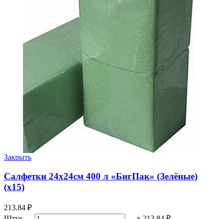
Закрыть
Салфетки 24х24см 400 л «БигПак» (Зелёные)
(х15)
213.84
₽
Штук
х
213.84 ₽