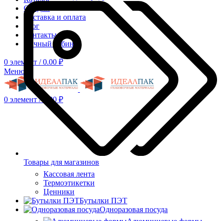
Скидки
Доставка и оплата
Блог
Контакты
Личный кабинет
0
элемент
/
0.00
₽
Меню
0
элемент
/
0.00
₽
Товары для магазинов
Кассовая лента
Термоэтикетки
Ценники
Бутылки ПЭТ
Одноразовая посуда