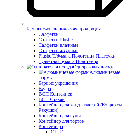
Бумажно-гигиеническая продукция
Салфетки
Салфетки Plushe
Салфетки влажные
Салфетки ажурные
Plushe Т/бумага Полотенца Платочки
Туалетная бумага Полотенца
Одноразовая посуда
Алюминиевые
формы
Барные украшения
Ведра
ВСП Контейнер
ВСП Стакан
Контейнер для конд. изделий (Коррексы
Ракушки)
Контейнер для суши
Контейнер для тортов
Контейнера
С.П.Г.