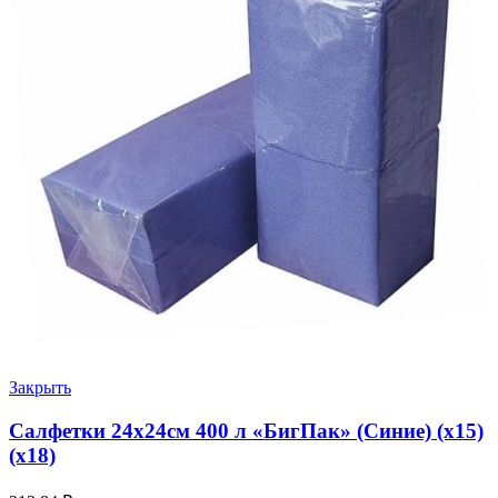
Закрыть
Салфетки 24х24см 400 л «БигПак» (Синие) (х15)
(х18)