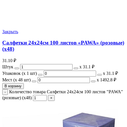
Закрыть
Салфетки 24х24см 100 листов «PAWA» (розовые)
(х48)
31.10
₽
Штук
х
31.1 ₽
Упаковок (x 1 шт)
х
31.1 ₽
Мест (x 48 шт)
х
1492.8 ₽
В корзину
Количество товара Салфетки 24х24см 100 листов "PAWA"
(розовые) (х48)