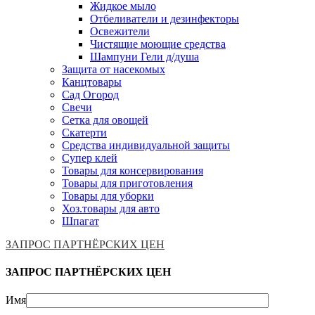
Жидкое мыло
Отбеливатели и дезинфекторы
Освежители
Чистящие моющие средства
Шампуни Гели д/душа
Защита от насекомых
Канцтовары
Сад Огород
Свечи
Сетка для овощей
Скатерти
Средства индивидуальной защиты
Супер клей
Товары для консервирования
Товары для приготовления
Товары для уборки
Хоз.товары для авто
Шпагат
ЗАПРОС ПАРТНЁРСКИХ ЦЕН
ЗАПРОС ПАРТНЁРСКИХ ЦЕН
Имя