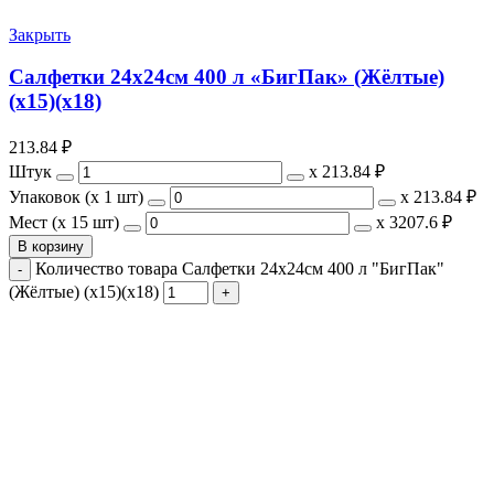
Закрыть
Салфетки 24х24см 400 л «БигПак» (Жёлтые)
(х15)(х18)
213.84
₽
Штук
х
213.84 ₽
Упаковок (x 1 шт)
х
213.84 ₽
Мест (x 15 шт)
х
3207.6 ₽
В корзину
Количество товара Салфетки 24х24см 400 л "БигПак"
(Жёлтые) (х15)(х18)