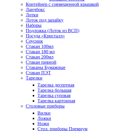
Контейнер с совмещенной крышкой
Ланчбокс
Лотки
Лоток под запайку
Наборы
Подложка (Лоток из ВСП)
Посуда «Кристалл»
Соусник
Стакан 100мл
Стакан 180 мл
Стакан 200мл
Стакан пивной
Стаканы Бумажные
Стакан ПЭТ
Тарелки
Тарелка десертная
Тарелка большая
Тарелка суповая
Тарелка картонная
Столовые приборы
Вилки
Ложки
Ножи
Стол. приборы Премиум