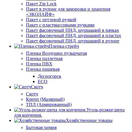
Пакет Zip Lock
Пакет в рулоне для заморозки и хранения
«ЭКОЛАЙФ»
Пакет с петлевой ручкой
Пакет с пластмассовыми ручками
Пакет фасовочный ПНД, шуршащий в пачках
Пакет фасовочный ПНД, шуршащий в пластах
Пакет фасовочный ПНД, шуршащий в рулоне
Пленка-стрейч
Пленка Воздушно пузырчатая
Пленка паллетная
Пленка ПВХ
Пленка пищевая
Десногорск
ECO
Скотч
Скотч
Крепп (Малярный)
ТПЛ (Армированный)
Уголь,розжиг,щепа
для копчения.
Хозяйственные товары
Бытовая химия