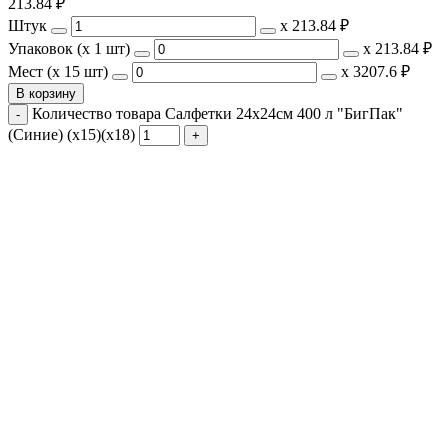
213.84
₽
Штук
х
213.84 ₽
Упаковок (x 1 шт)
х
213.84 ₽
Мест (x 15 шт)
х
3207.6 ₽
В корзину
Количество товара Салфетки 24х24см 400 л "БигПак"
(Синие) (х15)(х18)