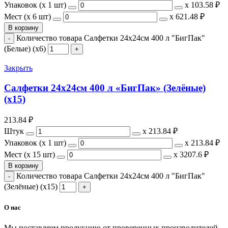
Упаковок (x 1 шт)
х
103.58 ₽
Мест (x 6 шт)
х
621.48 ₽
В корзину
Количество товара Салфетки 24х24см 400 л "БигПак"
(Белые) (х6)
Закрыть
Салфетки 24х24см 400 л «БигПак» (Зелёные)
(х15)
213.84
₽
Штук
х
213.84 ₽
Упаковок (x 1 шт)
х
213.84 ₽
Мест (x 15 шт)
х
3207.6 ₽
В корзину
Количество товара Салфетки 24х24см 400 л "БигПак"
(Зелёные) (х15)
О нас
Мы поставляем продукцию от проверенных производителей,