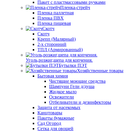
Пакет с пластмассовыми ручками
Пленка-стрейч
Пленка паллетная
Пленка ПВХ
Пленка пищевая
Скотч
Скотч
Крепп (Малярный)
2-х сторонний
ТПЛ (Армированный)
Уголь,розжиг,щепа для копчения.
Бутылки ПЭТ
Хозяйственные товары
Бытовая химия
Чистящие моющие средства
Шампуни Гели д/душа
Жидкое мыло
Освежители
Отбеливатели и дезинфекторы
Защита от насекомых
Канцтовары
Пакеты бумажные
Сад Огород
Сетка для овощей