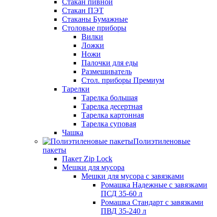
Стакан пивной
Стакан ПЭТ
Стаканы Бумажные
Столовые приборы
Вилки
Ложки
Ножи
Палочки для еды
Размешиватель
Стол. приборы Премиум
Тарелки
Тарелка большая
Тарелка десертная
Тарелка картонная
Тарелка суповая
Чашка
Полиэтиленовые
пакеты
Пакет Zip Lock
Мешки для мусора
Мешки для мусора с завязками
Ромашка Надежные с завязками
ПСД 35-60 л
Ромашка Стандарт с завязками
ПВД 35-240 л