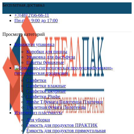
Бесплатная доставка
+7(4812)56-66-11
Пн-пт c 9:00 до 17:00
Просмотр категорий
Бумажная упаковка
Коробки для пиццы
Упаковка для фаст-фуда
Пакеты бумажные
Бумажно-
гигиеническая продукция
Салфетки
Салфетки влажные
Салфетки ажурные
Салфетки Plushe
Plushe Т/бумага Полотенца Платочки
Туалетная бумага Полотенца
Изделия из пластмассы
Для уборки
Ёмкость для продуктов ПРАКТИК
Ёмкость для продуктов прямоугольная