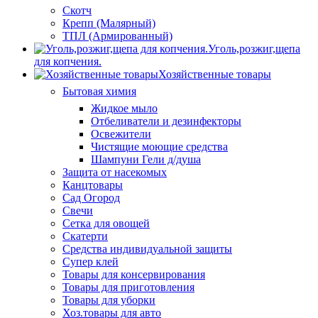
Скотч
Крепп (Малярный)
ТПЛ (Армированный)
Уголь,розжиг,щепа
для копчения.
Хозяйственные товары
Бытовая химия
Жидкое мыло
Отбеливатели и дезинфекторы
Освежители
Чистящие моющие средства
Шампуни Гели д/душа
Защита от насекомых
Канцтовары
Сад Огород
Свечи
Сетка для овощей
Скатерти
Средства индивидуальной защиты
Супер клей
Товары для консервирования
Товары для приготовления
Товары для уборки
Хоз.товары для авто