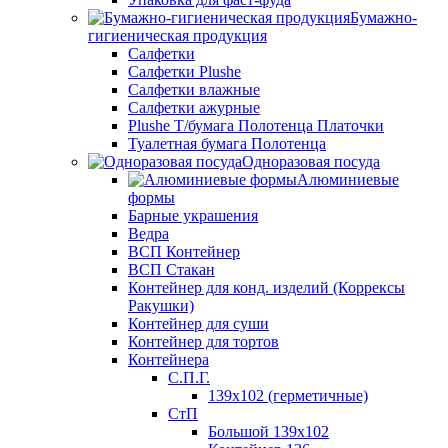
Бумажно-
гигиеническая продукция
Салфетки
Салфетки Plushe
Салфетки влажные
Салфетки ажурные
Plushe Т/бумага Полотенца Платочки
Туалетная бумага Полотенца
Одноразовая посуда
Алюминиевые
формы
Барные украшения
Ведра
ВСП Контейнер
ВСП Стакан
Контейнер для конд. изделий (Коррексы
Ракушки)
Контейнер для суши
Контейнер для тортов
Контейнера
С.П.Г.
139х102 (герметичные)
СтП
Большой 139х102