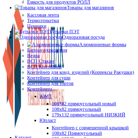
Ёмкость для продуктов РОЛЛ
Товары для магазинов
Кассовая лента
Термоэтикетки
Ценники
Бутылки ПЭТ
Одноразовая посуда
Алюминиевые формы
Барные украшения
Ведра
ВСП Стакан
ВСП Контейнер
Контейнер для конд. изделий (Коррексы Ракушки)
Контейнер для суши
Контейнер для тортов
Контейнера
ЮМТ
108*82 прямоугольный новый
108х82 прямоугольный
179х132 прямоугольный НИЗКИЙ
Юпласт
Контейнер с совмещенной крышкой
108х82 Прямоугольный
Каталог