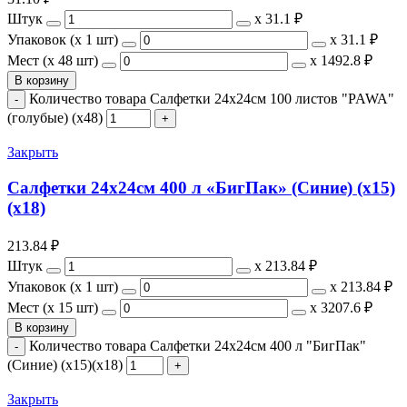
Штук
х
31.1 ₽
Упаковок (x 1 шт)
х
31.1 ₽
Мест (x 48 шт)
х
1492.8 ₽
В корзину
Количество товара Салфетки 24х24см 100 листов "PAWA"
(голубые) (х48)
Закрыть
Салфетки 24х24см 400 л «БигПак» (Синие) (х15)
(х18)
213.84
₽
Штук
х
213.84 ₽
Упаковок (x 1 шт)
х
213.84 ₽
Мест (x 15 шт)
х
3207.6 ₽
В корзину
Количество товара Салфетки 24х24см 400 л "БигПак"
(Синие) (х15)(х18)
Закрыть