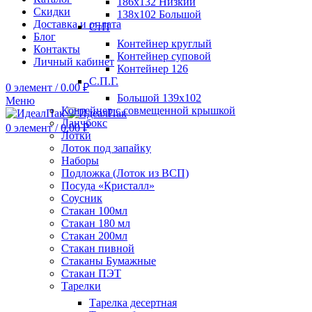
186х132 Низкий
Скидки
138х102 Большой
Доставка и оплата
СтП
Блог
Контейнер круглый
Контакты
Контейнер суповой
Личный кабинет
Контейнер 126
С.П.Г.
0
элемент
/
0.00
₽
Большой 139х102
Меню
Контейнер с совмещенной крышкой
Ланчбокс
0
элемент
/
0.00
₽
Лотки
Лоток под запайку
Наборы
Подложка (Лоток из ВСП)
Посуда «Кристалл»
Соусник
Стакан 100мл
Стакан 180 мл
Стакан 200мл
Стакан пивной
Стаканы Бумажные
Стакан ПЭТ
Тарелки
Тарелка десертная