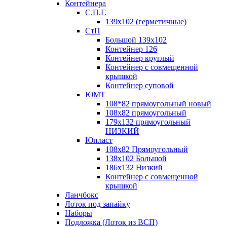
Контейнера
С.П.Г.
139х102 (герметичные)
СтП
Большой 139х102
Контейнер 126
Контейнер круглый
Контейнер с совмещенной
крышкой
Контейнер суповой
ЮМТ
108*82 прямоугольный новый
108х82 прямоугольный
179х132 прямоугольный
НИЗКИЙ
Юпласт
108х82 Прямоугольный
138х102 Большой
186х132 Низкий
Контейнер с совмещенной
крышкой
Ланчбокс
Лоток под запайку
Наборы
Подложка (Лоток из ВСП)