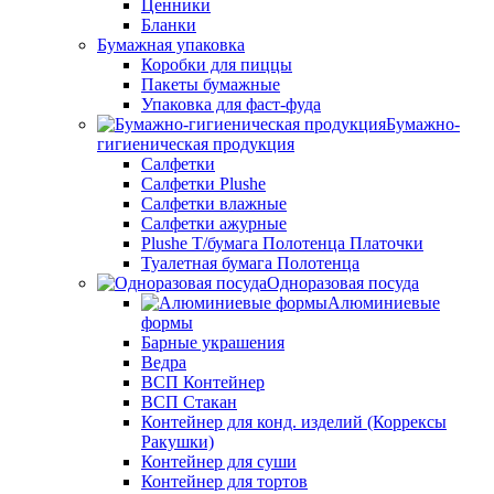
Ценники
Бланки
Бумажная упаковка
Коробки для пиццы
Пакеты бумажные
Упаковка для фаст-фуда
Бумажно-
гигиеническая продукция
Салфетки
Салфетки Plushe
Салфетки влажные
Салфетки ажурные
Plushe Т/бумага Полотенца Платочки
Туалетная бумага Полотенца
Одноразовая посуда
Алюминиевые
формы
Барные украшения
Ведра
ВСП Контейнер
ВСП Стакан
Контейнер для конд. изделий (Коррексы
Ракушки)
Контейнер для суши
Контейнер для тортов