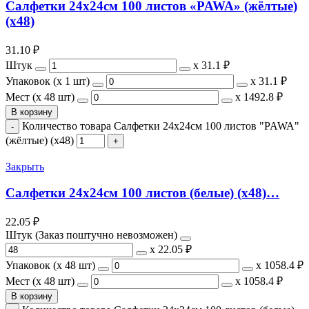
Салфетки 24х24см 100 листов «PAWA» (жёлтые)
(х48)
31.10
₽
Штук
х
31.1 ₽
Упаковок (x 1 шт)
х
31.1 ₽
Мест (x 48 шт)
х
1492.8 ₽
В корзину
Количество товара Салфетки 24х24см 100 листов "PAWA"
(жёлтые) (х48)
Закрыть
Салфетки 24х24см 100 листов (белые) (х48)…
22.05
₽
Штук (Заказ поштучно невозможен)
х
22.05 ₽
Упаковок (x 48 шт)
х
1058.4 ₽
Мест (x 48 шт)
х
1058.4 ₽
В корзину