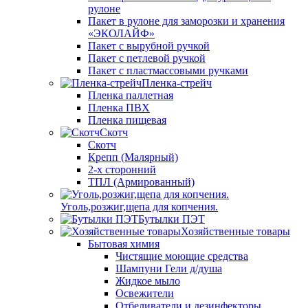
рулоне
Пакет в рулоне для заморозки и хранения
«ЭКОЛАЙФ»
Пакет с вырубной ручкой
Пакет с петлевой ручкой
Пакет с пластмассовыми ручками
Пленка-стрейч
Пленка паллетная
Пленка ПВХ
Пленка пищевая
Скотч
Скотч
Крепп (Малярный)
2-х сторонний
ТПЛ (Армированный)
Уголь,розжиг,щепа для копчения.
Бутылки ПЭТ
Хозяйственные товары
Бытовая химия
Чистящие моющие средства
Шампуни Гели д/душа
Жидкое мыло
Освежители
Отбеливатели и дезинфекторы