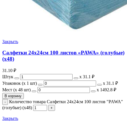
Закрыть
Салфетки 24х24см 100 листов «PAWA» (голубые)
(х48)
31.10
₽
Штук
х
31.1 ₽
Упаковок (x 1 шт)
х
31.1 ₽
Мест (x 48 шт)
х
1492.8 ₽
В корзину
Количество товара Салфетки 24х24см 100 листов "PAWA"
(голубые) (х48)
Закрыть