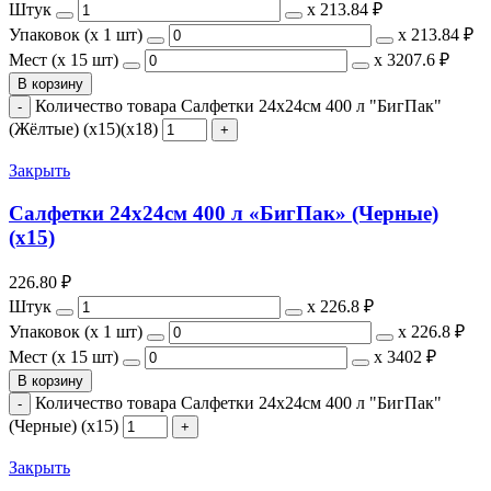
Штук
х
213.84 ₽
Упаковок (x 1 шт)
х
213.84 ₽
Мест (x 15 шт)
х
3207.6 ₽
В корзину
Количество товара Салфетки 24х24см 400 л "БигПак"
(Жёлтые) (х15)(х18)
Закрыть
Салфетки 24х24см 400 л «БигПак» (Черные)
(х15)
226.80
₽
Штук
х
226.8 ₽
Упаковок (x 1 шт)
х
226.8 ₽
Мест (x 15 шт)
х
3402 ₽
В корзину
Количество товара Салфетки 24х24см 400 л "БигПак"
(Черные) (х15)
Закрыть