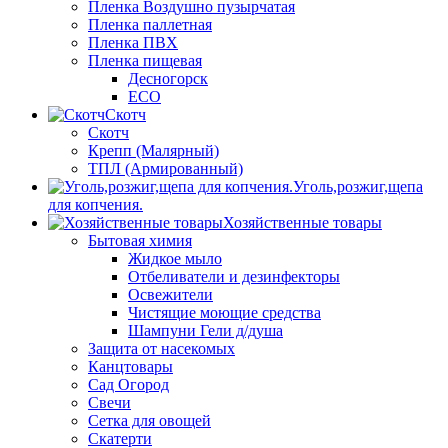
Пленка Воздушно пузырчатая
Пленка паллетная
Пленка ПВХ
Пленка пищевая
Десногорск
ECO
Скотч
Скотч
Крепп (Малярный)
ТПЛ (Армированный)
Уголь,розжиг,щепа
для копчения.
Хозяйственные товары
Бытовая химия
Жидкое мыло
Отбеливатели и дезинфекторы
Освежители
Чистящие моющие средства
Шампуни Гели д/душа
Защита от насекомых
Канцтовары
Сад Огород
Свечи
Сетка для овощей
Скатерти