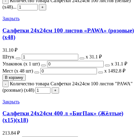
Количество товара Салфетки 24х24см 100 листов (белые)
(х48)...
Закрыть
Салфетки 24х24см 100 листов «PAWA» (розовые)
(х48)
31.10
₽
Штук
х
31.1 ₽
Упаковок (x 1 шт)
х
31.1 ₽
Мест (x 48 шт)
х
1492.8 ₽
В корзину
Количество товара Салфетки 24х24см 100 листов "PAWA"
(розовые) (х48)
Закрыть
Салфетки 24х24см 400 л «БигПак» (Жёлтые)
(х15)(х18)
213.84
₽