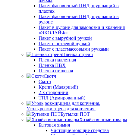
пачках
Пакет фасовочный ПНД, шуршащий в
пластах
Пакет фасовочный ПНД, шуршащий в
рулоне
Пакет в рулоне для заморозки и хранения
«ЭКОЛАЙФ»
Пакет с вырубной ручкой
Пакет с петлевой ручкой
Пакет с пластмассовыми ручками
Пленка-стрейч
Пленка паллетная
Пленка ПВХ
Пленка пищевая
Скотч
Скотч
Крепп (Малярный)
2-х сторонний
ТПЛ (Армированный)
Уголь,розжиг,щепа для копчения.
Бутылки ПЭТ
Хозяйственные товары
Бытовая химия
Чистящие моющие средства