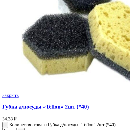
Закрыть
Губка д/посуды «Teflon» 2шт (*40)
34.38
₽
Количество товара Губка д/посуды "Teflon" 2шт (*40)