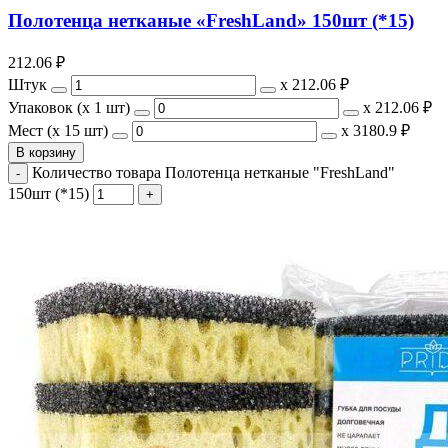
Полотенца нетканые «FreshLand» 150шт (*15)
212.06
₽
Штук
х
212.06 ₽
Упаковок (x 1 шт)
х
212.06 ₽
Мест (x 15 шт)
х
3180.9 ₽
В корзину
Количество товара Полотенца нетканые "FreshLand"
150шт (*15)