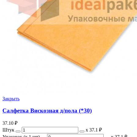
Закрыть
Салфетка Вискозная д/пола (*30)
37.10
₽
Штук
х
37.1 ₽
Упаковок (x 1 шт)
х
37.1 ₽