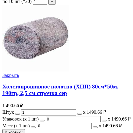
по 10 шт (*20)
Закрыть
Холстопрошивное полотно (ХПП) 80см*50м,
190гр, 2,5 см строчка сер
1 490.66
₽
Штук
х
1490.66 ₽
Упаковок (x 1 шт)
х
1490.66 ₽
Мест (x 1 шт)
х
1490.66 ₽
В корзину