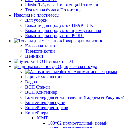
Plushe Т/бумага Полотенца Платочки
Туалетная бумага Полотенца
Изделия из пластмассы
Для уборки
Ёмкость для продуктов ПРАКТИК
Ёмкость для продуктов прямоугольная
Ёмкость для продуктов РОЛЛ
Товары для магазинов
Кассовая лента
Термоэтикетки
Ценники
Бутылки ПЭТ
Одноразовая посуда
Алюминиевые формы
Барные украшения
Ведра
ВСП Стакан
ВСП Контейнер
Контейнер для конд. изделий (Коррексы Ракушки)
Контейнер для суши
Контейнер для тортов
Контейнера
ЮМТ
108*82 прямоугольный новый