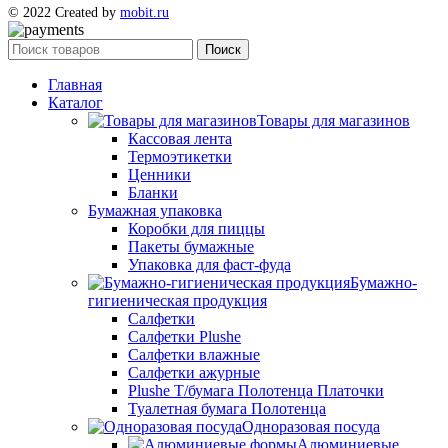
© 2022 Created by
mobit.ru
Поиск
Главная
Каталог
Товары для магазинов
Кассовая лента
Термоэтикетки
Ценники
Бланки
Бумажная упаковка
Коробки для пиццы
Пакеты бумажные
Упаковка для фаст-фуда
Бумажно-
гигиеническая продукция
Салфетки
Салфетки Plushe
Салфетки влажные
Салфетки ажурные
Plushe Т/бумага Полотенца Платочки
Туалетная бумага Полотенца
Одноразовая посуда
Алюминиевые