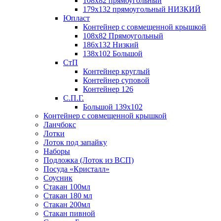
108х82 прямоугольный
179х132 прямоугольный НИЗКИЙ
Юпласт
Контейнер с совмещенной крышкой
108х82 Прямоугольный
186х132 Низкий
138х102 Большой
СтП
Контейнер круглый
Контейнер суповой
Контейнер 126
С.П.Г.
Большой 139х102
Контейнер с совмещенной крышкой
Ланчбокс
Лотки
Лоток под запайку
Наборы
Подложка (Лоток из ВСП)
Посуда «Кристалл»
Соусник
Стакан 100мл
Стакан 180 мл
Стакан 200мл
Стакан пивной