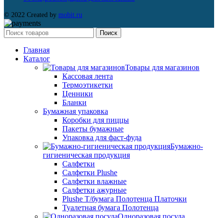
© 2022 Created by
mobit.ru
Поиск
Главная
Каталог
Товары для магазинов
Кассовая лента
Термоэтикетки
Ценники
Бланки
Бумажная упаковка
Коробки для пиццы
Пакеты бумажные
Упаковка для фаст-фуда
Бумажно-
гигиеническая продукция
Салфетки
Салфетки Plushe
Салфетки влажные
Салфетки ажурные
Plushe Т/бумага Полотенца Платочки
Туалетная бумага Полотенца
Одноразовая посуда