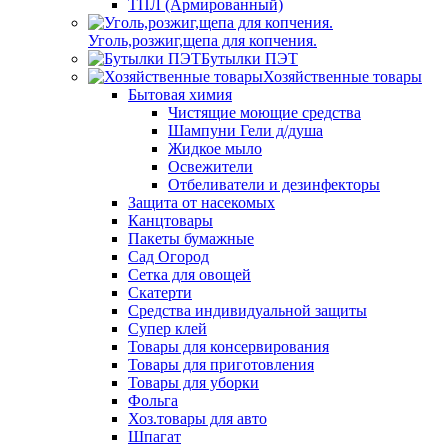
ТПЛ (Армированный)
Уголь,розжиг,щепа для копчения.
Бутылки ПЭТ
Хозяйственные товары
Бытовая химия
Чистящие моющие средства
Шампуни Гели д/душа
Жидкое мыло
Освежители
Отбеливатели и дезинфекторы
Защита от насекомых
Канцтовары
Пакеты бумажные
Сад Огород
Сетка для овощей
Скатерти
Средства индивидуальной защиты
Супер клей
Товары для консервирования
Товары для приготовления
Товары для уборки
Фольга
Хоз.товары для авто
Шпагат