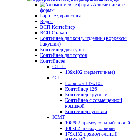
Алюминиевые
формы
Барные украшения
Ведра
ВСП Контейнер
ВСП Стакан
Контейнер для конд. изделий (Коррексы
Ракушки)
Контейнер для суши
Контейнер для тортов
Контейнера
С.П.Г.
139х102 (герметичные)
СтП
Большой 139х102
Контейнер 126
Контейнер круглый
Контейнер с совмещенной
крышкой
Контейнер суповой
ЮМТ
108*82 прямоугольный новый
108х82 прямоугольный
179х132 прямоугольный
НИЗКИЙ