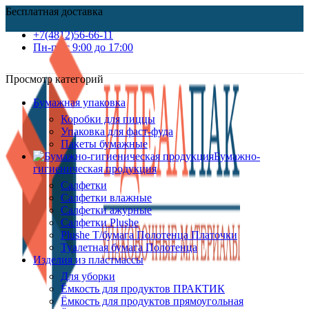
Бесплатная доставка
+7(4812)56-66-11
Пн-пт c 9:00 до 17:00
Просмотр категорий
Бумажная упаковка
Коробки для пиццы
Упаковка для фаст-фуда
Пакеты бумажные
Бумажно-
гигиеническая продукция
Салфетки
Салфетки влажные
Салфетки ажурные
Салфетки Plushe
Plushe Т/бумага Полотенца Платочки
Туалетная бумага Полотенца
Изделия из пластмассы
Для уборки
Ёмкость для продуктов ПРАКТИК
Ёмкость для продуктов прямоугольная