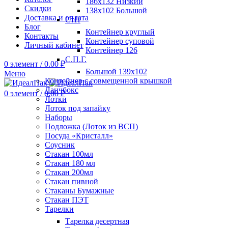
186х132 Низкий
Скидки
138х102 Большой
Доставка и оплата
СтП
Блог
Контейнер круглый
Контакты
Контейнер суповой
Личный кабинет
Контейнер 126
С.П.Г.
0
элемент
/
0.00
₽
Большой 139х102
Меню
Контейнер с совмещенной крышкой
Ланчбокс
0
элемент
/
0.00
₽
Лотки
Лоток под запайку
Наборы
Подложка (Лоток из ВСП)
Посуда «Кристалл»
Соусник
Стакан 100мл
Стакан 180 мл
Стакан 200мл
Стакан пивной
Стаканы Бумажные
Стакан ПЭТ
Тарелки
Тарелка десертная