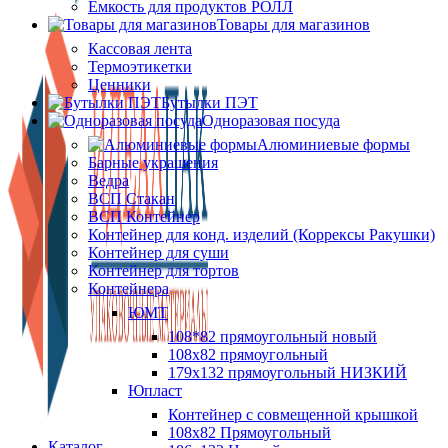
Ёмкость для продуктов РОЛЛ
Товары для магазинов
Кассовая лента
Термоэтикетки
Ценники
Бутылки ПЭТ
Одноразовая посуда
Алюминиевые формы
Барные украшения
Ведра
ВСП Стакан
ВСП Контейнер
Контейнер для конд. изделий (Коррексы Ракушки)
Контейнер для суши
Контейнер для тортов
Контейнера
ЮМТ
108*82 прямоугольный новый
108х82 прямоугольный
179х132 прямоугольный НИЗКИЙ
Юпласт
Контейнер с совмещенной крышкой
108х82 Прямоугольный
Каталог