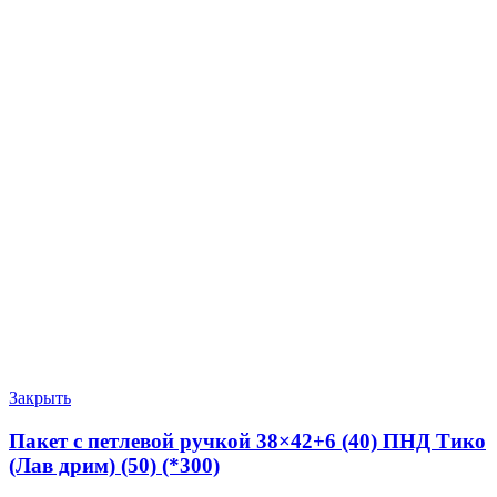
Закрыть
Пакет с петлевой ручкой 38×42+6 (40) ПНД Тико
(Лав дрим) (50) (*300)