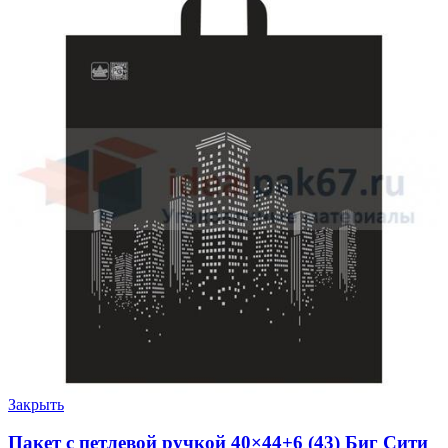
Закрыть
Пакет с петлевой ручкой 40×44+6 (43) Биг Сити