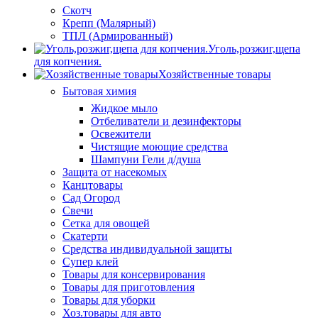
Скотч
Крепп (Малярный)
ТПЛ (Армированный)
Уголь,розжиг,щепа
для копчения.
Хозяйственные товары
Бытовая химия
Жидкое мыло
Отбеливатели и дезинфекторы
Освежители
Чистящие моющие средства
Шампуни Гели д/душа
Защита от насекомых
Канцтовары
Сад Огород
Свечи
Сетка для овощей
Скатерти
Средства индивидуальной защиты
Супер клей
Товары для консервирования
Товары для приготовления
Товары для уборки
Хоз.товары для авто