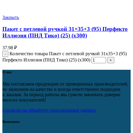
Закрыть
Пакет с петлевой ручкой 31×35+3 (95) Перфекто
Иллюзия (ПНД Тико) (25) (х300)
37.98
₽
Количество товара Пакет с петлевой ручкой 31x35+3 (95)
Перфекто Иллюзия (ПНД Тико) (25) (х300)
О нас
Мы поставляем продукцию от проверенных производителей,
не экономим на качестве и всегда ответственно подходим
к заказам. За период работы мы сумели завоевать доверие
многих покупателей!
Согласие на обработку персональных данных
Контакты