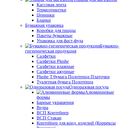
Кассовая лента
Термоэтикетки
Ценники
Бланки
Бумажная упаковка
Коробки для пиццы
Пакеты бумажные
Упаковка для фаст-фуда
Бумажно-
гигиеническая продукция
Салфетки
Салфетки Plushe
Салфетки влажные
Салфетки ажурные
Plushe Т/бумага Полотенца Платочки
Туалетная бумага Полотенца
Одноразовая посуда
Алюминиевые
формы
Барные украшения
Ведра
ВСП Контейнер
ВСП Стакан
Контейнер для конд. изделий (Коррексы