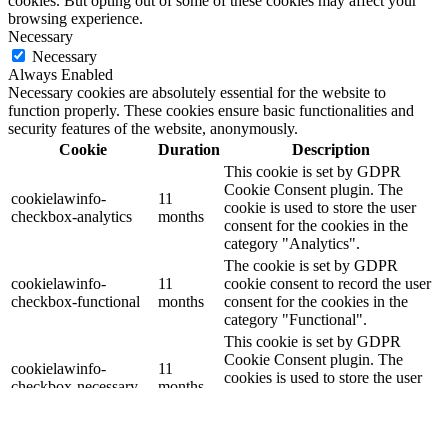
cookies. But opting out of some of these cookies may affect your
browsing experience.
Necessary
Necessary
Always Enabled
Necessary cookies are absolutely essential for the website to
function properly. These cookies ensure basic functionalities and
security features of the website, anonymously.
Cookie
Duration
Description
This cookie is set by GDPR
Cookie Consent plugin. The
cookielawinfo-
11
cookie is used to store the user
checkbox-analytics
months
consent for the cookies in the
category "Analytics".
The cookie is set by GDPR
cookielawinfo-
11
cookie consent to record the user
checkbox-functional
months
consent for the cookies in the
category "Functional".
This cookie is set by GDPR
Cookie Consent plugin. The
cookielawinfo-
11
cookies is used to store the user
checkbox-necessary
months
consent for the cookies in the
category "Necessary".
This cookie is set by GDPR