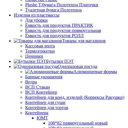
Plushe Т/бумага Полотенца Платочки
Туалетная бумага Полотенца
Изделия из пластмассы
Для уборки
Ёмкость для продуктов ПРАКТИК
Ёмкость для продуктов прямоугольная
Ёмкость для продуктов РОЛЛ
Товары для магазинов
Кассовая лента
Термоэтикетки
Ценники
Бутылки ПЭТ
Одноразовая посуда
Алюминиевые формы
Барные украшения
Ведра
ВСП Стакан
ВСП Контейнер
Контейнер для конд. изделий (Коррексы Ракушки)
Контейнер для суши
Контейнер для тортов
Контейнера
ЮМТ
108*82 прямоугольный новый