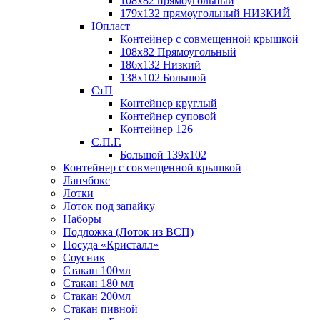
108х82 прямоугольный
179х132 прямоугольный НИЗКИЙ
Юпласт
Контейнер с совмещенной крышкой
108х82 Прямоугольный
186х132 Низкий
138х102 Большой
СтП
Контейнер круглый
Контейнер суповой
Контейнер 126
С.П.Г.
Большой 139х102
Контейнер с совмещенной крышкой
Ланчбокс
Лотки
Лоток под запайку
Наборы
Подложка (Лоток из ВСП)
Посуда «Кристалл»
Соусник
Стакан 100мл
Стакан 180 мл
Стакан 200мл
Стакан пивной