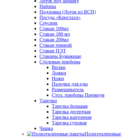
Лоток под запайку
Наборы
Подложка (Лоток из ВСП)
Посуда «Кристалл»
Соусник
Стакан 100мл
Стакан 180 мл
Стакан 200мл
Стакан пивной
Стакан ПЭТ
Стаканы Бумажные
Столовые приборы
Вилки
Ложки
Ножи
Палочки для еды
Размешиватель
Стол. приборы Премиум
Тарелки
Тарелка большая
Тарелка десертная
Тарелка картонная
Тарелка суповая
Чашка
Полиэтиленовые