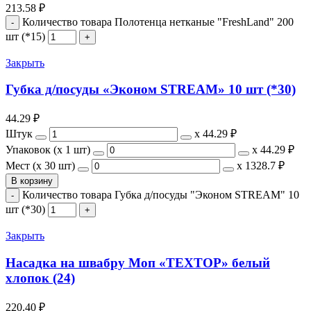
213.58
₽
Количество товара Полотенца нетканые "FreshLand" 200
шт (*15)
Закрыть
Губка д/посуды «Эконом STREAM» 10 шт (*30)
44.29
₽
Штук
х
44.29 ₽
Упаковок (x 1 шт)
х
44.29 ₽
Мест (x 30 шт)
х
1328.7 ₽
В корзину
Количество товара Губка д/посуды "Эконом STREAM" 10
шт (*30)
Закрыть
Насадка на швабру Моп «ТЕХТОР» белый
хлопок (24)
220.40
₽