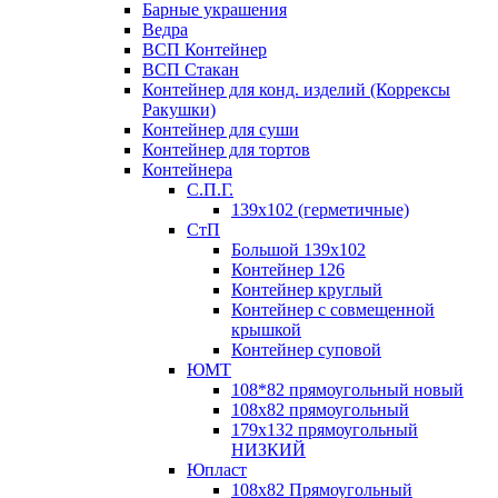
Барные украшения
Ведра
ВСП Контейнер
ВСП Стакан
Контейнер для конд. изделий (Коррексы
Ракушки)
Контейнер для суши
Контейнер для тортов
Контейнера
С.П.Г.
139х102 (герметичные)
СтП
Большой 139х102
Контейнер 126
Контейнер круглый
Контейнер с совмещенной
крышкой
Контейнер суповой
ЮМТ
108*82 прямоугольный новый
108х82 прямоугольный
179х132 прямоугольный
НИЗКИЙ
Юпласт
108х82 Прямоугольный