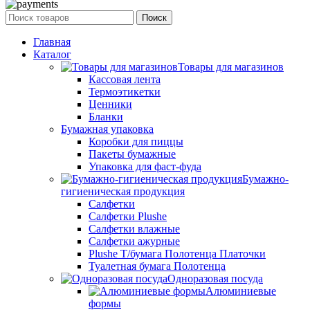
Поиск
Главная
Каталог
Товары для магазинов
Кассовая лента
Термоэтикетки
Ценники
Бланки
Бумажная упаковка
Коробки для пиццы
Пакеты бумажные
Упаковка для фаст-фуда
Бумажно-
гигиеническая продукция
Салфетки
Салфетки Plushe
Салфетки влажные
Салфетки ажурные
Plushe Т/бумага Полотенца Платочки
Туалетная бумага Полотенца
Одноразовая посуда
Алюминиевые
формы