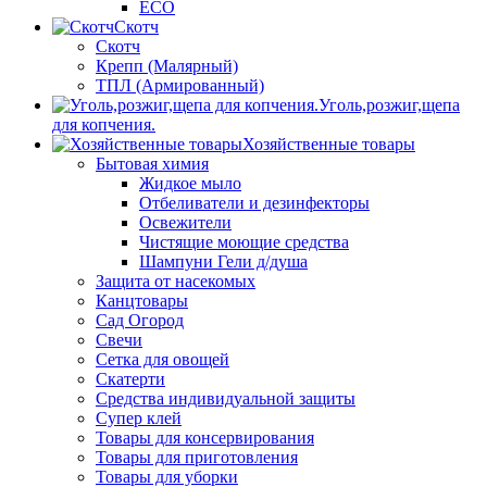
ECO
Скотч
Скотч
Крепп (Малярный)
ТПЛ (Армированный)
Уголь,розжиг,щепа
для копчения.
Хозяйственные товары
Бытовая химия
Жидкое мыло
Отбеливатели и дезинфекторы
Освежители
Чистящие моющие средства
Шампуни Гели д/душа
Защита от насекомых
Канцтовары
Сад Огород
Свечи
Сетка для овощей
Скатерти
Средства индивидуальной защиты
Супер клей
Товары для консервирования
Товары для приготовления
Товары для уборки