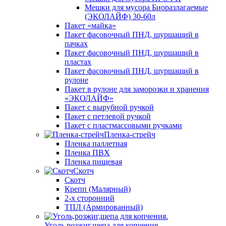
Мешки для мусора Биоразлагаемые
(ЭКОЛАЙФ) 30-60л
Пакет «майка»
Пакет фасовочный ПНД, шуршащий в
пачках
Пакет фасовочный ПНД, шуршащий в
пластах
Пакет фасовочный ПНД, шуршащий в
рулоне
Пакет в рулоне для заморозки и хранения
«ЭКОЛАЙФ»
Пакет с вырубной ручкой
Пакет с петлевой ручкой
Пакет с пластмассовыми ручками
Пленка-стрейч
Пленка паллетная
Пленка ПВХ
Пленка пищевая
Скотч
Скотч
Крепп (Малярный)
2-х сторонний
ТПЛ (Армированный)
Уголь,розжиг,щепа для копчения.