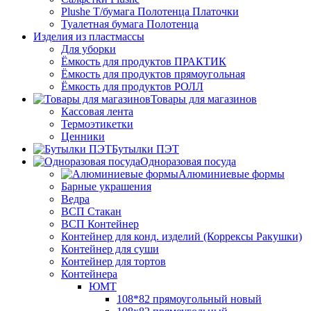
Plushe Т/бумага Полотенца Платочки
Туалетная бумага Полотенца
Изделия из пластмассы
Для уборки
Ёмкость для продуктов ПРАКТИК
Ёмкость для продуктов прямоугольная
Ёмкость для продуктов РОЛЛ
Товары для магазинов
Кассовая лента
Термоэтикетки
Ценники
Бутылки ПЭТ
Одноразовая посуда
Алюминиевые формы
Барные украшения
Ведра
ВСП Стакан
ВСП Контейнер
Контейнер для конд. изделий (Коррексы Ракушки)
Контейнер для суши
Контейнер для тортов
Контейнера
ЮМТ
108*82 прямоугольный новый