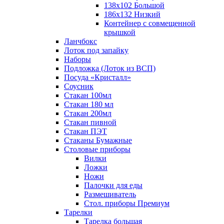
138х102 Большой
186х132 Низкий
Контейнер с совмещенной
крышкой
Ланчбокс
Лоток под запайку
Наборы
Подложка (Лоток из ВСП)
Посуда «Кристалл»
Соусник
Стакан 100мл
Стакан 180 мл
Стакан 200мл
Стакан пивной
Стакан ПЭТ
Стаканы Бумажные
Столовые приборы
Вилки
Ложки
Ножи
Палочки для еды
Размешиватель
Стол. приборы Премиум
Тарелки
Тарелка большая