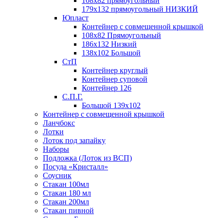
108х82 прямоугольный
179х132 прямоугольный НИЗКИЙ
Юпласт
Контейнер с совмещенной крышкой
108х82 Прямоугольный
186х132 Низкий
138х102 Большой
СтП
Контейнер круглый
Контейнер суповой
Контейнер 126
С.П.Г.
Большой 139х102
Контейнер с совмещенной крышкой
Ланчбокс
Лотки
Лоток под запайку
Наборы
Подложка (Лоток из ВСП)
Посуда «Кристалл»
Соусник
Стакан 100мл
Стакан 180 мл
Стакан 200мл
Стакан пивной