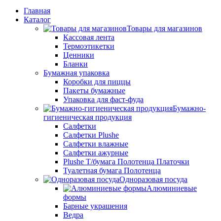
Главная
Каталог
Товары для магазинов
Кассовая лента
Термоэтикетки
Ценники
Бланки
Бумажная упаковка
Коробки для пиццы
Пакеты бумажные
Упаковка для фаст-фуда
Бумажно-
гигиеническая продукция
Салфетки
Салфетки Plushe
Салфетки влажные
Салфетки ажурные
Plushe Т/бумага Полотенца Платочки
Туалетная бумага Полотенца
Одноразовая посуда
Алюминиевые
формы
Барные украшения
Ведра