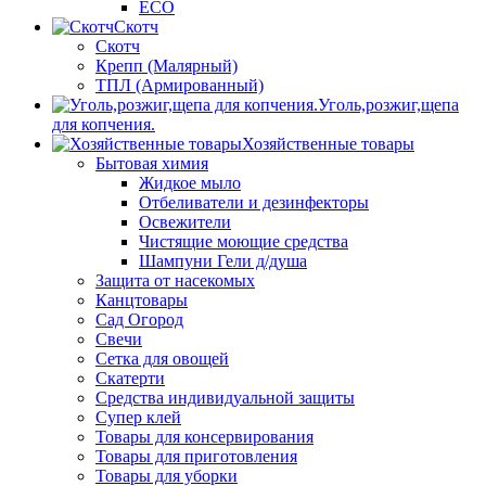
ECO
Скотч
Скотч
Крепп (Малярный)
ТПЛ (Армированный)
Уголь,розжиг,щепа
для копчения.
Хозяйственные товары
Бытовая химия
Жидкое мыло
Отбеливатели и дезинфекторы
Освежители
Чистящие моющие средства
Шампуни Гели д/душа
Защита от насекомых
Канцтовары
Сад Огород
Свечи
Сетка для овощей
Скатерти
Средства индивидуальной защиты
Супер клей
Товары для консервирования
Товары для приготовления
Товары для уборки