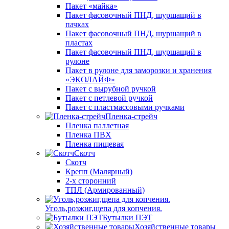
Пакет «майка»
Пакет фасовочный ПНД, шуршащий в
пачках
Пакет фасовочный ПНД, шуршащий в
пластах
Пакет фасовочный ПНД, шуршащий в
рулоне
Пакет в рулоне для заморозки и хранения
«ЭКОЛАЙФ»
Пакет с вырубной ручкой
Пакет с петлевой ручкой
Пакет с пластмассовыми ручками
Пленка-стрейч
Пленка паллетная
Пленка ПВХ
Пленка пищевая
Скотч
Скотч
Крепп (Малярный)
2-х сторонний
ТПЛ (Армированный)
Уголь,розжиг,щепа для копчения.
Бутылки ПЭТ
Хозяйственные товары