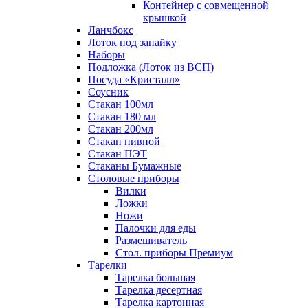
Контейнер с совмещенной
крышкой
Ланчбокс
Лоток под запайку
Наборы
Подложка (Лоток из ВСП)
Посуда «Кристалл»
Соусник
Стакан 100мл
Стакан 180 мл
Стакан 200мл
Стакан пивной
Стакан ПЭТ
Стаканы Бумажные
Столовые приборы
Вилки
Ложки
Ножи
Палочки для еды
Размешиватель
Стол. приборы Премиум
Тарелки
Тарелка большая
Тарелка десертная
Тарелка картонная