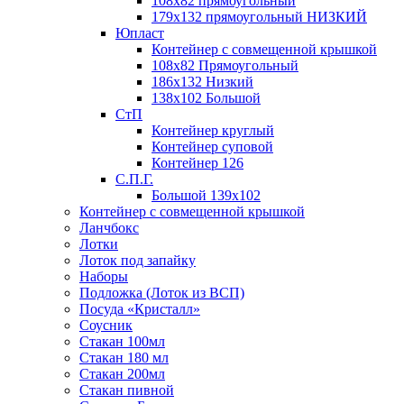
108х82 прямоугольный
179х132 прямоугольный НИЗКИЙ
Юпласт
Контейнер с совмещенной крышкой
108х82 Прямоугольный
186х132 Низкий
138х102 Большой
СтП
Контейнер круглый
Контейнер суповой
Контейнер 126
С.П.Г.
Большой 139х102
Контейнер с совмещенной крышкой
Ланчбокс
Лотки
Лоток под запайку
Наборы
Подложка (Лоток из ВСП)
Посуда «Кристалл»
Соусник
Стакан 100мл
Стакан 180 мл
Стакан 200мл
Стакан пивной