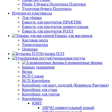
Plushe Т/бумага Полотенца Платочки
Туалетная бумага Полотенца
Изделия из пластмассы
Для уборки
Ёмкость для продуктов ПРАКТИК
Ёмкость для продуктов прямоугольная
Ёмкость для продуктов РОЛЛ
Товары для магазинов
Кассовая лента
Термоэтикетки
Ценники
Бутылки ПЭТ
Одноразовая посуда
Алюминиевые формы
Барные украшения
Ведра
ВСП Стакан
ВСП Контейнер
Контейнер для конд. изделий (Коррексы Ракушки)
Контейнер для суши
Контейнер для тортов
Контейнера
ЮМТ
108*82 прямоугольный новый