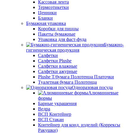
Кассовая лента
Термоэтикетки
Ценники
Бланки
Бумажная упаковка
Коробки для пиццы
Пакеты бумажные
Упаковка для фаст-фуда
Бумажно-
гигиеническая продукция
Салфетки
Салфетки Plushe
Салфетки влажные
Салфетки ажурные
Plushe Т/бумага Полотенца Платочки
Туалетная бумага Полотенца
Одноразовая посуда
Алюминиевые
формы
Барные украшения
Ведра
ВСП Контейнер
ВСП Стакан
Контейнер для конд. изделий (Коррексы
Ракушки)