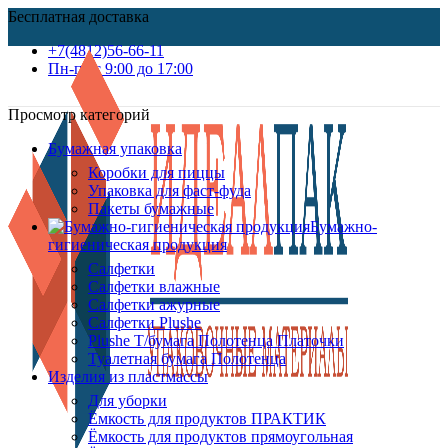
Бесплатная доставка
+7(4812)56-66-11
Пн-пт c 9:00 до 17:00
Просмотр категорий
Бумажная упаковка
Коробки для пиццы
Упаковка для фаст-фуда
Пакеты бумажные
Бумажно-
гигиеническая продукция
Салфетки
Салфетки влажные
Салфетки ажурные
Салфетки Plushe
Plushe Т/бумага Полотенца Платочки
Туалетная бумага Полотенца
Изделия из пластмассы
Для уборки
Ёмкость для продуктов ПРАКТИК
Ёмкость для продуктов прямоугольная