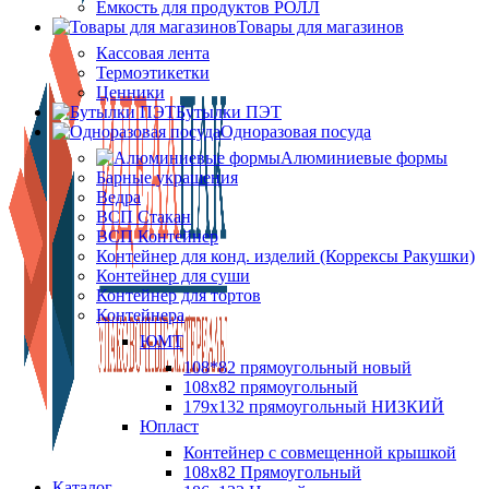
Ёмкость для продуктов РОЛЛ
Товары для магазинов
Кассовая лента
Термоэтикетки
Ценники
Бутылки ПЭТ
Одноразовая посуда
Алюминиевые формы
Барные украшения
Ведра
ВСП Стакан
ВСП Контейнер
Контейнер для конд. изделий (Коррексы Ракушки)
Контейнер для суши
Контейнер для тортов
Контейнера
ЮМТ
108*82 прямоугольный новый
108х82 прямоугольный
179х132 прямоугольный НИЗКИЙ
Юпласт
Контейнер с совмещенной крышкой
108х82 Прямоугольный
Каталог