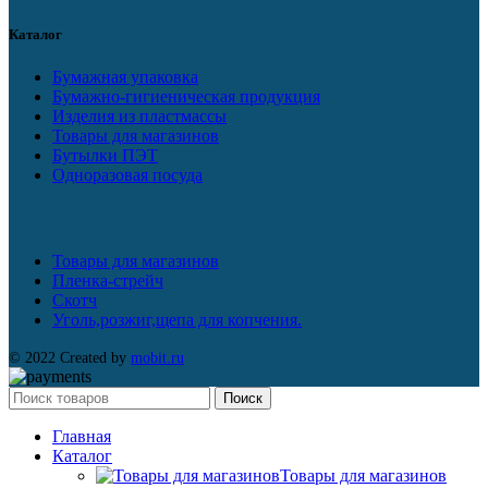
Каталог
Бумажная упаковка
Бумажно-гигиеническая продукция
Изделия из пластмассы
Товары для магазинов
Бутылки ПЭТ
Одноразовая посуда
Товары для магазинов
Пленка-стрейч
Скотч
Уголь,розжиг,щепа для копчения.
© 2022 Created by
mobit.ru
Поиск
Главная
Каталог
Товары для магазинов