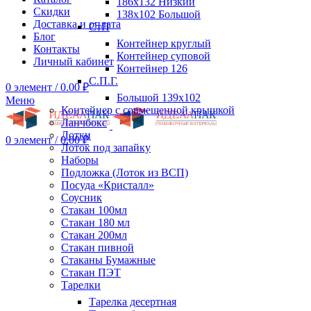
186х132 Низкий
Скидки
138х102 Большой
Доставка и оплата
СтП
Блог
Контейнер круглый
Контакты
Контейнер суповой
Личный кабинет
Контейнер 126
С.П.Г.
0
элемент
/
0.00
₽
Большой 139х102
Меню
Контейнер с совмещенной крышкой
Ланчбокс
Лотки
0
элемент
/
0.00
₽
Лоток под запайку
Наборы
Подложка (Лоток из ВСП)
Посуда «Кристалл»
Соусник
Стакан 100мл
Стакан 180 мл
Стакан 200мл
Стакан пивной
Стаканы Бумажные
Стакан ПЭТ
Тарелки
Тарелка десертная