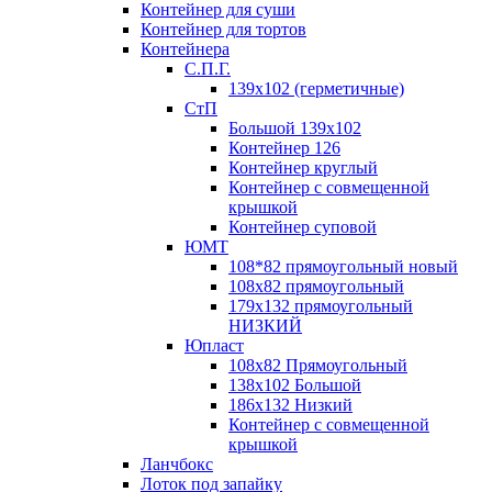
Контейнер для суши
Контейнер для тортов
Контейнера
С.П.Г.
139х102 (герметичные)
СтП
Большой 139х102
Контейнер 126
Контейнер круглый
Контейнер с совмещенной
крышкой
Контейнер суповой
ЮМТ
108*82 прямоугольный новый
108х82 прямоугольный
179х132 прямоугольный
НИЗКИЙ
Юпласт
108х82 Прямоугольный
138х102 Большой
186х132 Низкий
Контейнер с совмещенной
крышкой
Ланчбокс
Лоток под запайку