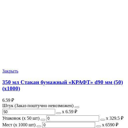
Закрыть
350 мл Стакан бумажный «КРАФТ» d90 мм (50)
(х1000)
6.59
₽
Штук (Заказ поштучно невозможен)
х
6.59 ₽
Упаковок (x 50 шт)
х
329.5 ₽
Мест (x 1000 шт)
х
6590 ₽