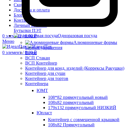
Скидки
Доставка и оплата
Блог
Контакты
Личный кабинет
Бутылки ПЭТ
Одноразовая посуда
0
элемент
/
0.00
₽
Меню
Алюминиевые формы
Барные украшения
0
элемент
/
0.00
₽
Ведра
ВСП Стакан
ВСП Контейнер
Контейнер для конд. изделий (Коррексы Ракушки)
Контейнер для суши
Контейнер для тортов
Контейнера
ЮМТ
108*82 прямоугольный новый
108х82 прямоугольный
179х132 прямоугольный НИЗКИЙ
Юпласт
Контейнер с совмещенной крышкой
108х82 Прямоугольный