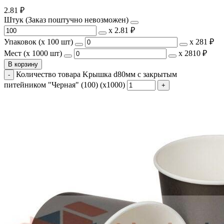
2.81
₽
Штук (Заказ поштучно невозможен)
х
2.81 ₽
Упаковок (x 100 шт)
х
281 ₽
Мест (x 1000 шт)
х
2810 ₽
В корзину
Количество товара Kрышка d80мм с закрытым
питейником "Черная" (100) (х1000)