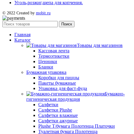
Уголь,розжиг,щепа для копчения.
© 2022 Created by
mobit.ru
Поиск
Главная
Каталог
Товары для магазинов
Кассовая лента
Термоэтикетки
Ценники
Бланки
Бумажная упаковка
Коробки для пиццы
Пакеты бумажные
Упаковка для фаст-фуда
Бумажно-
гигиеническая продукция
Салфетки
Салфетки Plushe
Салфетки влажные
Салфетки ажурные
Plushe Т/бумага Полотенца Платочки
Туалетная бумага Полотенца