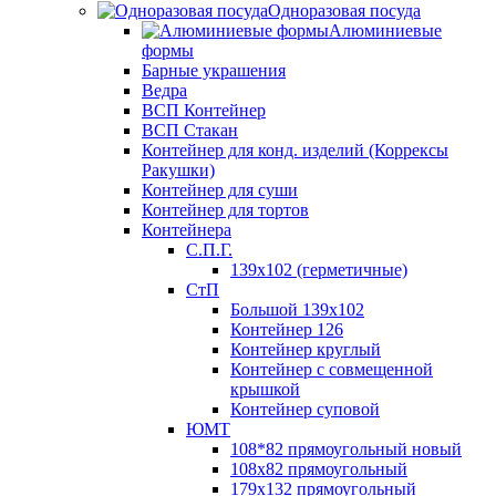
Одноразовая посуда
Алюминиевые
формы
Барные украшения
Ведра
ВСП Контейнер
ВСП Стакан
Контейнер для конд. изделий (Коррексы
Ракушки)
Контейнер для суши
Контейнер для тортов
Контейнера
С.П.Г.
139х102 (герметичные)
СтП
Большой 139х102
Контейнер 126
Контейнер круглый
Контейнер с совмещенной
крышкой
Контейнер суповой
ЮМТ
108*82 прямоугольный новый
108х82 прямоугольный
179х132 прямоугольный