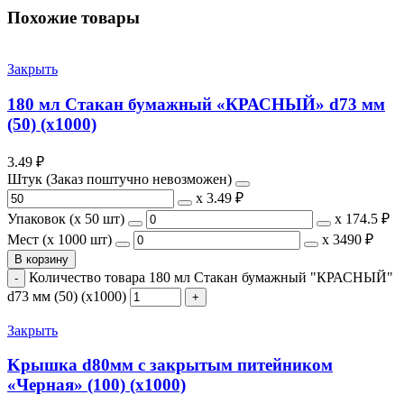
Похожие товары
Закрыть
180 мл Стакан бумажный «КРАСНЫЙ» d73 мм
(50) (х1000)
3.49
₽
Штук (Заказ поштучно невозможен)
х
3.49 ₽
Упаковок (x 50 шт)
х
174.5 ₽
Мест (x 1000 шт)
х
3490 ₽
В корзину
Количество товара 180 мл Стакан бумажный "КРАСНЫЙ"
d73 мм (50) (х1000)
Закрыть
Kрышка d80мм с закрытым питейником
«Черная» (100) (х1000)