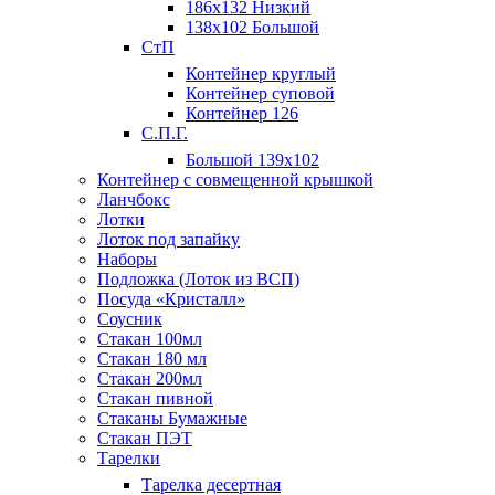
186х132 Низкий
138х102 Большой
СтП
Контейнер круглый
Контейнер суповой
Контейнер 126
С.П.Г.
Большой 139х102
Контейнер с совмещенной крышкой
Ланчбокс
Лотки
Лоток под запайку
Наборы
Подложка (Лоток из ВСП)
Посуда «Кристалл»
Соусник
Стакан 100мл
Стакан 180 мл
Стакан 200мл
Стакан пивной
Стаканы Бумажные
Стакан ПЭТ
Тарелки
Тарелка десертная