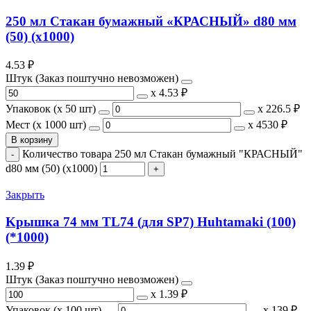
250 мл Стакан бумажный «КРАСНЫЙ» d80 мм
(50) (х1000)
4.53
₽
Штук (Заказ поштучно невозможен)
х
4.53 ₽
Упаковок (x 50 шт)
х
226.5 ₽
Мест (x 1000 шт)
х
4530 ₽
В корзину
Количество товара 250 мл Стакан бумажный "КРАСНЫЙ"
d80 мм (50) (х1000)
Закрыть
Kрышка 74 мм TL74 (для SP7) Huhtamaki (100)
(*1000)
1.39
₽
Штук (Заказ поштучно невозможен)
х
1.39 ₽
Упаковок (x 100 шт)
х
139 ₽