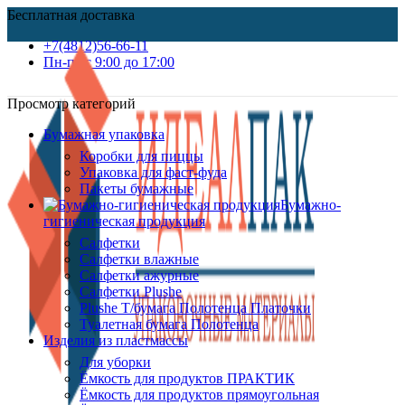
Бесплатная доставка
+7(4812)56-66-11
Пн-пт c 9:00 до 17:00
Просмотр категорий
Бумажная упаковка
Коробки для пиццы
Упаковка для фаст-фуда
Пакеты бумажные
Бумажно-
гигиеническая продукция
Салфетки
Салфетки влажные
Салфетки ажурные
Салфетки Plushe
Plushe Т/бумага Полотенца Платочки
Туалетная бумага Полотенца
Изделия из пластмассы
Для уборки
Ёмкость для продуктов ПРАКТИК
Ёмкость для продуктов прямоугольная