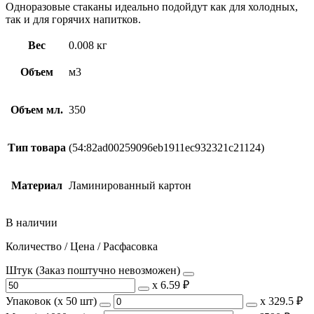
Одноразовые стаканы идеально подойдут как для холодных,
так и для горячих напитков.
Вес
0.008 кг
Объем
м3
Объем мл.
350
Тип товара
(54:82ad00259096eb1911ec932321c21124)
Материал
Ламинированный картон
В наличии
Количество / Цена / Расфасовка
Штук (Заказ поштучно невозможен)
х
6.59 ₽
Упаковок (x 50 шт)
х
329.5 ₽